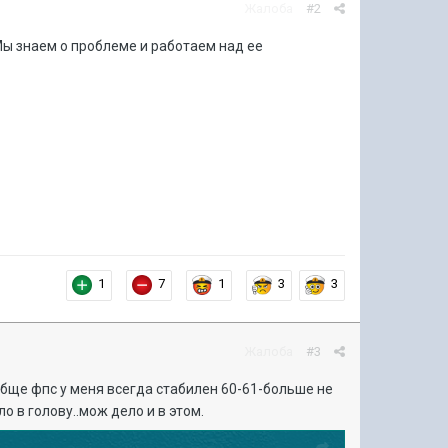
Жалоба
#2
Мы знаем о проблеме и работаем над ее
1
7
1
3
3
Жалоба
#3
вообще фпс у меня всегда стабилен 60-61-больше не
о в голову..мож дело и в этом.