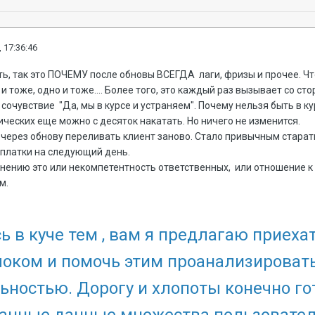
 17:36:46
ть, так это ПОЧЕМУ после обновы ВСЕГДА лаги, фризы и прочее. Ч
 и тоже, одно и тоже.... Более того, это каждый раз вызывает со 
 сочувствие "Да, мы в курсе и устраняем". Почему нельзя быть в к
ческих еще можно с десяток накатать. Но ничего не изменится.
рез обнову переливать клиент заново. Стало привычным старатьс
платки на следующий день.
ению это или некомпетентность ответственных, или отношение к 
м.
 в куче тем , вам я предлагаю приеха
оком и помочь этим проанализировать
ьностью. Дорогу и хлопоты конечно го