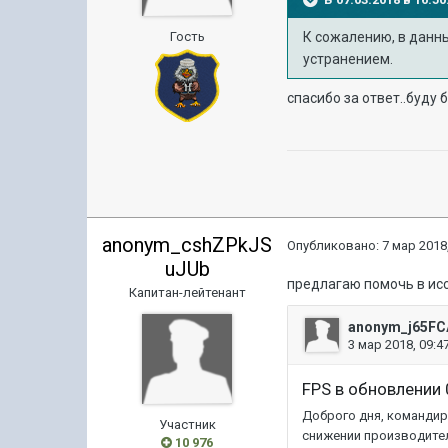
Гость
К сожалению, в данн
устранением.
спасибо за ответ..буду 
anonym_cshZPkJS
Опубликовано:
7 мар 2018,
uJUb
предлагаю помочь в ис
Капитан-лейтенант
Участник
10 976