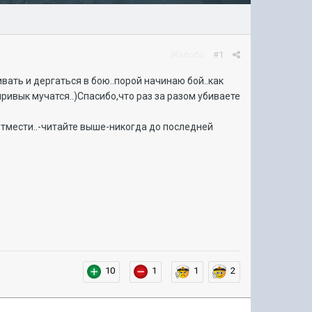
Жалоба
#1
ать и дергаться в бою..порой начинаю бой..как
ривык мучатся..)Спасибо,что раз за разом убиваете
 отмести..-читайте выше-никогда до последней
10
1
1
2