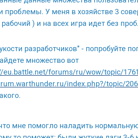
ланные данные множества пользовател
и проблемы. У меня в хозяйстве 3 сов
, рабочий ) и на всех игра идет без про
укости разработчиков" - попробуйте пог
айдете множество вот
://eu.battle.net/forums/ru/wow/topic/17
forum.warthunder.ru/index.php?/topic/206
акого.
 что мне помогло наладить нормальную
му то поможет: были жуткие лаги 3-6 