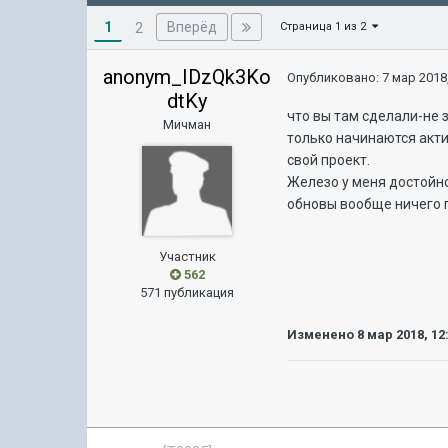
1
Вперёд
2
Страница 1 из 2
anonym_IDzQk3Ko
Опубликовано:
7 мар 2018,
dtKy
что вы там сделали-не 
Мичман
только начинаются акти
свой проект.
Железо у меня достойно
обновы вообще ничего п
Участник
562
571 публикация
Изменено
8 мар 2018, 12