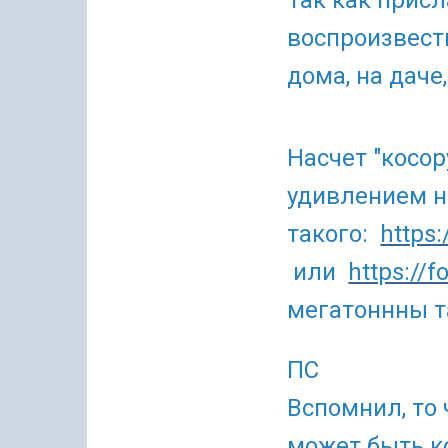
Так как прис
воспроизвест
дома, на даче
Насчет "косор
удивлением н
такого:
https
или
https://
мегатоннны т
ПС
Вспомнил, то
может быть ко