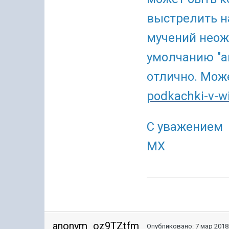
выстрелить н
мучений неож
умолчанию "ав
отлично. Мож
podkachki-v-w
С уважением
МХ
anonym_oz9TZtfm
Опубликовано:
7 мар 2018,