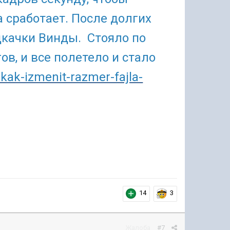
 сработает. После долгих
качки Винды. Стояло по
в, и все полетело и стало
kak-izmenit-razmer-fajla-
14
3
Жалоба
#7