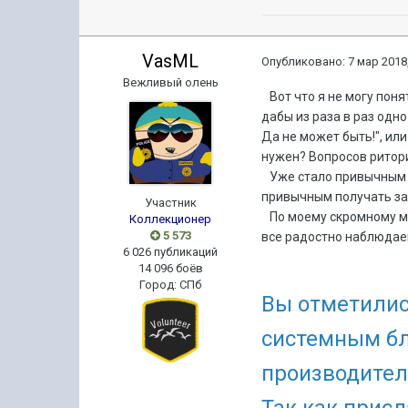
VasML
Опубликовано:
7 мар 2018,
Вежливый олень
Вот что я не могу поня
дабы из раза в раз одно
Да не может быть!", или
нужен? Вопросов ритори
Уже стало привычным че
привычным получать за
Участник
По моему скромному мн
Коллекционер
5 573
все радостно наблюдае
6 026 публикаций
14 096 боёв
Город
:
СПб
Вы отметились
системным бл
производител