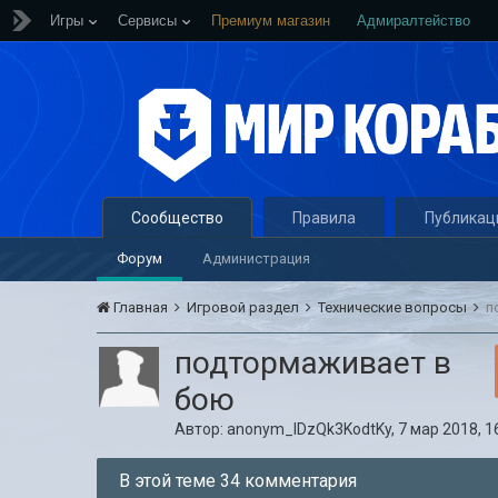
Игры
Сервисы
Премиум магазин
Адмиралтейство
Сообщество
Правила
Публикац
Форум
Администрация
Главная
Игровой раздел
Технические вопросы
п
подтормаживает в
бою
Автор:
anonym_IDzQk3KodtKy
,
7 мар 2018, 1
В этой теме 34 комментария