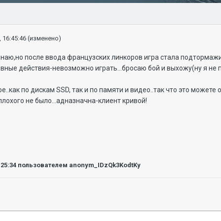
 16:45:46
(изменено)
знаю,но после ввода французских линкоров игра стала подтормажив
вные действия-невозможно играть...бросаю бой и выхожу(ну я не п
е..как по дискам SSD, так и по памяти и видео..так что это можете
лохого не было...адназначна-клиент кривой!
:25:34
пользователем anonym_IDzQk3KodtKy