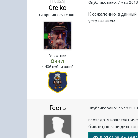
[T0025]
Опубликовано:
7 мар 2018,
Orelko
К сожалению, в данный 
Старший лейтенант
устранением.
Участник
4 471
4 406 публикаций
Гость
Опубликовано:
7 мар 2018,
господа..я кажется ниче
бывает,но..я ни дилетан
В 07.03.2018 в 16: