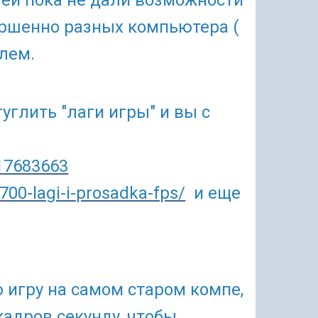
ей пока не дали возможности
ершенно разных компьютера (
блем.
углить "лаги игры" и вы с
617683663
700-lagi-i-prosadka-fps/
и еще
 игру на самом старом компе,
кадров секунду, чтобы