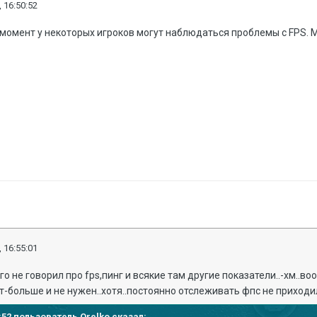
 16:50:52
момент у некоторых игроков могут наблюдаться проблемы с FPS. 
 16:55:01
го не говорил про fps,пинг и всякие там другие показатели..-хм..
т-больше и не нужен..хотя..постоянно отслеживать фпс не приходил
50:52 пользователь
Orelko
сказал: