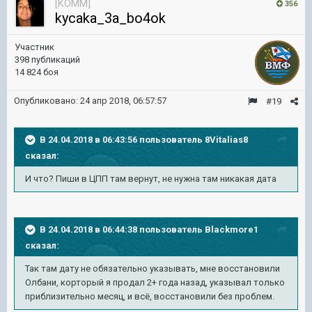
[KOMM]
356
kycaka_3a_bo4ok
Участник
398 публикаций
14 824 боя
Опубликовано:
24 апр 2018, 06:57:57
#19
В 24.04.2018 в 06:43:56 пользователь
8Vitalias8
сказал:
И что? Пиши в ЦПП там вернут, не нужна там никакая дата
В 24.04.2018 в 06:44:38 пользователь
Blackmore1
сказал:
Так там дату не обязательно указывать, мне восстановили
Олбани, корторый я продал 2+ года назад, указывал только
приблизительно месяц, и всё, восстановили без проблем.