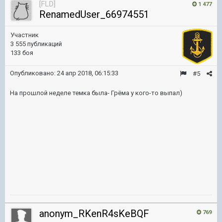
[FLD]
1 477
RenamedUser_66974551
Участник
3 555 публикаций
133 боя
Опубликовано:
24 апр 2018, 06:15:33
#5
На прошлой неделе темка была- Грёма у кого-то выпал)
anonym_RKenR4sKeBQF
769