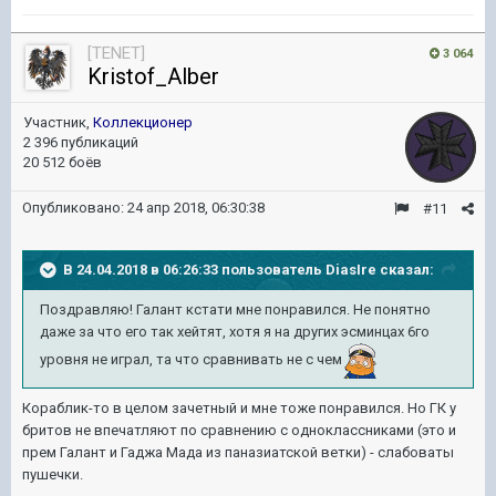
[TENET]
3 064
Kristof_Alber
Участник,
Коллекционер
2 396 публикаций
20 512 боёв
Опубликовано:
24 апр 2018, 06:30:38
#11
В 24.04.2018 в 06:26:33 пользователь
DiasIre
сказал:
Поздравляю! Галант кстати мне понравился. Не понятно
даже за что его так хейтят, хотя я на других эсминцах 6го
уровня не играл, та что сравнивать не с чем
Кораблик-то в целом зачетный и мне тоже понравился. Но ГК у
бритов не впечатляют по сравнению с одноклассниками (это и
прем Галант и Гаджа Мада из паназиатской ветки) - слабоваты
пушечки.