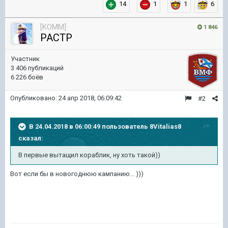
14
1
1
6
[KOMM]
1 846
PACTP
Участник
3 406 публикаций
6 226 боёв
Опубликовано:
24 апр 2018, 06:09:42
#2
В 24.04.2018 в 06:00:49 пользователь
8Vitalias8
сказал:
В первые вытащил кораблик, ну хоть такой))
Вот если бы в новогоднюю кампанию... )))