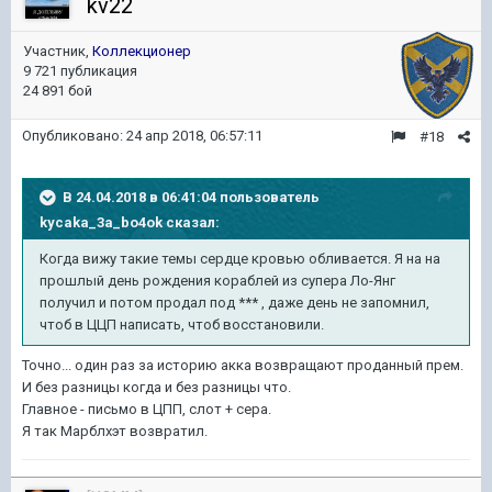
kv22
Участник,
Коллекционер
9 721 публикация
24 891 бой
Опубликовано:
24 апр 2018, 06:57:11
#18
В 24.04.2018 в 06:41:04 пользователь
kycaka_3a_bo4ok
сказал:
Когда вижу такие темы сердце кровью обливается. Я на на
прошлый день рождения кораблей из супера Ло-Янг
получил и потом продал под *** , даже день не запомнил,
чтоб в ЦЦП написать, чтоб восстановили.
Точно... один раз за историю акка возвращают проданный прем.
И без разницы когда и без разницы что.
Главное - письмо в ЦПП, слот + сера.
Я так Марблхэт возвратил.