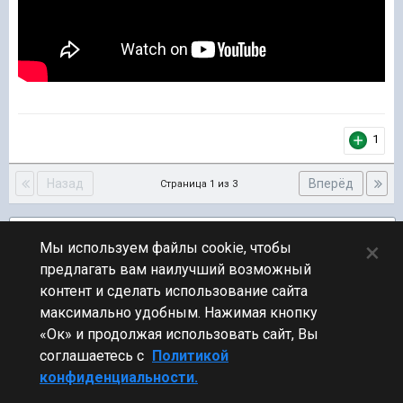
1
Назад
Вперёд
Страница 1 из 3
Подписчики
1
×
Мы используем файлы cookie, чтобы
предлагать вам наилучший возможный
ПЕРЕЙТИ К СПИСКУ ТЕМ
контент и сделать использование сайта
Флудилка
максимально удобным. Нажимая кнопку
«Ок» и продолжая использовать сайт, Вы
соглашаетесь с
Политикой
конфиденциальности.
Стиль