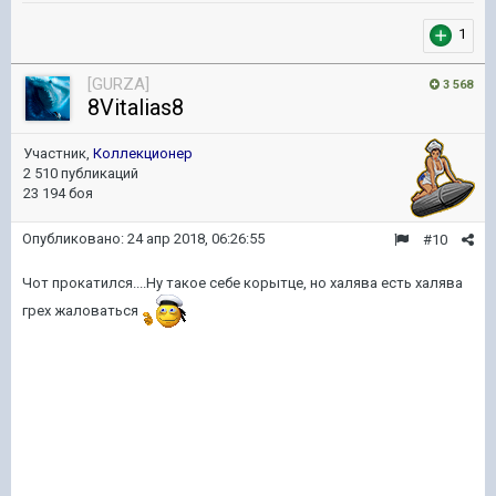
1
[GURZA]
3 568
8Vitalias8
Участник,
Коллекционер
2 510 публикаций
23 194 боя
Опубликовано:
24 апр 2018, 06:26:55
#10
Чот прокатился....Ну такое себе корытце, но халява есть халява
грех жаловаться