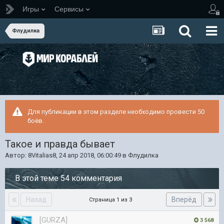
Игры
Сервисы
Флудилка
Для публикации в этом разделе необходимо провести 50
боёв.
Такое и правда бывает
Автор:
8Vitalias8
,
24 апр 2018, 06:00:49
в
Флудилка
В этой теме 54 комментария
Назад
Вперёд
Страница 1 из 3
[GURZA]
3 568