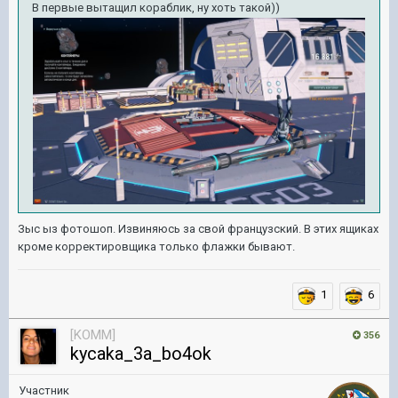
В первые вытащил кораблик, ну хоть такой))
Зыс ыз фотошоп. Извиняюсь за свой французский. В этих ящиках
кроме корректировщика только флажки бывают.
1
6
[KOMM]
356
kycaka_3a_bo4ok
Участник