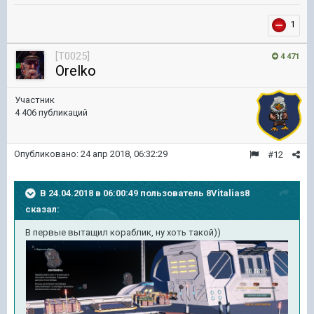
1
[T0025]
4 471
Orelko
Участник
4 406 публикаций
Опубликовано:
24 апр 2018, 06:32:29
#12
В 24.04.2018 в 06:00:49 пользователь
8Vitalias8
сказал:
В первые вытащил кораблик, ну хоть такой))