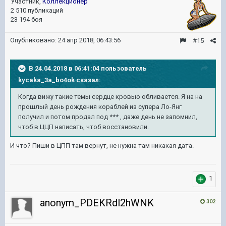
Участник,
Коллекционер
2 510 публикаций
23 194 боя
Опубликовано:
24 апр 2018, 06:43:56
#15
В 24.04.2018 в 06:41:04 пользователь
kycaka_3a_bo4ok
сказал:
Когда вижу такие темы сердце кровью обливается. Я на на
прошлый день рождения кораблей из супера Ло-Янг
получил и потом продал под *** , даже день не запомнил,
чтоб в ЦЦП написать, чтоб восстановили.
И что? Пиши в ЦПП там вернут, не нужна там никакая дата.
1
anonym_PDEKRdl2hWNK
302