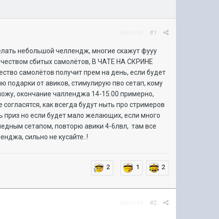
Жалоба
#1
делать небольшой челлендж, многие скажут фууу
личеством сбитых самолётов, В ЧАТЕ НА СКРИНЕ
ство самолётов получит прем на день, если будет
лю подарки от авиков, стимулирую пво сетап, кому
иложу, окончание чалленджа 14-15.00 примерно,
е согласятся, как всегда будут ныть про стримеров
ь приз но если будет мало желающих, если много
рпедным сетапом, повторю авики 4-6лвл, там все
нджа, сильно не кусайте..!
2
1
2
Жалоба
#2