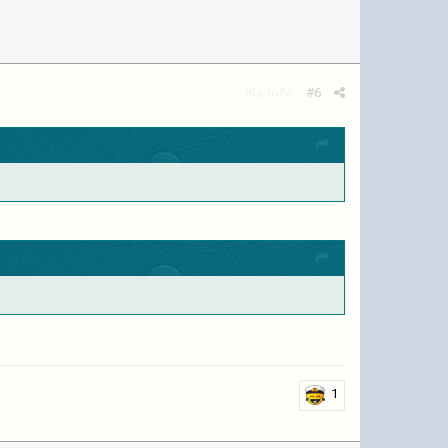
Жалоба
#6
1