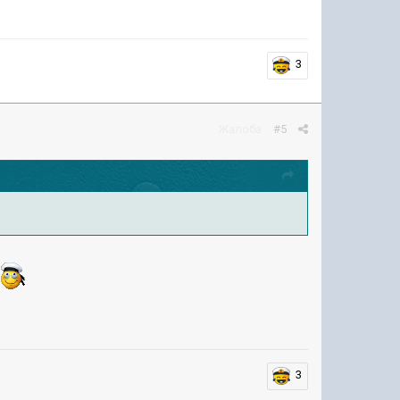
3
Жалоба
#5
3