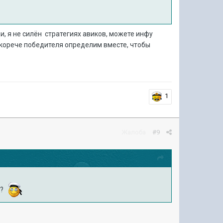
и, я не силён стратегиях авиков, можете инфу
, корече победителя определим вместе, чтобы
1
Жалоба
#9
 ?