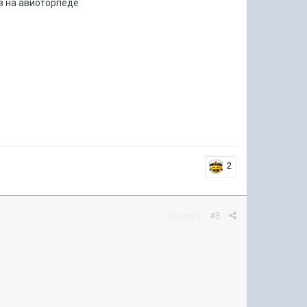
ёв на авиоторпеде
2
Жалоба
#3