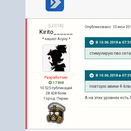
[LESTA]
Опубликовано:
10 июн 201
Kirito______
* нашел Асуну *
В 10.06.2018 в 07:
стимулирую пво сета
В 10.06.2018 в 07:
Разработчик
17 868
повторю авики 4-6лв
10 525 публикаций
28 428 боёв
А на этих уровнях есть
Город
:
Пермь