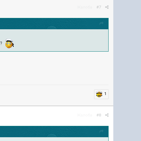
Жалоба
#7
 ?
1
Жалоба
#8