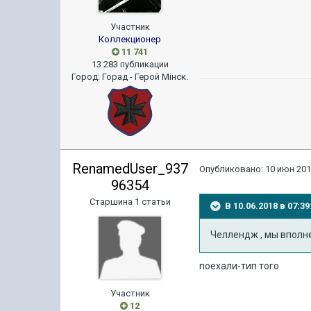
Участник
Коллекционер
11 741
13 283 публикации
Город
:
Горад - Герой Мiнск.
RenamedUser_937
Опубликовано:
10 июн 201
96354
Старшина 1 статьи
В 10.06.2018 в 07:
Челлендж , мы вполне 
поехали-тип того
Участник
12