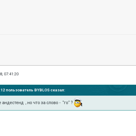
8, 07:41:20
39:12 пользователь
BYBLOS
сказал:
андестенд , но что за слово - "го" ?