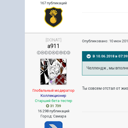
167 публикаций
[DONAT]
Опубликовано:
10 июн 201
a911
ⒸⒽⒺⒸⓀⒺⓇⒺⒹ
В 10.06.2018 в 07:
Челлендж , мы вполне 
Ты совсем отстал от жиз
Глобальный модератор
Коллекционер
Старший бета-тестер
31 739
16 298 публикаций
Город
:
Самара