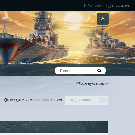
Войти
или
создать аккаунт
Все публикации
Войдите, чтобы подписаться
Подписчики
0