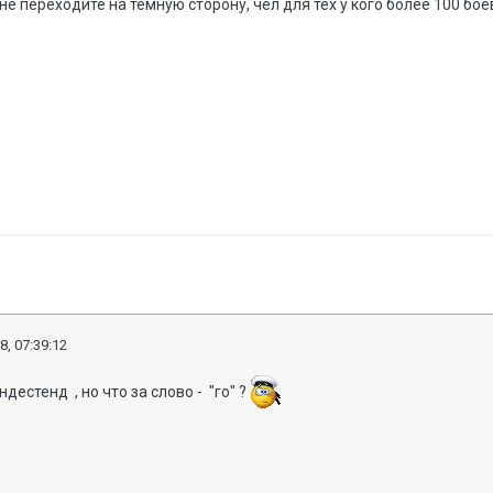
 не переходите на тёмную сторону, чел для тех у кого более 100 бо
8, 07:39:12
дестенд , но что за слово - "го" ?