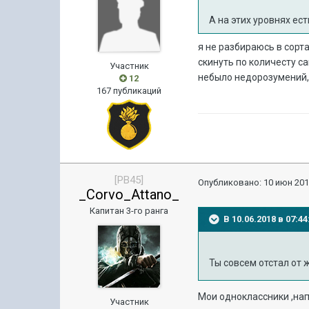
А на этих уровнях ес
я не разбираюсь в сорт
скинуть по количесту с
Участник
небыло недорозумений, 
12
167 публикаций
[PB45]
Опубликовано:
10 июн 201
_Corvo_Attano_
Капитан 3-го ранга
В 10.06.2018 в 07:
Ты совсем отстал от 
Мои одноклассники ,напи
Участник