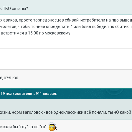
ть ПВО сетапы?
ах авиков, просто торпедоносцев сбивай, истребители на пво вывод
амолётов, чтобы точнее определить 4 или 6лвл победил по сбитию
встретимся в 15.00 по московскому
8, 07:51:30
44:19 пользователь
a911
сказал:
жизни, норм заголовок - все одноклассники всё поняли, ты чО какой
сали бы "гоу" ,а не "го".