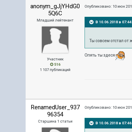
anonym_gJjYHdG0
Опубликовано:
10 июн 201
5Q6C
Младший лейтенант
В 10.06.2018 в 07:
Ты совсем отстал от 
Опять ты здеся
Участник
516
1 107 публикаций
RenamedUser_937
Опубликовано:
10 июн 201
96354
Старшина 1 статьи
В 10.06.2018 в 07: