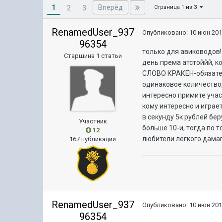
1
Вперёд
2
3
Страница 1 из 3
RenamedUser_937
Опубликовано:
10 июн 201
96354
только для авиководов!
Старшина 1 статьи
день према атстоййй, к
СЛОВО КРАКЕН-обязатель
одинаковое количество,
интересно примите учас
кому интересно и играет
в секунду 5к рублей бе
Участник
больше 10-и, тогда по 
12
любители лёгкого дамаг
167 публикаций
RenamedUser_937
Опубликовано:
10 июн 201
96354