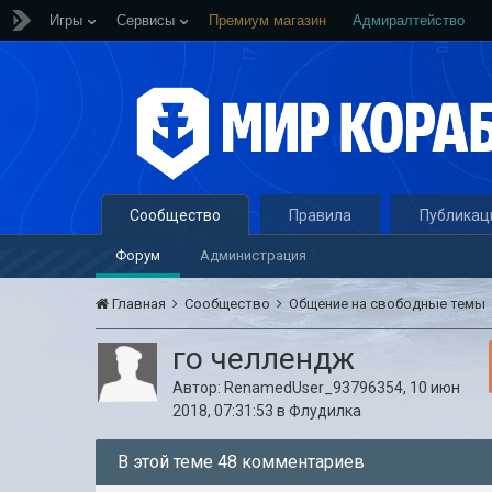
Игры
Сервисы
Премиум магазин
Адмиралтейство
Сообщество
Правила
Публикац
Форум
Администрация
Главная
Сообщество
Общение на свободные темы
го челлендж
Автор:
RenamedUser_93796354
,
10 июн
2018, 07:31:53
в
Флудилка
В этой теме 48 комментариев