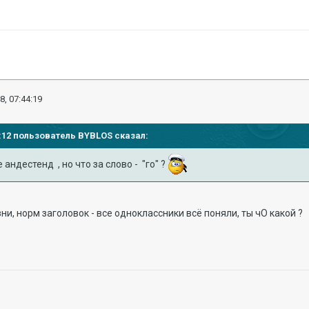
8, 07:44:19
39:12 пользователь
BYBLOS
сказал:
андестенд , но что за слово - "го" ?
ни, норм заголовок - все одноклассники всё поняли, ты чО какой ?