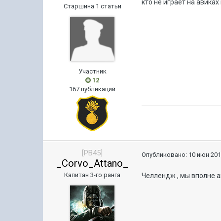
кто не играет на авиках
Старшина 1 статьи
Участник
12
167 публикаций
[PB45]
Опубликовано:
10 июн 201
_Corvo_Attano_
Капитан 3-го ранга
Челлендж , мы вполне ан