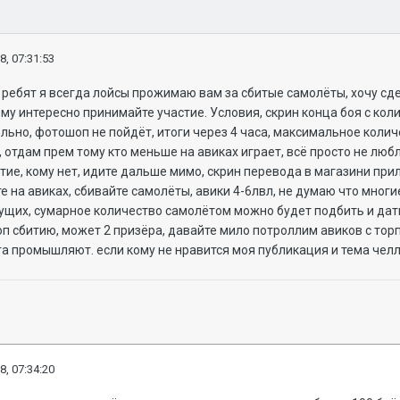
8, 07:31:53
 ребят я всегда лойсы прожимаю вам за сбитые самолёты, хочу с
ому интересно принимайте участие. Условия, скрин конца боя с ко
но, фотошоп не пойдёт, итоги через 4 часа, максимальное количе
 отдам прем тому кто меньше на авиках играет, всё просто не люб
тие, кому нет, идите дальше мимо, скрин перевода в магазини пр
е на авиках, сбивайте самолёты, авики 4-6лвл, не думаю что многи
рущих, сумарное количество самолётом можно будет подбить и дат
топ сбитию, может 2 призёра, давайте мило потроллим авиков с то
а промышляют. если кому не нравится моя публикация и тема челле
8, 07:34:20