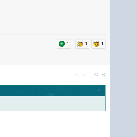
1
1
1
Жалоба
#4