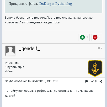
Прикрепите файлы
DxDiag и Python.log
Вангую бесполезно все это, Леста все сломала, железо же
новое, на Авито недавно покупалось.
1
1
_gendelf_
0
Участник
1 публикация
4 боя
Опубликовано:
15 июл 2018, 13:57:50
#18
не пойму как создать реферальную ссылку для приглашения
друзей