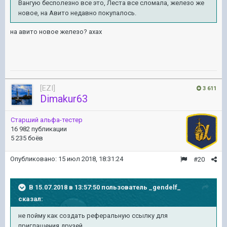
Вангую бесполезно все это, Леста все сломала, железо же
новое, на Авито недавно покупалось.
на авито новое железо? ахах
[EZI]
3 611
Dimakur63
Старший альфа-тестер
16 982 публикации
5 235 боёв
Опубликовано:
15 июл 2018, 18:31:24
#20
В 15.07.2018 в 13:57:50 пользователь
_gendelf_
сказал:
не пойму как создать реферальную ссылку для
приглашения друзей