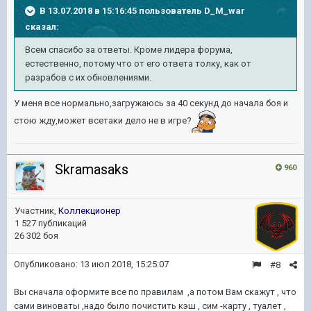
В 13.07.2018 в 15:16:45 пользователь
D_M_war
сказал:
Всем спасибо за ответы. Кроме лидера форума,
естественно, потому что от его ответа толку, как от
разрабов с их обновлениями.
У меня все нормально,загружаюсь за 40 секунд до начала боя и
стою жду,может всетаки дело не в игре?
Skramasaks
960
Участник,
Коллекционер
1 527 публикаций
26 302 боя
Опубликовано:
13 июл 2018, 15:25:07
#8
Вы сначала оформите все по правилам ,а потом Вам скажут , что
сами виноваты ,надо было почистить кэш , сим -карту , туалет ,