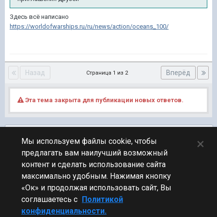
Здесь всё написано
https://worldofwarships.ru/ru/news/action/oceans_100/
Назад
Вперёд
Страница 1 из 2
Эта тема закрыта для публикации новых ответов.
Подписчики
0
×
Мы используем файлы cookie, чтобы
предлагать вам наилучший возможный
ПЕРЕЙТИ К СПИСКУ ТЕМ
контент и сделать использование сайта
Технические вопросы
максимально удобным. Нажимая кнопку
«Ок» и продолжая использовать сайт, Вы
соглашаетесь с
Политикой
конфиденциальности.
Стиль