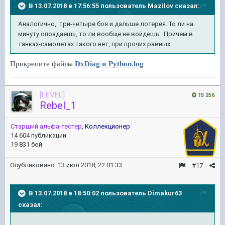
В 13.07.2018 в 17:56:55 пользователь
Mazilov
сказал:
Аналогично, три-четыре боя и дальше лотерея. То ли на
минуту опоздаешь, то ли вообще не войдешь. Причем в
танках-самолетах такого нет, при прочих равных.
Прикрепите файлы
DxDiag и Python.log
[LEVEL]
15 256
Rebel_1
Старший альфа-тестер
,
Коллекционер
14 604 публикации
19 831 бой
Опубликовано:
13 июл 2018, 22:01:33
#17
В 13.07.2018 в 18:50:02 пользователь
Dimakur63
сказал: