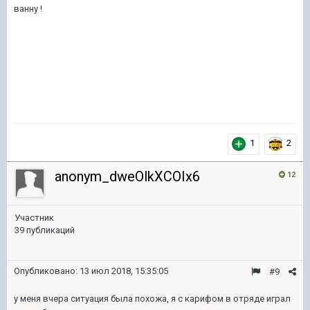
ванну !
1
2
anonym_dweOlkXCOIx6
12
Участник
39 публикаций
Опубликовано:
13 июл 2018, 15:35:05
#9
у меня вчера ситуация была похожа, я с карифом в отряде играл