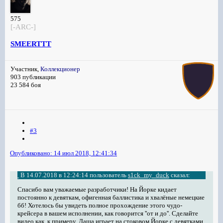
575
[-ARC-]
SMEERTTT
Участник,
Коллекционер
903 публикации
23 584 боя
#3
Опубликовано:
14 июл 2018, 12:41:34
В 14.07.2018 в 12:24:14 пользователь
s1ck_my_duck
сказал:
Спасибо вам уважаемые разработчики! На Йорке кидает
постоянно к девяткам, офигенная баллистика и хвалёные немецкие
бб! Хотелось бы увидеть полное прохождение этого чудо-
крейсера в вашем исполнении, как говорится ''от и до''. Сделайте
видео как, к примеру, Даша играет на стоковом Йорке с девятками,