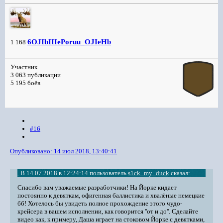
6OJIbIIIePoruu_OJIeHb
1 168
Участник
3 063 публикации
5 195 боёв
#16
Опубликовано:
14 июл 2018, 13:40:41
В 14.07.2018 в 12:24:14 пользователь
s1ck_my_duck
сказал:
Спасибо вам уважаемые разработчики! На Йорке кидает
постоянно к девяткам, офигенная баллистика и хвалёные немецкие
бб! Хотелось бы увидеть полное прохождение этого чудо-
крейсера в вашем исполнении, как говорится ''от и до''. Сделайте
видео как, к примеру, Даша играет на стоковом Йорке с девятками,