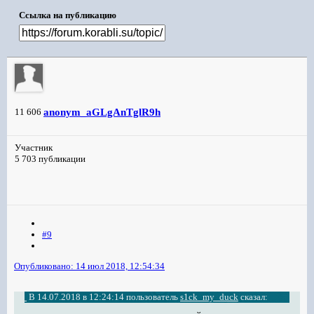
Ссылка на публикацию
anonym_aGLgAnTglR9h
11 606
Участник
5 703 публикации
#9
Опубликовано:
14 июл 2018, 12:54:34
В 14.07.2018 в 12:24:14 пользователь
s1ck_my_duck
сказал: