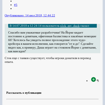
#5
Опубликовано:
14 июл 2018, 12:44:22
В 14.07.2018 в 12:24:14 пользователь
s1ck_my_duck
сказал:
Спасибо вам уважаемые разработчики! На Йорке кидает
постоянно к девяткам, офигенная баллистика и хвалёные немецкие
бб! Хотелось бы увидеть полное прохождение этого чудо-
крейсера в вашем исполнении, как говорится ''от и до''. Сделайте
видео как, к примеру, Даша играет на стоковом Йорке с девятками,
как вам идея?
Сток еще с танков существует, чтобы игроки донатили в перевод
опыта.
3
Рассказать о публикации