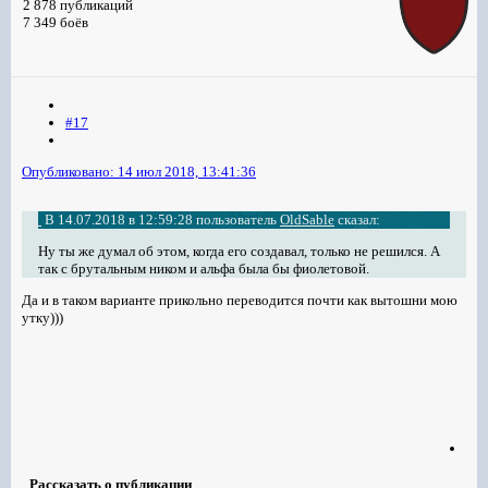
2 878 публикаций
7 349 боёв
#17
Опубликовано:
14 июл 2018, 13:41:36
В 14.07.2018 в 12:59:28 пользователь
OldSable
сказал:
Ну ты же думал об этом, когда его создавал, только не решился. А
так с брутальным ником и альфа была бы фиолетовой.
Да и в таком варианте прикольно переводится почти как вытошни мою
утку)))
Рассказать о публикации