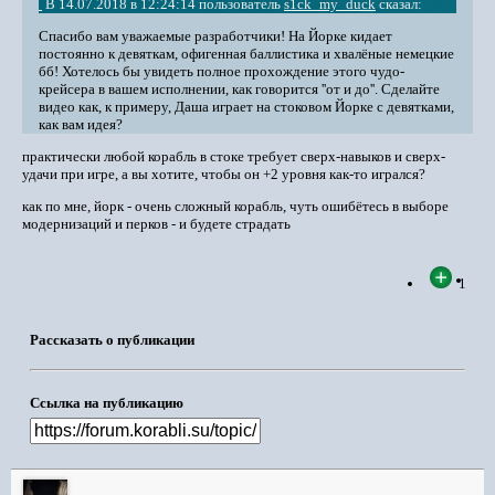
В 14.07.2018 в 12:24:14 пользователь
s1ck_my_duck
сказал:
Спасибо вам уважаемые разработчики! На Йорке кидает
постоянно к девяткам, офигенная баллистика и хвалёные немецкие
бб! Хотелось бы увидеть полное прохождение этого чудо-
крейсера в вашем исполнении, как говорится ''от и до''. Сделайте
видео как, к примеру, Даша играет на стоковом Йорке с девятками,
как вам идея?
практически любой корабль в стоке требует сверх-навыков и сверх-
удачи при игре, а вы хотите, чтобы он +2 уровня как-то игрался?
как по мне, йорк - очень сложный корабль, чуть ошибётесь в выборе
модернизаций и перков - и будете страдать
1
Рассказать о публикации
Ссылка на публикацию