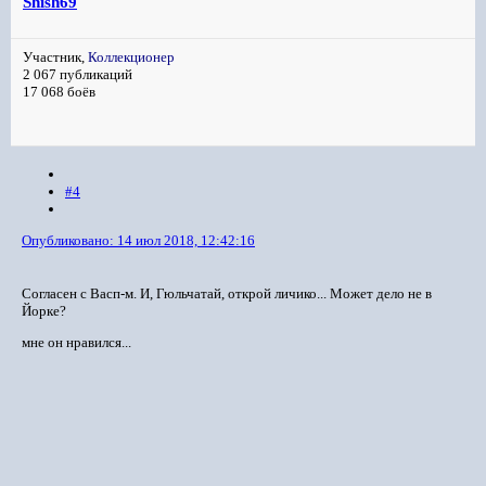
Shish69
Участник,
Коллекционер
2 067 публикаций
17 068 боёв
#4
Опубликовано:
14 июл 2018, 12:42:16
Согласен с Васп-м. И, Гюльчатай, открой личико... Может дело не в
Йорке?
мне он нравился...