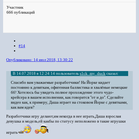
Участник
666 публикаций
#14
Опубликовано:
14 июл 2018, 13:30:22
В 14.07.2018 в 12:24:14 пользователь
s1ck_my_duck
сказал:
Спасибо вам уважаемые разработчики! На Йорке кидает
постоянно к девяткам, офигенная баллистика и хвалёные немецкие
бб! Хотелось бы увидеть полное прохождение этого чудо-
крейсера в вашем исполнении, как говорится ''от и до''. Сделайте
видео как, к примеру, Даша играет на стоковом Йорке с девятками,
как вам идея?
Разработчики игру делают,им некогда в нее играть,Даша взрослая
девушка и модель,ей какбы по статусу неположено в такие игрушки
играть