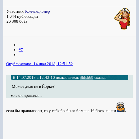
Участник,
Коллекционер
1 644 публикации
26 308 боёв
#7
Опубликовано:
14 июл 2018, 12:51:52
В 14.07.2018 в 12:42:16 пользователь
Shish69
сказал:
Может дело не в Йорке?
мне он нравился...
если бы нравился он, то у тебя бы было больше 16 боев на нем