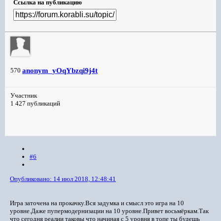
Ссылка на публикацию
anonym_yOqYbzqi9j4t
570
Участник
1 427 публикаций
#6
Опубликовано:
14 июл 2018, 12:48:41
Игра заточена на прокачку.Вся задумка и смысл это игра на 10
уровне.Даже пупермодернизации на 10 уровне.Привет восьмёркам.Так
что сегодня реалии таковы что начиная с 5 уровня в топе ты будешь