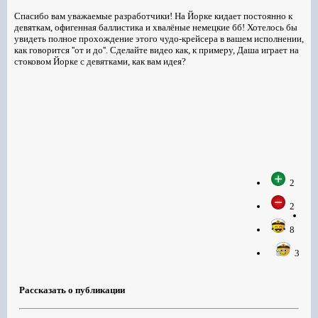
Спасибо вам уважаемые разработчики! На Йорке кидает постоянно к
девяткам, офигенная баллистика и хвалёные немецкие бб! Хотелось бы
увидеть полное прохождение этого чудо-крейсера в вашем исполнении,
как говорится ''от и до''. Сделайте видео как, к примеру, Даша играет на
стоковом Йорке с девятками, как вам идея?
2
2
8
3
Рассказать о публикации