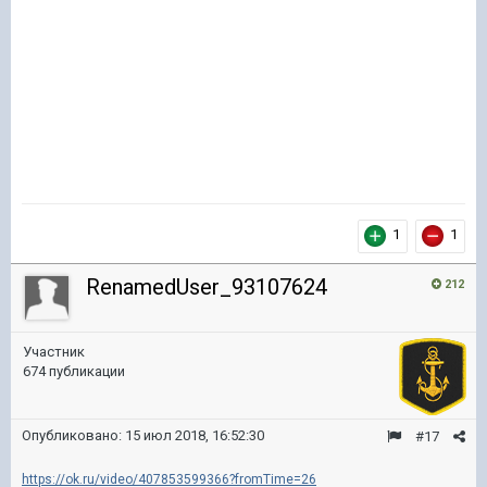
1
1
RenamedUser_93107624
212
Участник
674 публикации
Опубликовано:
15 июл 2018, 16:52:30
#17
https://ok.ru/video/407853599366?fromTime=26