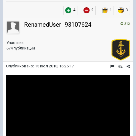
4
2
1
3
RenamedUser_93107624
212
Участник
674 публикации
Опубликовано:
15 июл 2018, 16:25:17
#2