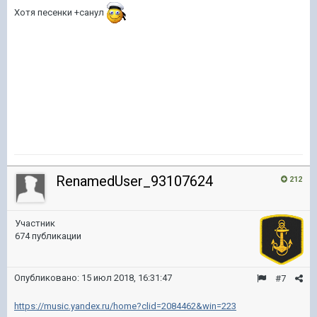
Хотя песенки +санул
RenamedUser_93107624
212
Участник
674 публикации
Опубликовано:
15 июл 2018, 16:31:47
#7
https://music.yandex.ru/home?clid=2084462&win=223