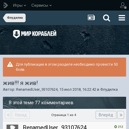
Игры
Сервисы
Флудилка
Для публикации в этом разделе необходимо провести 50
боёв.
жив!!! я жив!
Автор:
RenamedUser_93107624
,
15 июл 2018, 16:22:42
в
Флудилка
В этой теме 77 комментариев
Назад
Вперёд
Страница 1 из 4
RenamedUser_93107624
212