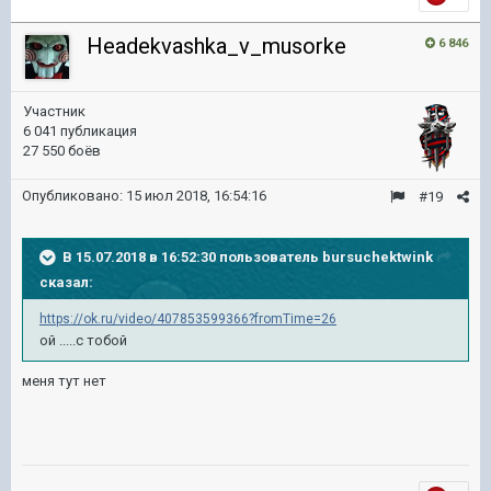
Headekvashka_v_musorke
6 846
Участник
6 041 публикация
27 550 боёв
Опубликовано:
15 июл 2018, 16:54:16
#19
В 15.07.2018 в 16:52:30 пользователь
bursuchektwink
сказал:
https://ok.ru/video/407853599366?fromTime=26
ой .....с тобой
меня тут нет