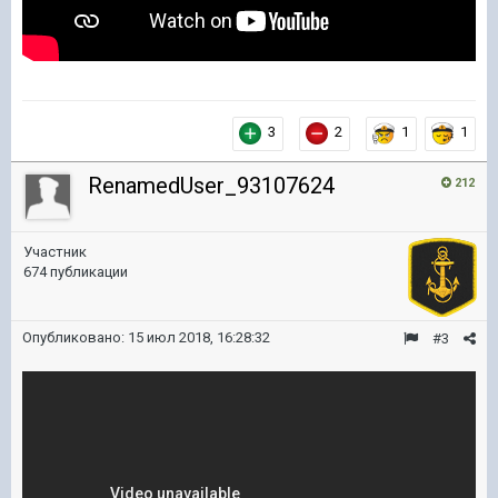
3
2
1
1
RenamedUser_93107624
212
Участник
674 публикации
Опубликовано:
15 июл 2018, 16:28:32
#3