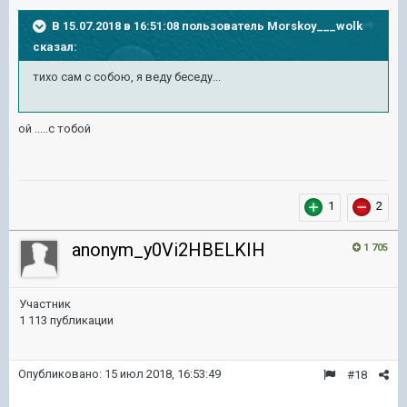
В 15.07.2018 в 16:51:08 пользователь
Morskoy___wolk
сказал:
тихо сам с собою, я веду беседу...
ой .....с тобой
1
2
anonym_y0Vi2HBELKIH
1 705
Участник
1 113 публикации
Опубликовано:
15 июл 2018, 16:53:49
#18