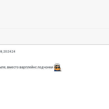
8, 20:24:24
емле, вместо варплейнс лодчонки