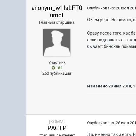
anonym_w1IsLFT0
Опубликовано:
28 июл 201
umdI
О чём речь. Не помню, 
Главный старшина
Сразу после того, как 
если подержать его под
бывает: бинокль показыв
Участник
182
250 публикаций
Изменено
28 июл 2018, 1
[KOMM]
Опубликовано:
28 июл 201
PACTP
Да, именно так и есть.
Старший лейтенант