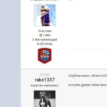
Участник
1 846
3 406 публикаций
6 226 боёв
[CMX]
Опубликовано:
28 июл 201
rake1337
а я уже думал тема про
Капитан-лейтенант