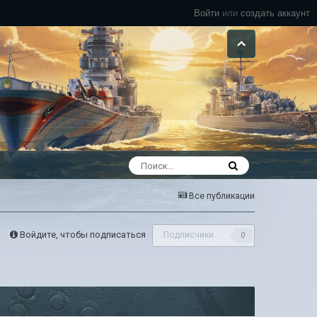
Войти
или
создать аккаунт
Все публикации
Войдите, чтобы подписаться
Подписчики
0