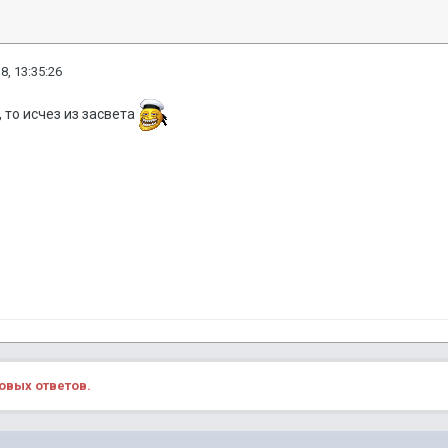
8, 13:35:26
 то исчез из засвета
овых ответов.