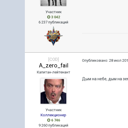
Участник
3 042
6 237 публикаций
[COD]
Опубликовано:
28 июл 201
A_zero_fail
Капитан-лейтенант
Дым на небе, дым на з
Участник
Коллекционер
6 746
9 260 публикаций