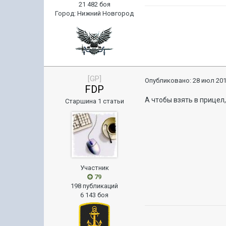
21 482 боя
Город
:
Нижний Новгород
[GP]
Опубликовано:
28 июл 201
FDP
А чтобы взять в прицел
Старшина 1 статьи
Участник
79
198 публикаций
6 143 боя