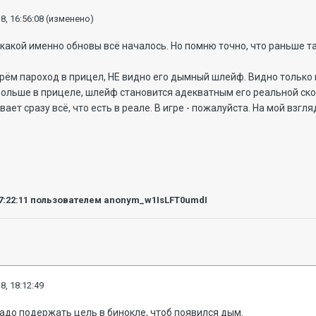
8, 16:56:08
(изменено)
с какой именно обновы всё началось. Но помню точно, что раньше та
берём пароход в прицел, НЕ видно его дымный шлейф. Видно только 
ольше в прицеле, шлейф становится адекватным его реальной скоро
ает сразу всё, что есть в реале. В игре - пожалуйста. На мой взгляд
7:22:11
пользователем anonym_w1IsLFT0umdI
8, 18:12:49
 Надо подержать цель в бинокле, чтоб появился дым.