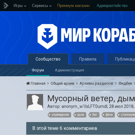
Игры
Сервисы
Премиум магазин
Адмиралтейство
Сообщество
Правила
Публикац
Форум
Администрация
Главная
Общий архив
Архивы разделов
Фидбек
Мусорный ветер, дым
Автор:
anonym_w1IsLFT0umdI
,
28 июл 2018,
упреждение
дым
баг
фича
сталохуж
В этой теме 6 комментариев