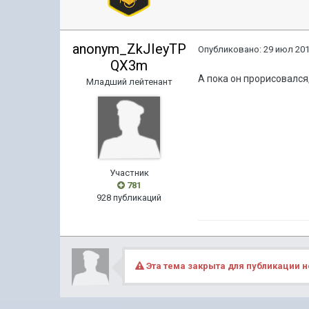
anonym_ZkJIeyTP
Опубликовано:
29 июл 201
QX3m
А пока он прорисовался,
Младший лейтенант
Участник
781
928 публикаций
Эта тема закрыта для публикации н