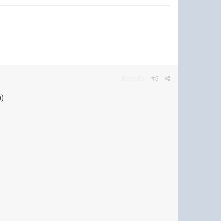
Жалоба
#5
))