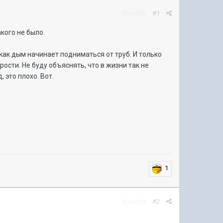
Жалоба
#1
кого не было.
как дым начинает подниматься от труб. И только
сти. Не буду объяснять, что в жизни так не
, это плохо. Вот.
1
Жалоба
#2