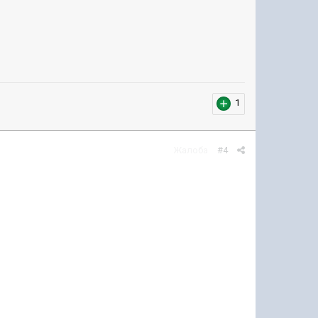
1
Жалоба
#4