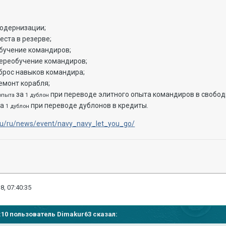
одернизации;
еста в резерве;
бучение командиров;
ереобучение командиров;
брос навыков командира;
емонт корабля;
за
при переводе элитного опыта командиров в свобод
 опыта
1 дублон
за
при переводе дублонов в кредиты.
1 дублон
.ru/ru/news/event/navy_navy_let_you_go/
8, 07:40:35
34:10 пользователь
Dimakur63
сказал: