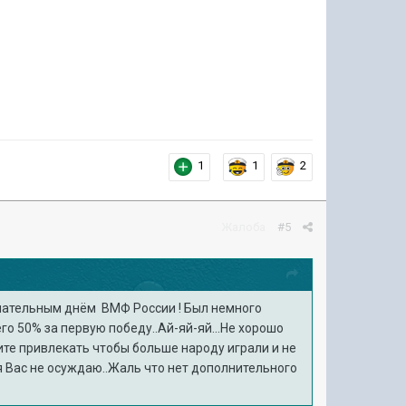
1
1
2
Жалоба
#5
нательным днём ВМФ России ! Был немного
о 50% за первую победу..Ай-яй-яй...Не хорошо
тите привлекать чтобы больше народу играли и не
 я Вас не осуждаю..Жаль что нет дополнительного