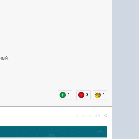
ный.
1
3
1
Жалоба
#6