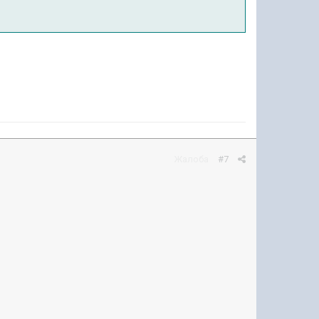
Жалоба
#7