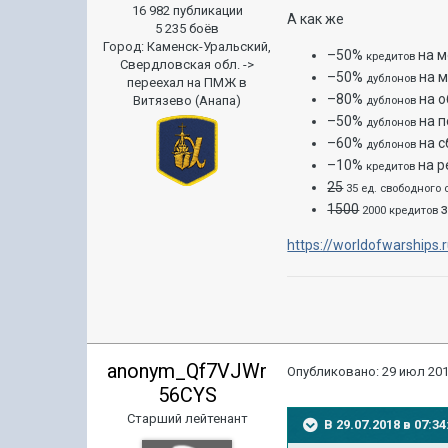
16 982 публикации
А как же
5 235 боёв
Город
:
Каменск-Уральский,
–50%
на м
кредитов
Свердловская обл. ->
–50%
на м
дублонов
переехал на ПМЖ в
–80%
на о
Витязево (Анапа)
дублонов
–50%
на п
дублонов
–60%
на с
дублонов
–10%
на р
кредитов
25
35 ед. свободного
1500
2000 кредитов
https://worldofwarships
anonym_Qf7VJWr
Опубликовано:
29 июл 201
56CYS
Старший лейтенант
В 29.07.2018 в 07: