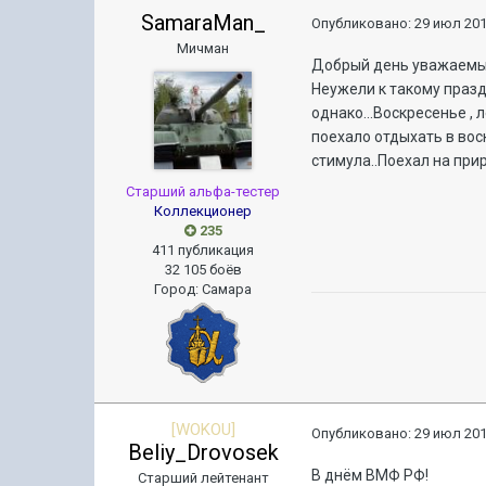
SamaraMan_
Опубликовано:
29 июл 201
Мичман
Добрый день уважаемые
Неужели к такому празд
однако...Воскресенье ,
поехало отдыхать в вос
стимула..Поехал на прир
Старший альфа-тестер
Коллекционер
235
411 публикация
32 105 боёв
Город
:
Самара
[WOKOU]
Опубликовано:
29 июл 201
Beliy_Drovosek
В днём ВМФ РФ!
Старший лейтенант