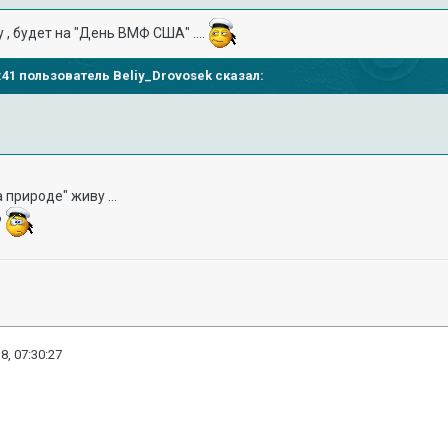
, будет на "День ВМФ США" ....
26:41 пользователь
Beliy_Drovosek
сказал:
а природе" живу ...
?
8, 07:30:27