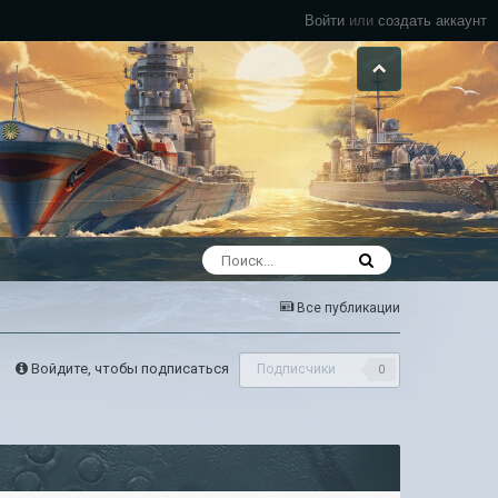
Войти
или
создать аккаунт
Все публикации
Войдите, чтобы подписаться
Подписчики
0