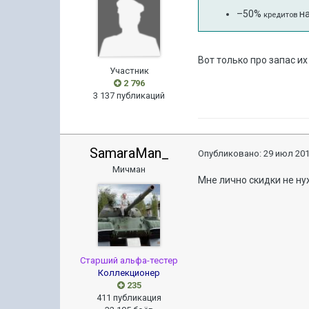
–50%
на
кредитов
Вот только про запас их 
Участник
2 796
3 137 публикаций
SamaraMan_
Опубликовано:
29 июл 201
Мичман
Мне лично скидки не ну
Старший альфа-тестер
Коллекционер
235
411 публикация