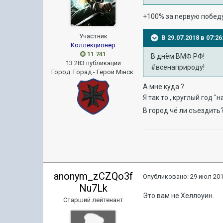
+100% за первую победу 
Участник
В 29.07.2018 в 07:
Коллекционер
11 741
В днём ВМФ РФ!
13 283 публикации
#всенаприроду!
Город
:
Горад - Герой Мiнск.
А мне куда ?
Я так то , круглый год "н
В город чё ли съездить
anonym_zCZQo3f
Опубликовано:
29 июл 201
Nu7Lk
Это вам не Хеллоуин.
Старший лейтенант