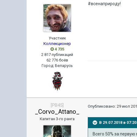
#всенаприроду!
Участник
Коллекционер
4 735
2 817 публикаций
62 776 боёв
Город
:
Беларусь
[PB45]
Опубликовано:
29 июл 201
_Corvo_Attano_
Капитан 3-го ранга
В 29.07.2018 в 07:
Всего 50% за первую