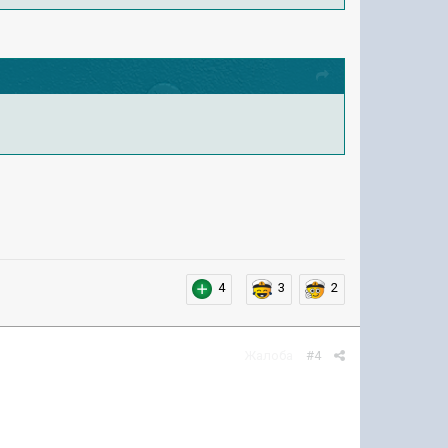
4
3
2
Жалоба
#4