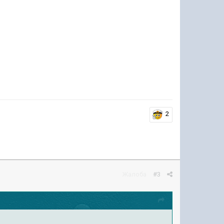
2
Жалоба
#3