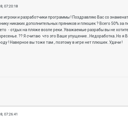
8, 07:20:18
 игроки и разработчики программы ! Поздравляю Вас со знамена
нику никаких дополнительных пряников и плюшек ? Всего 50% за пе
 лето - отдых на пляже возле реки..Уважаемые разрабы вы не хотит
кресенье. ?? Я считаю что это Ваше упущение...Недоработка..Но я
оду ! Наверное вы тоже там , поэтому в игре нет плюшек .Удачи !
8, 07:26:41