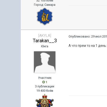
32 105 боёв
Город
:
Самара
[AKYLA]
Опубликовано:
29 июл 201
Tarakan__3
А что прем то на 1 ден
Юнга
Участник
1
3 публикации
19 400 боёв