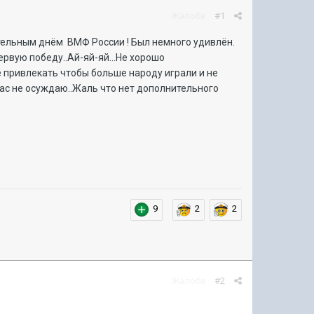
Жалоба
#1
тельным днём ВМФ России ! Был немного удивлён.
рвую победу..Ай-яй-яй...Не хорошо
е привлекать чтобы больше народу играли и не
 Вас не осуждаю..Жаль что нет дополнительного
9
2
2
Жалоба
#2