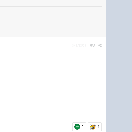
Жалоба
#8
1
1