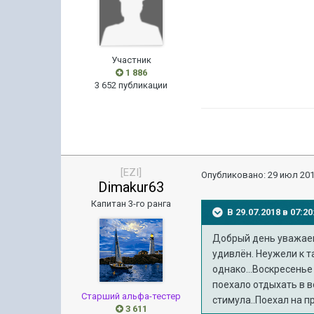
Участник
1 886
3 652 публикации
[EZI]
Опубликовано:
29 июл 201
Dimakur63
Капитан 3-го ранга
В 29.07.2018 в 07:
Добрый день уважаем
удивлён. Неужели к т
однако...Воскресенье
поехало отдыхать в в
Старший альфа-тестер
стимула..Поехал на пр
3 611