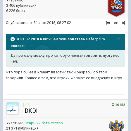
Участник
3 406 публикаций
6 226 боёв
Опубликовано:
31 июл 2018, 08:27:02
#6
В 31.07.2018 в 08:25:49 пользователь
Saferprim
сказал:
Да про одну модку, про которую нельзя говорить, пургу нес
чел.
Что пора бы ее в клиент ввести? так и разрабы об этом
говорили. Точнее о том, что игроки желают ее внедрения в игру.
[JP]
16 152
lDKDl
Участник,
Старший бета-тестер
21 371 публикация