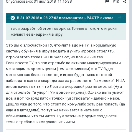
Опубликовано:
31 июл 2018, 11:16:38
#10
В 31.07.2018 в 08:27:02 пользователь
PACTP
сказал:
так и разрабы об этом говорили. Точнее о том, что игроки
желают ее внедрения в игру.
Это Вы о злосчастной ТУ, что-ли? Надо не ТУ, а нормальную
систему обучения в игру вводить и учить игроков стрелять.
Игроки этого тоже ОЧЕНЬ желают, но воз и ныне там.
Если ввести ТУ, то при стрельбе по активно маневрирующим и
меняющим скорость целям (тем же эсминцам) эта ТУ будет
метаться как белка в клетке, и игрок будет лишь с тоской
наблюдать как его снаряды раз за разом летят "в молоко". И ЦА
вновь начнет выть, что Леста в очередной раз не смогла!. (Ну а
для стрельбы "в упор" ТУ и вовсе не нужна). Однако выть умеют
все, а вот "снаряд пятой точкой чувствовать" - далеко не все.
Дошло уже до того, что стоит по кому-либо хоть раз попасть (да
еще и в цитадель!), то тут же начинается в чате вой с
обвинениями, что ты читер. Ну а затем на форуме создаются
темы с требованиями узаконить читы .