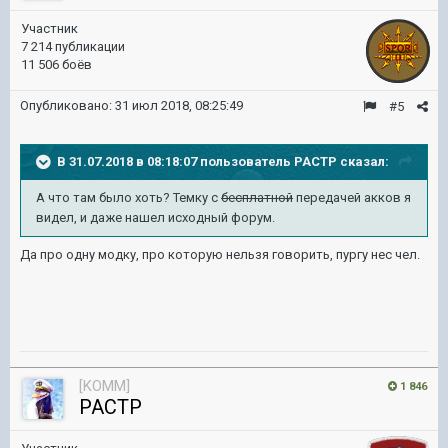
Участник
7 214 публикации
11 506 боёв
Опубликовано:
31 июл 2018, 08:25:49
#5
В 31.07.2018 в 08:18:07 пользователь
PACTP
сказал:
А что там было хоть? Темку с
бесплатной
передачей акков я
видел, и даже нашел исходный форум.
Да про одну модку, про которую нельзя говорить, пургу нес чел.
[KOMM]
1 846
PACTP