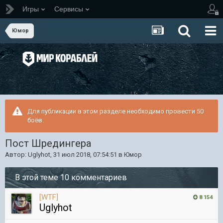
Игры
Сервисы
Юмор
Для публикации в этом разделе необходимо провести 50
боёв.
Пост Шредингера
Автор:
Uglyhot
,
31 июл 2018, 07:54:51
в
Юмор
В этой теме 10 комментариев
[WTF]
8 154
Uglyhot