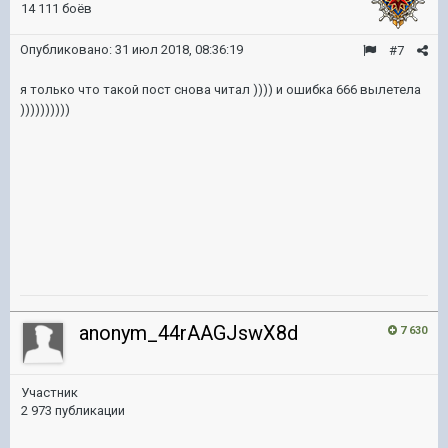
14 111 боёв
Опубликовано:
31 июл 2018, 08:36:19
#7
я только что такой пост снова читал )))) и ошибка 666 вылетела
))))))))))
anonym_44rAAGJswX8d
7 630
Участник
2 973 публикации