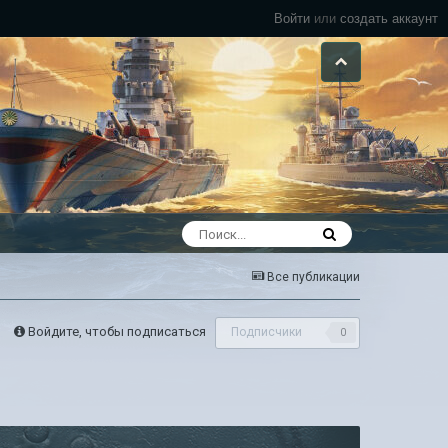
Войти
или
создать аккаунт
Все публикации
Войдите, чтобы подписаться
Подписчики
0