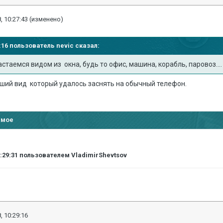
, 10:27:43
(изменено)
13:16 пользователь
nevic
сказал:
вастаемся видом из окна, будь то офис, машина, корабль, паровоз....
оший вид который удалось заснять на обычный телефон.
имое
0:29:31
пользователем VladimirShevtsov
, 10:29:16