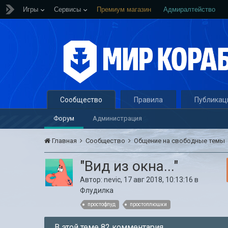
Игры
Сервисы
Премиум магазин
Адмиралтейство
Сообщество
Правила
Публикац
Форум
Администрация
Главная
Сообщество
Общение на свободные темы
"Вид из окна..."
Автор:
nevic
,
17 авг 2018, 10:13:16
в
Флудилка
простофлуд
простоплюшки
В этой теме 82 комментария