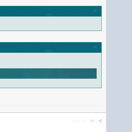
Жалоба
#6