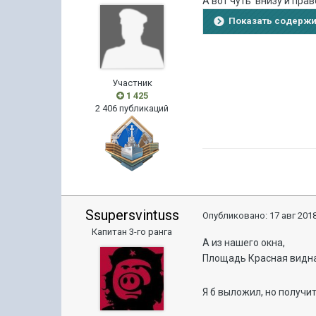
А вот чуть внизу и прав
Показать содерж
Участник
1 425
2 406 публикаций
Ssupersvintuss
Опубликовано:
17 авг 2018
Капитан 3-го ранга
А из нашего окна,
Площадь Красная видна
Я б выложил, но получи