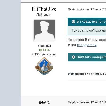
HitThatJive
Опубликовано:
17 авг 2018
Лейтенант
В 17.08.2018 в 10:
Так вот, на сей раз х
Не вопрос. Вот вам хор
А вот
координаты
Участник
1 425
2 406 публикаций
Показать содерж
Изменено
17 авг 2018, 1
nevic
Опубликовано:
17 авг 2018