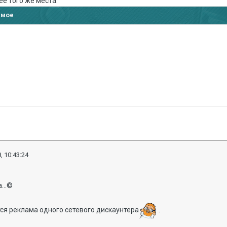
ее того же места.
имое
, 10:43:24
...©
тся реклама одного сетевого дискаунтера
.