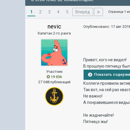
1
Вперёд
2
3
4
5
Страница 1 и
nevic
Опубликовано:
17 авг 2018
Капитан 2-го ранга
Привет, кого не видел!
В прошлую пятницу была
Участник
Показать содерж
19 036
27 048 публикаций
Коллеги проявили актив
Так вот, на сей раз хва
Не важно!
А понравившиеся виды/
Не жадничайте!
Пятницо жы!