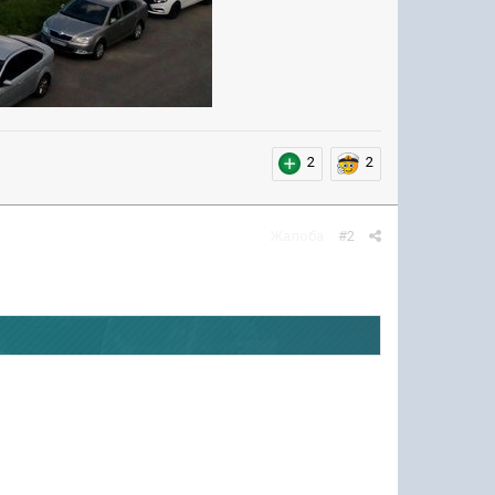
2
2
Жалоба
#2