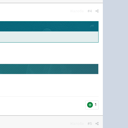
Жалоба
#4
1
Жалоба
#5