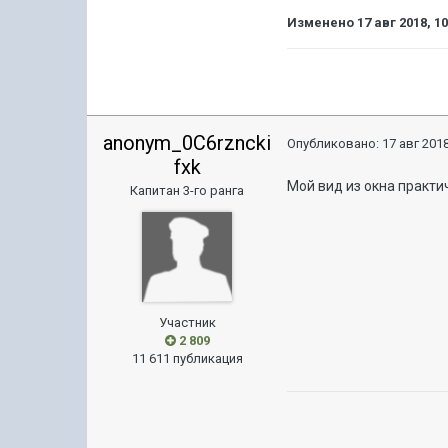
Изменено
17 авг 2018, 1
anonym_0C6rzncki
Опубликовано:
17 авг 2018
fxk
Мой вид из окна практи
Капитан 3-го ранга
Участник
2 809
11 611 публикация