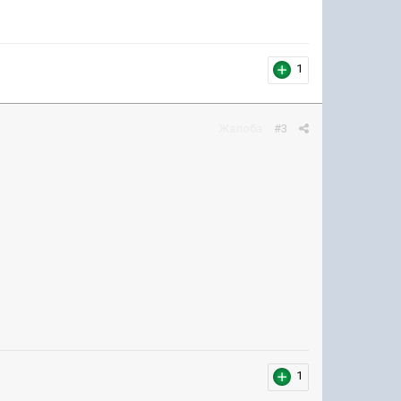
1
Жалоба
#3
1