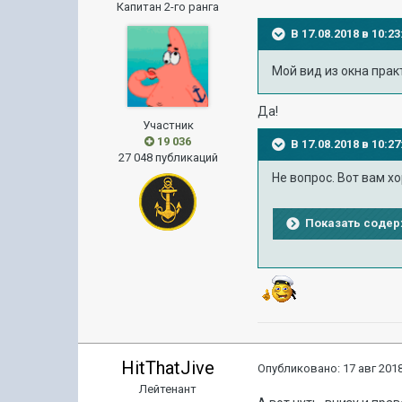
Капитан 2-го ранга
В 17.08.2018 в 10:
Мой вид из окна прак
Да!
Участник
19 036
В 17.08.2018 в 10:
27 048 публикаций
Не вопрос. Вот вам 
Показать соде
HitThatJive
Опубликовано:
17 авг 2018
Лейтенант