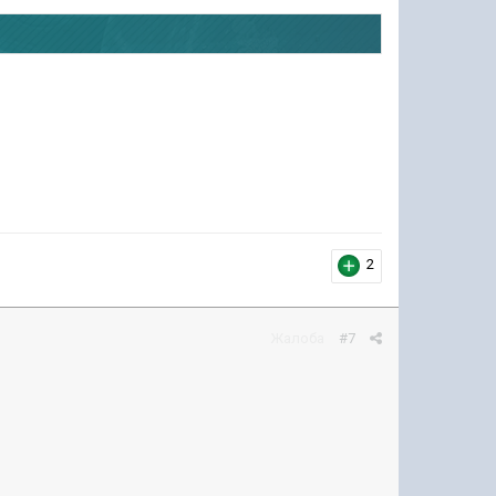
2
Жалоба
#7