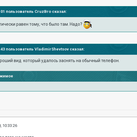
23:01 пользователь
CruzBro
сказал:
тически равен тому, что было там. Надо?
27:43 пользователь
VladimirShevtsov
сказал:
хороший вид который удалось заснять на обычный телефон.
ржимое
, 10:33:26