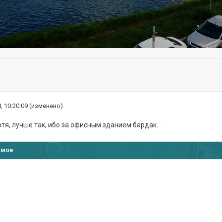
, 10:20:09
(изменено)
отя, лучше так, ибо за офисным зданием бардак...
имое