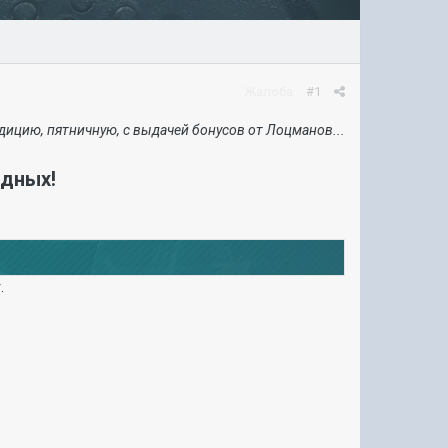
Жалоба
#1
дицию, пятничную, с выдачей бонусов от Лоцманов...
одных!
.