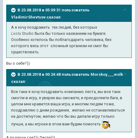
В 23.08.2018 в 05:09:31 пользователь
VladimirShevtsov
сказал:
А я хочу поздравить тех людей, без которых
Lesta
Studio
была бы только названием на бумаге.
Особенно хотелось бы поблагодарить человека, без
которого весь этот сложный организм не смог бы
существовать.
Вы о себе?))
В 23.08.2018 в 00:24:48 пользователь
Morskoy___wolk
сказал:
Все таки я хочу поздравить компанию леста, вы все таки
смогли в игру, я уверен вы сможете, и преодолеете баги, в
целом мне нравится ваша игра, и многим людям тоже,
поздравляю с днем рождения, желаю не останавливаться
на достигнутом, желаю что бы вы делали игру только
лучше, а мы игроки в этом вам будем помогать
А подарок где?)) Лесте)))