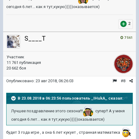
сегодня 6 лет... как я тут,кукую)))))оказывается)
2
S____T
7 561
Участник
11 761 публикация
20 662 боя
Опубликовано:
23 авг 2018, 06:26:03
#8
В 23.08.2018 в 06:23:56 пользователь
_IHukA_
сказал:
Лучшее поздравление этого сезона!!!
супер!! А у меня
сегодня 6 лет... как я тут,кукую)))))оказывается)
будет 3 года игре , а она 6 лет кукует , странная математика