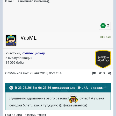
И не 3... а намного больше)))
2
VasML
5 573
Участник,
Коллекционер
6 026 публикаций
14 096 боёв
Опубликовано:
23 авг 2018, 06:27:34
#10
В 23.08.2018 в 06:23:56 пользователь
_IHukA_
сказал:
Лучшее поздравление этого сезона!!!
супер!! А у меня
сегодня 6 лет... как я тут,кукую)))))оказывается)
Год за два не вский тянет