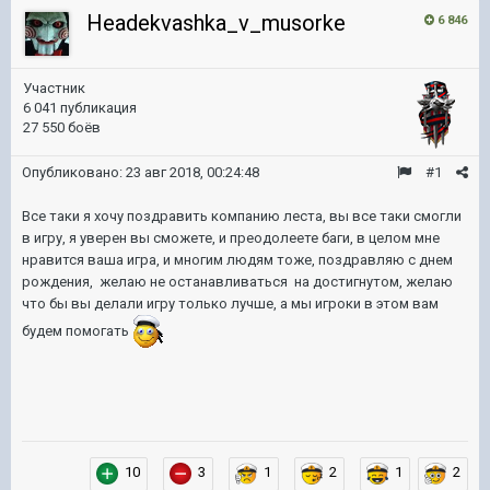
Headekvashka_v_musorke
6 846
Участник
6 041 публикация
27 550 боёв
Опубликовано:
23 авг 2018, 00:24:48
#1
Все таки я хочу поздравить компанию леста, вы все таки смогли
в игру, я уверен вы сможете, и преодолеете баги, в целом мне
нравится ваша игра, и многим людям тоже, поздравляю с днем
рождения, желаю не останавливаться на достигнутом, желаю
что бы вы делали игру только лучше, а мы игроки в этом вам
будем помогать
10
3
1
2
1
2