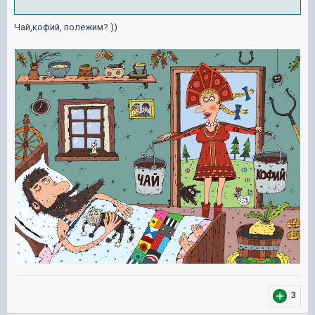
Чай,кофий, полежим? ))
3