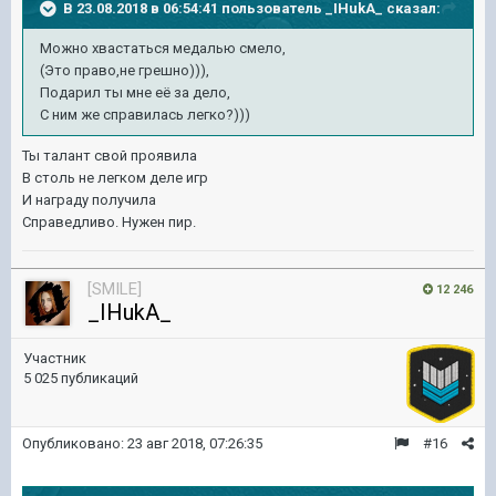
В 23.08.2018 в 06:54:41 пользователь
_IHukA_
сказал:
Можно хвастаться медалью смело,
(Это право,не грешно))),
Подарил ты мне её за дело,
С ним же справилась легко?)))
Ты талант свой проявила
В столь не легком деле игр
И награду получила
Справедливо. Нужен пир.
[SMILE]
12 246
_IHukA_
Участник
5 025 публикаций
Опубликовано:
23 авг 2018, 07:26:35
#16