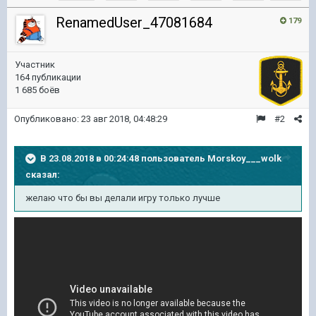
RenamedUser_47081684
179
Участник
164 публикации
1 685 боёв
Опубликовано:
23 авг 2018, 04:48:29
#2
В 23.08.2018 в 00:24:48 пользователь
Morskoy___wolk
сказал:
желаю что бы вы делали игру только лучше