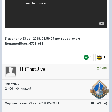
Изменено
23 авг 2018, 04:50:27
пользователем
RenamedUser_47081684
1
1
HitThatJive
1 425
Участник
2 406 публикаций
Опубликовано:
23 авг 2018, 05:09:31
#3