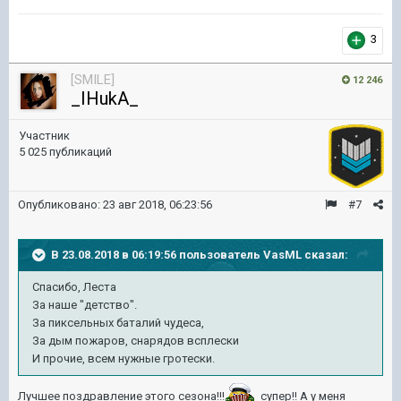
3
[SMILE]
12 246
_IHukA_
Участник
5 025 публикаций
Опубликовано:
23 авг 2018, 06:23:56
#7
В 23.08.2018 в 06:19:56 пользователь
VasML
сказал:
Спасибо, Леста
За наше "детство".
За пиксельных баталий чудеса,
За дым пожаров, снарядов всплески
И прочие, всем нужные гротески.
Лучшее поздравление этого сезона!!!
супер!! А у меня