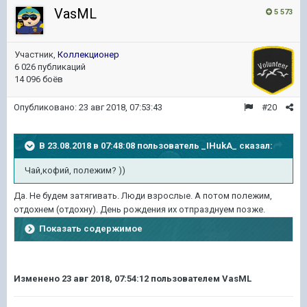
VasML
5 573
Участник,
Коллекционер
6 026 публикаций
14 096 боёв
Опубликовано:
23 авг 2018, 07:53:43
#20
В 23.08.2018 в 07:48:08 пользователь
_IHukA_
сказал:
Чай,кофий, полежим? ))
Да. Не будем затягивать. Люди взрослые. А потом полежим,
отдохнем (отдохну). День рождения их отпразднуем позже.
Показать содержимое
Изменено
23 авг 2018, 07:54:12
пользователем VasML