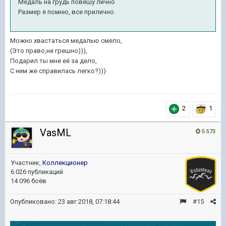
Медаль на грудь повешу лично
Размер я помню, все прилично.
Можно хвастаться медалью смело,
(Это право,не грешно))),
Подарил ты мне её за дело,
С ним же справилась легко?)))
2
1
VasML
5 573
Участник,
Коллекционер
6 026 публикаций
14 096 боёв
Опубликовано:
23 авг 2018, 07:18:44
#15