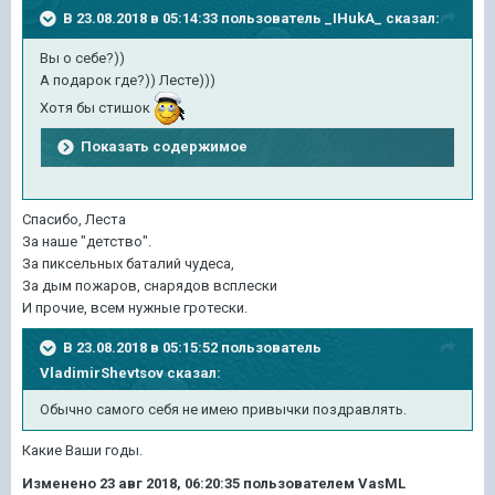
В 23.08.2018 в 05:14:33 пользователь
_IHukA_
сказал:
Вы о себе?))
А подарок где?)) Лесте)))
Хотя бы стишок
Показать содержимое
Спасибо, Леста
За наше "детство".
За пиксельных баталий чудеса,
За дым пожаров, снарядов всплески
И прочие, всем нужные гротески.
В 23.08.2018 в 05:15:52 пользователь
VladimirShevtsov
сказал:
Обычно самого себя не имею привычки поздравлять.
Какие Ваши годы.
Изменено
23 авг 2018, 06:20:35
пользователем VasML