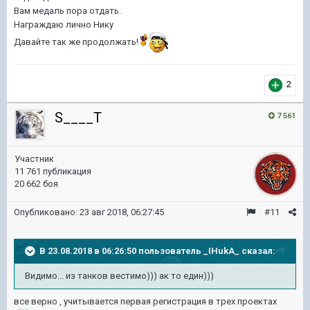
Вам медаль пора отдать.
Награждаю лично Нику
Давайте так же продолжать!
2
S____T
7 561
Участник
11 761 публикация
20 662 боя
Опубликовано:
23 авг 2018, 06:27:45
#11
В 23.08.2018 в 06:26:50 пользователь
_IHukA_
сказал:
Видимо... из танков вестимо))) ак то един)))
все верно , учитывается первая регистрация в трех проектах