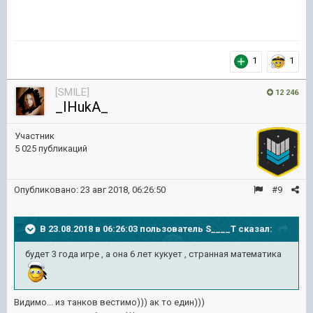
1
1
[SMILE]
12 246
_IHukA_
Участник
5 025 публикаций
Опубликовано:
23 авг 2018, 06:26:50
#9
В 23.08.2018 в 06:26:03 пользователь
S____T
сказал:
будет 3 года игре , а она 6 лет кукует , странная математика
Видимо... из танков вестимо))) ак то един)))