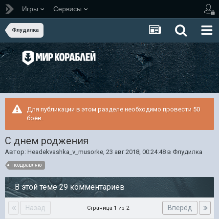
Игры
Сервисы
Флудилка
Для публикации в этом разделе необходимо провести 50
боёв.
С днем роджения
Автор:
Headekvashka_v_musorke
,
23 авг 2018, 00:24:48
в
Флудилка
поздравляю
В этой теме 29 комментариев
Назад
Вперёд
Страница 1 из 2