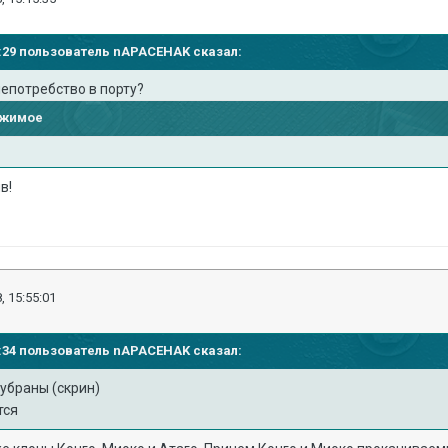
41:29 пользователь
nAPACEHAK
сказал:
 непотребство в порту?
ржимое
в!
, 15:55:01
55:34 пользователь
nAPACEHAK
сказал:
 убраны (скрин)
тся