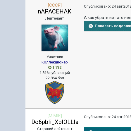
[CCCP]
Опубликовано:
24 авг 2018
nAPACEHAK
А как убрать вот это не
Лейтенант
Показать содерж
Участник
Коллекционер
1 782
1 816 публикаций
22 864 боя
[MIMIK]
Опубликовано:
24 авг 2018
Do6pbIi_XpIOLLIa
Старший лейтенант