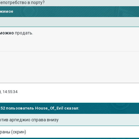
 непотребство в порту?
ржимое
можно
продать.
, 14:55:34
47:52 пользователь
House_Of_Evil
сказал:
ротив арпеджио справа внизу
браны (скрин)