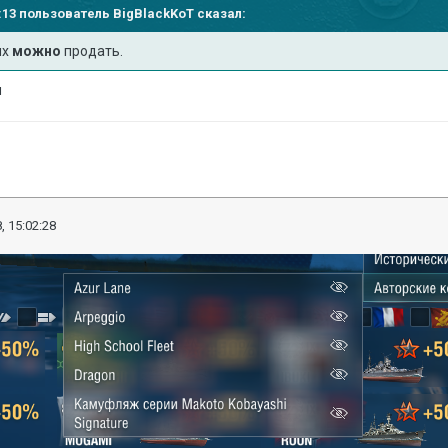
54:13 пользователь
BigBlackKoT
сказал:
их
можно
продать.
я
, 15:02:28