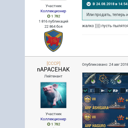
В 24.08.2018 в 14:
Участник
Коллекционер
Или продать, теперь 
1 782
1 816 публикаций
жалко )))) пусть пылятс
22 864 боя
[CCCP]
Опубликовано:
24 авг 2018
nAPACEHAK
Лейтенант
Участник
Коллекционер
1 782