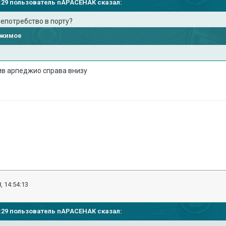
41:29 пользователь
nAPACEHAK
сказал:
 непотребство в порту?
ржимое
тив арпеджио справа внизу
, 14:54:13
41:29 пользователь
nAPACEHAK
сказал: