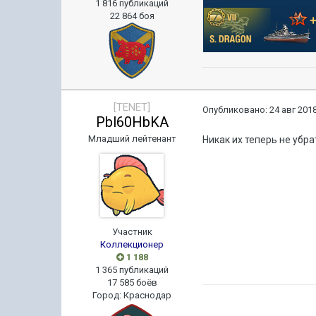
1 816 публикаций
22 864 боя
[TENET]
Опубликовано:
24 авг 2018
Pbl60HbKA
Младший лейтенант
Никак их теперь не убр
Участник
Коллекционер
1 188
1 365 публикаций
17 585 боёв
Город
:
Краснодар