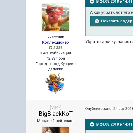
В 24.08.2018 в 14:
А как убрать вот это
Показать соде
Участник
Убрать галочку, напро
Коллекционер
2 336
3 450 публикаций
42 834 боя
Город
:
город Кунцево
далекий
[VIP7]
Опубликовано:
24 авг 2018
BigBlackKoT
Младший лейтенант
В 24.08.2018 в 14: