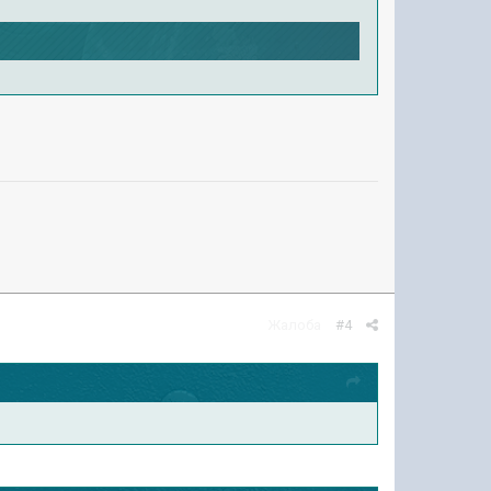
Жалоба
#4