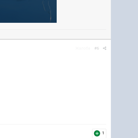
Жалоба
#6
1