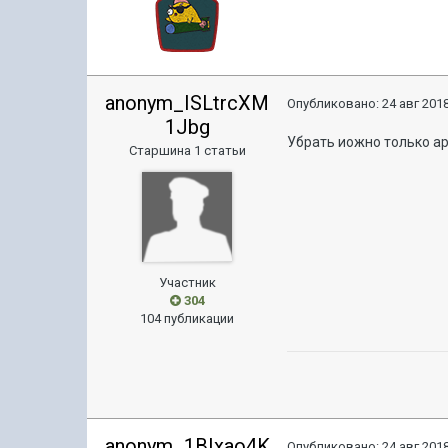
anonym_ISLtrcXM
Опубликовано:
24 авг 2018
1Jbg
Убрать иожно только ар
Старшина 1 статьи
Участник
304
104 публикации
anonym_1BIxao4K
Опубликовано:
24 авг 2018