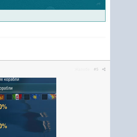
Жалоба
#5