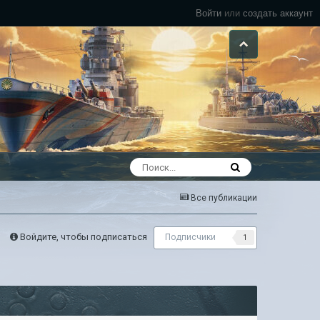
Войти
или
создать аккаунт
Все публикации
Войдите, чтобы подписаться
Подписчики
1