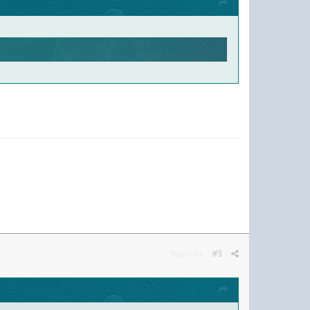
Жалоба
#3