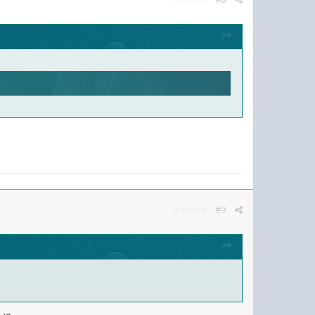
Жалоба
#9