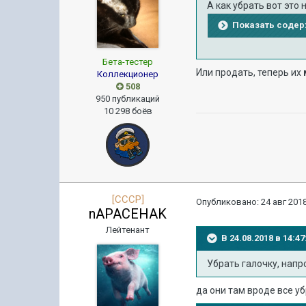
А как убрать вот это
Показать соде
Бета-тестер
Или продать, теперь их
Коллекционер
508
950 публикаций
10 298 боёв
[CCCP]
Опубликовано:
24 авг 2018
nAPACEHAK
Лейтенант
В 24.08.2018 в 14:
Убрать галочку, нап
да они там вроде все у