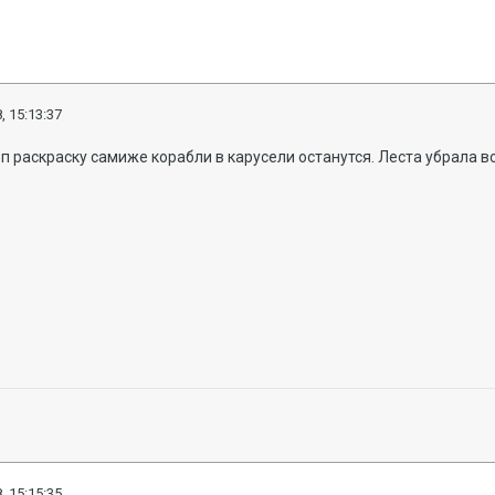
, 15:13:37
п раскраску самиже корабли в карусели останутся. Леста убрала 
, 15:15:35