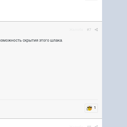
Жалоба
#7
возможность скрытия этого шлака.
1
Жалоба
#8