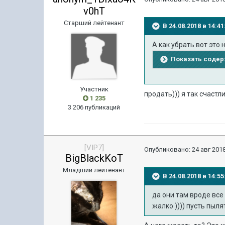
v0hT
Старший лейтенант
В 24.08.2018 в 14:
А как убрать вот это
Показать соде
Участник
продать))) я так счастли
1 235
3 206 публикаций
[VIP7]
Опубликовано:
24 авг 2018
BigBlackKoT
Младший лейтенант
В 24.08.2018 в 14:
да они там вроде все
жалко )))) пусть пыля