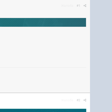
Жалоба
#1
Жалоба
#2