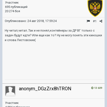
Участник
695 публикаций
20 274 боя
Опубликовано:
24 авг 2018, 17:59:24
#1
Ну читал,читал..Так и не понял,контейнеры за ДР ВГ только с
задач будут идти? Или еще как то? Ну не могу понять эти киношки
и слова Лестовские(
anonym_DGzZrx8hTRON
13 609
Участник