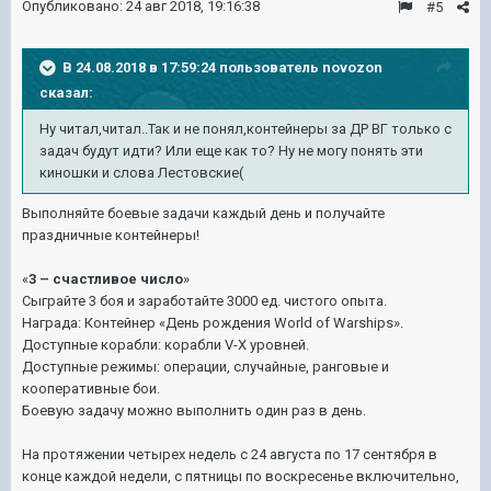
Опубликовано:
24 авг 2018, 19:16:38
#5
В 24.08.2018 в 17:59:24 пользователь
novozon
сказал:
Ну читал,читал..Так и не понял,контейнеры за ДР ВГ только с
задач будут идти? Или еще как то? Ну не могу понять эти
киношки и слова Лестовские(
Выполняйте боевые задачи каждый день и получайте
праздничные контейнеры!
«
3 – счастливое число
»
Сыграйте 3 боя и заработайте 3000 ед. чистого опыта.
Награда: Контейнер «День рождения World of Warships».
Доступные корабли: корабли V-X уровней.
Доступные режимы: операции, случайные, ранговые и
кооперативные бои.
Боевую задачу можно выполнить один раз в день.
На протяжении четырех недель с 24 августа по 17 сентября в
конце каждой недели, с пятницы по воскресенье включительно,