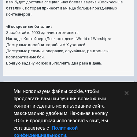
вам будет доступна специальная боевая задача «Воскресные
баталии», которая принесёт вам ещё больше праздничных
контейнеров!
«
Воскресные баталии
»
Заработайте 4000 ед. «чистого» опыта.
Награда: Контейнер «День рождения World of Warships».
Доступные корабли: корабли V-X уровней.
Доступные режимы: операции, случайные, ранговые и
кооперативные бои.
Боевую задачу можно выполнять два раза в день.
Подписчики
0
×
Мы используем файлы cookie, чтобы
предлагать вам наилучший возможный
ПЕРЕЙТИ К СПИСКУ ТЕМ
контент и сделать использование сайта
Обсуждение Мира Кораблей
максимально удобным. Нажимая кнопку
«Ок» и продолжая использовать сайт, Вы
соглашаетесь с
Политикой
конфиденциальности.
Стиль