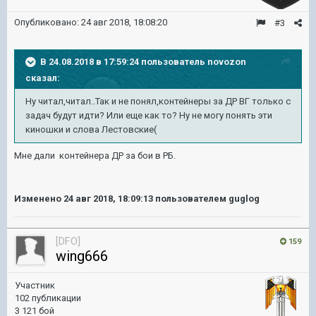
Опубликовано:
24 авг 2018, 18:08:20
#3
В 24.08.2018 в 17:59:24 пользователь
novozon
сказал:
Ну читал,читал..Так и не понял,контейнеры за ДР ВГ только с
задач будут идти? Или еще как то? Ну не могу понять эти
киношки и слова Лестовские(
Мне дали контейнера ДР за бои в РБ.
Изменено
24 авг 2018, 18:09:13
пользователем guglog
[DFO]
159
wing666
Участник
102 публикации
3 121 бой