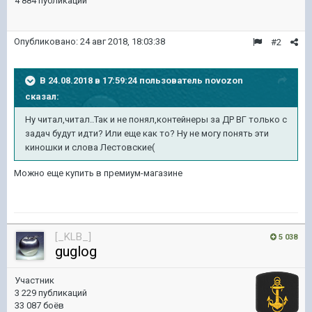
4 884 публикации
Опубликовано:
24 авг 2018, 18:03:38
#2
В 24.08.2018 в 17:59:24 пользователь
novozon
сказал:
Ну читал,читал..Так и не понял,контейнеры за ДР ВГ только с
задач будут идти? Или еще как то? Ну не могу понять эти
киношки и слова Лестовские(
Можно еще купить в премиум-магазине
[_KLB_]
5 038
guglog
Участник
3 229 публикаций
33 087 боёв