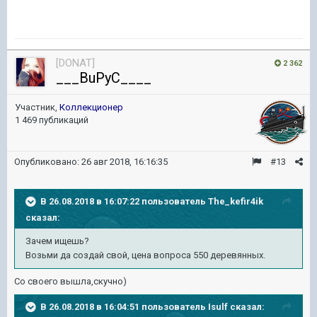
[DONAT]
2 362
___BuPyC____
Участник,
Коллекционер
1 469 публикаций
Опубликовано:
26 авг 2018, 16:16:35
#13
В 26.08.2018 в 16:07:22 пользователь
The_kefir4ik
сказал:
Зачем ищешь?
Возьми да создай свой, цена вопроса 550 деревянных.
Со своего вышла,скучно)
В 26.08.2018 в 16:04:51 пользователь
Isulf
сказал: