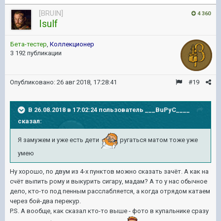
[BRUIN]
4 360
Isulf
Бета-тестер
,
Коллекционер
3 192 публикации
Опубликовано:
26 авг 2018, 17:28:41
#19
В 26.08.2018 в 17:02:24 пользователь
___BuPyC____
сказал:
Я замужем и уже есть дети
ругаться матом тоже уже
умею
Ну хорошо, по двум из 4-х пунктов можно сказать зачёт. А как на
счёт выпить рому и выкурить сигару, мадам? А то у нас обычное
дело, кто-то под пенным расслабляется, а когда отрядом катаем
через бой-два перекур.
P.S. А вообще, как сказал кто-то выше - фото в купальнике сразу