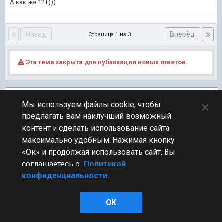
А как же 12+)))
Назад
Вперёд
Страница 1 из 3
Эта тема закрыта для публикации новых ответов.
Подписчики
1
×
Мы используем файлы cookie, чтобы
предлагать вам наилучший возможный
ПЕРЕЙТИ К СПИСКУ ТЕМ
контент и сделать использование сайта
Клановый
максимально удобным. Нажимая кнопку
«Ок» и продолжая использовать сайт, Вы
соглашаетесь с
Политикой
конфиденциальности.
Стиль
OK
Powered by Invision Community