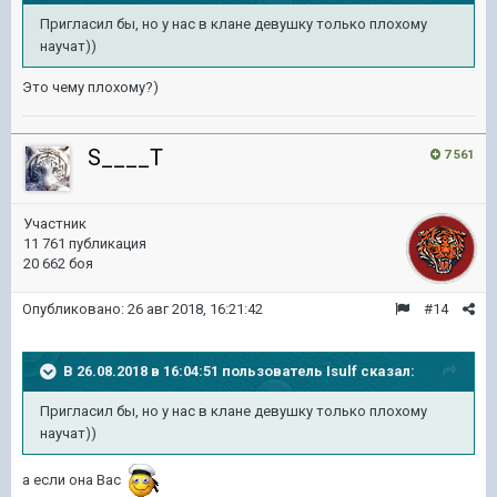
Пригласил бы, но у нас в клане девушку только плохому
научат))
Это чему плохому?)
S____T
7 561
Участник
11 761 публикация
20 662 боя
Опубликовано:
26 авг 2018, 16:21:42
#14
В 26.08.2018 в 16:04:51 пользователь
Isulf
сказал:
Пригласил бы, но у нас в клане девушку только плохому
научат))
а если она Вас