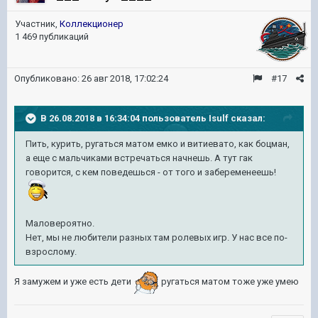
Участник,
Коллекционер
1 469 публикаций
Опубликовано:
26 авг 2018, 17:02:24
#17
В 26.08.2018 в 16:34:04 пользователь
Isulf
сказал:
Пить, курить, ругаться матом емко и витиевато, как боцман,
а еще с мальчиками встречаться начнешь. А тут гак
говорится, с кем поведешься - от того и забеременеешь!
Маловероятно.
Нет, мы не любители разных там ролевых игр. У нас все по-
взрослому.
Я замужем и уже есть дети
ругаться матом тоже уже умею