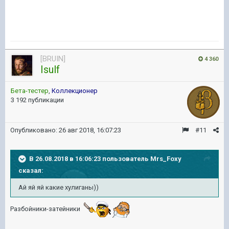
[BRUIN]
4 360
Isulf
Бета-тестер
,
Коллекционер
3 192 публикации
Опубликовано:
26 авг 2018, 16:07:23
#11
В 26.08.2018 в 16:06:23 пользователь
Mrs_Foxy
сказал:
Ай яй яй какие хулиганы))
Разбойники-затейники