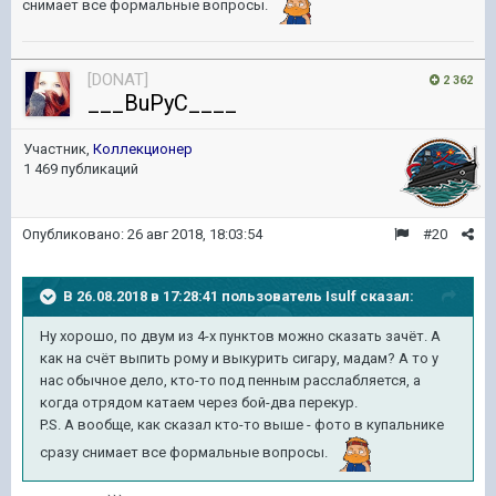
снимает все формальные вопросы.
[DONAT]
2 362
___BuPyC____
Участник,
Коллекционер
1 469 публикаций
Опубликовано:
26 авг 2018, 18:03:54
#20
В 26.08.2018 в 17:28:41 пользователь
Isulf
сказал:
Ну хорошо, по двум из 4-х пунктов можно сказать зачёт. А
как на счёт выпить рому и выкурить сигару, мадам? А то у
нас обычное дело, кто-то под пенным расслабляется, а
когда отрядом катаем через бой-два перекур.
P.S. А вообще, как сказал кто-то выше - фото в купальнике
сразу снимает все формальные вопросы.