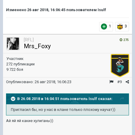
Изменено
26 авг 2018, 16:06:45
пользователем Isulf
1
3
[RFL]
275
Mrs_Foxy
Участник
272 публикации
9 722 боя
Опубликовано:
26 авг 2018, 16:06:23
#9
В 26.08.2018 в 16:04:51 пользователь
Isulf
сказал:
Пригласил бы, но у нас в клане только плохому научат))
Ай яй яй какие хулиганы))