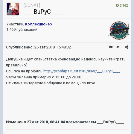
[DONAT]
2 362
___BuPyC____
Участник,
Коллекционер
1 469 публикаций
Опубликовано:
26 авг 2018, 15:48:32
#1
Девушка ищет клан ,статка хреновая,но надеюсь научите играть
правильно)
Ссылка на профиль
http://proships.ru/stat/ru/user/___BuPyC____
Часы онлайна примерно с 12 .00 до 20.00
От клана :интересное общение и помощь по игре
Изменено
27 авг 2018, 08:41:04
пользователем ___BuPyC____