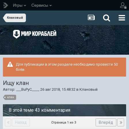
Игры
Сервисы
Клановый
Для публикации в этом разделе необходимо провести 50
боёв.
Ищу клан
Автор:
___BuPyC____
,
26 авг 2018, 15:48:32
в
Клановый
клан
В этой теме 43 комментария
Назад
Вперёд
Страница 1 из 3