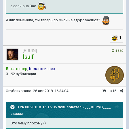
а если она Вас
Я ник поменяла, ты теперь со мной не здороваешся?
1
[BRUIN]
4 360
Isulf
Бета-тестер
,
Коллекционер
3 192 публикации
Опубликовано:
26 авг 2018, 16:34:04
#16
В 26.08.2018 в 16:16:35 пользователь
___BuPyC____
сказал:
Это чему плохому?)