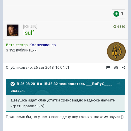
1
[BRUIN]
4 360
Isulf
Бета-тестер
,
Коллекционер
3 192 публикации
Опубликовано:
26 авг 2018, 16:04:51
#8
В 26.08.2018 в 15:48:32 пользователь
___BuPyC____
сказал:
Девушка ищет клан ,статка хреновая,но надеюсь научите
играть правильно)
Пригласил бы, но у нас в клане девушку только плохому научат))