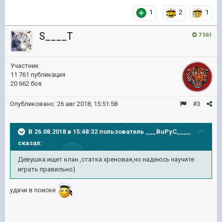
1
2
1
S____T
7 561
Участник
11 761 публикация
20 662 боя
Опубликовано:
26 авг 2018, 15:51:58
#3
В 26.08.2018 в 15:48:32 пользователь
___BuPyC____
сказал:
Девушка ищет клан ,статка хреновая,но надеюсь научите
играть правильно)
удачи в поиске