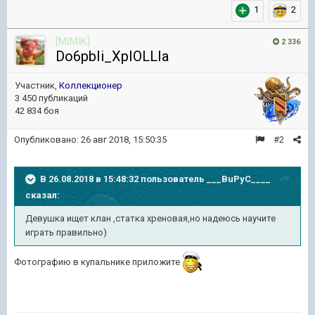
1
2
[MIMIK]
2 336
Do6pbIi_XpIOLLIa
Участник,
Коллекционер
3 450 публикаций
42 834 боя
Опубликовано:
26 авг 2018, 15:50:35
#2
В 26.08.2018 в 15:48:32 пользователь
___BuPyC____
сказал:
Девушка ищет клан ,статка хреновая,но надеюсь научите
играть правильно)
Фотографию в купальнике приложите