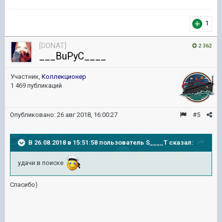
1
[DONAT]
2 362
___BuPyC____
Участник,
Коллекционер
1 469 публикаций
Опубликовано:
26 авг 2018, 16:00:27
#5
В 26.08.2018 в 15:51:58 пользователь
S____T
сказал:
удачи в поиске
Спасибо)