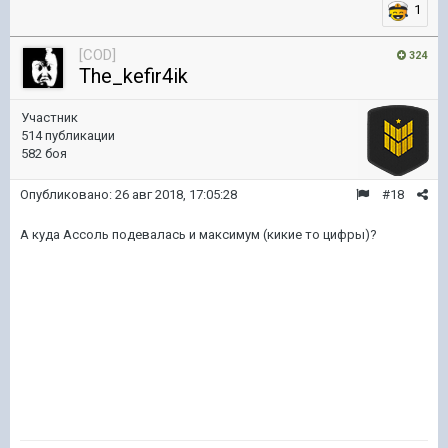
1
[COD]
324
The_kefir4ik
Участник
514 публикации
582 боя
Опубликовано:
26 авг 2018, 17:05:28
#18
А куда Ассоль подевалась и максимум (кикие то цифры)?