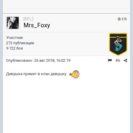
[RFL]
275
Mrs_Foxy
Участник
272 публикации
9 722 боя
Опубликовано:
26 авг 2018, 16:02:19
#6
Девушка примет в клан девушку.