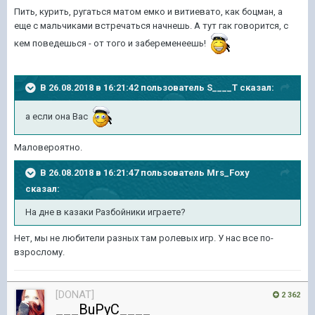
Пить, курить, ругаться матом емко и витиевато, как боцман, а
еще с мальчиками встречаться начнешь. А тут гак говорится, с
кем поведешься - от того и забеременеешь!
В 26.08.2018 в 16:21:42 пользователь
S____T
сказал:
а если она Вас
Маловероятно.
В 26.08.2018 в 16:21:47 пользователь
Mrs_Foxy
сказал:
На дне в казаки Разбойники играете?
Нет, мы не любители разных там ролевых игр. У нас все по-
взрослому.
[DONAT]
2 362
___BuPyC____