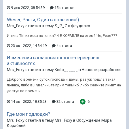
9 дек 2022, 08:54:39
15 ответов
Weser, Ранги, Один в поле воин!)
Mrs_Foxy ответил в тему S_P_Z в
Флудилка
И типа ТЫ их всех потопил? 4-Е КОРАБЛЯ на этом? Че, Реал???
23 окт 2022, 14:34:19
4 ответа
Изменения в клановых кросс-серверных
активностях.
Mrs_Foxy ответил в тему Kirito______ в
Новости разработки
Доброго времени суток господа и дамы. раз уж пошла такая
пьянка, либо вы увеличьте прйм тайм кб, либо снимите лимит на
доступ по времени.
14 окт 2022, 18:35:23
32 ответа
6
Где мои подлодки?
Mrs_Foxy ответил в тему Mrs_Foxy в
Обсуждение Мира
Кораблей