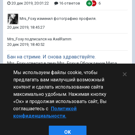
20 дек 2019, 20:01:22
16 ответов
6
Mrs_Foxy
изменил фотографию профиля.
20 дек 2019, 18:45:27
Mrs_Foxy
подписался на
AxelRamm
20 дек 2019, 18:40:52
Бан на стриме. И снова здравствуйте.
Mrs_Foxy ответил в тему Mrs_Foxy в
Обсуждение Мира
Кораблей
×
Мы используем файлы cookie, чтобы
Спс)) напишу.
предлагать вам наилучший возможный
контент и сделать использование сайта
20 дек 2019, 18:33:32
16 ответов
7
максимально удобным. Нажимая кнопку
«Ок» и продолжая использовать сайт, Вы
соглашаетесь с
Политикой
конфиденциальности.
Стиль
OK