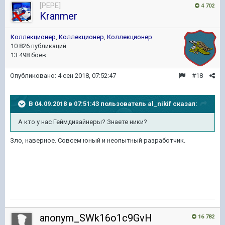
[PEPE]
4 702
Kranmer
Коллекционер
,
Коллекционер
,
Коллекционер
10 826 публикаций
13 498 боёв
Опубликовано:
4 сен 2018, 07:52:47
#18
В 04.09.2018 в 07:51:43 пользователь
al_nikif
сказал:
А кто у нас Геймдизайнеры? Знаете ники?
Зло, наверное. Совсем юный и неопытный разработчик.
anonym_SWk16o1c9GvH
16 782