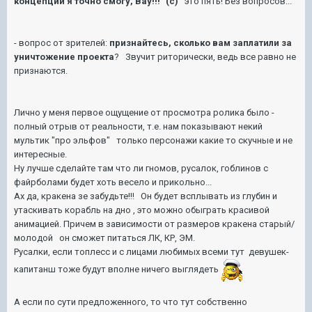
концепции я точно смогу, Вау!!!" (с)
это пять! Без вопросов...
- вопрос от зрителей:
признайтесь, сколько вам заплатили за
уничтожение проекта
? Звучит риторически, ведь все равно не
признаются.
Лично у меня первое ощущение от просмотра ролика было -
полный отрыв от реальности, т.е. нам показывают некий
мультик "про эльфов" только персонажи какие то скучные и не
интересные.
Ну лучше сделайте там что ли гномов, русалок, гоблинов с
файрболами будет хоть весело и прикольно...
Ах да, кракена зе забудьте!!! Он будет всплывать из глубин и
утаскивать корабль на дно , это можно обыграть красивой
анимацией. Причем в зависимости от размеров кракена старый/
молодой он сможет питаться ЛК, КР, ЭМ.
Русалки, если топлесс и с лицами любимых всеми тут девушек-
капитанш тоже будут вполне ничего выглядеть
А если по сути предложенного, то что тут собственно