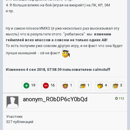
4. Я больше влияю на бой (играя на винрейт) на ЛК, КР, ЭМ
и пр.
Ну и самое плохое ИМХО (я уже несколько раз высказывал эту
мысль) что в результате этого "ребаланса" мы
изменим
геймплей всех классов а совсем не только одних АВ
!
То есть получим уже совсем другую игру, и не факт что она будет
лучше нынешней - ой не факт!
Изменено
4 сен 2018, 07:58:39
пользователем calmstuff
19
16
1
1
4
3
anonym_RObDP6cY0bQd
112
Участник
327 публикаций