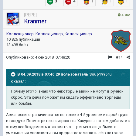
3
4
1
1
1
[PEPE]
4 702
Kranmer
Коллекционер
,
Коллекционер
,
Коллекционер
10 826 публикаций
13 498 боёв
Опубликовано:
4 сен 2018, 07:48:20
#14
В 04.09.2018 в 07:46:29 пользователь
Soup1995ru
сказал:
Почему это? Я знаю что некоторые авики не могут в ручной
сброс. Эта фича поможет им кидать эффективно торпеды
или бомбы.
Авианосцы ограничиваются не только 4-5 уровнем и парой групп
в воздухе. Посмотрите как играют на Хакурю, а потом добавьте к
этому необходимость атаковать от третьего лица. Вместо
уменьшения сложности, вы предлагаете загнать её в потолок.