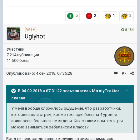
5
2
1
2
[WTF]
8 154
Uglyhot
Участник
7 214 публикации
11 506 боёв
Опубликовано:
4 сен 2018, 07:35:28
#7
В 04.09.2018 в 07:31:22 пользователь
MirniyTraktor
сказал:
У меня вообще сложилось ощущение, что разработчики,
которые вели стрим, кроме тех пары боев на 4 уровне
авианосцы больше и не видели. Как с таким опытом игры
можно заниматься ребалансом класса?
Вряд ли непосредственно ведущие стрима занимались