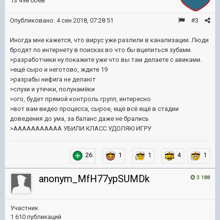
13 498 боёв
Опубликовано:
4 сен 2018, 07:28:51
#3
Иногда мне кажется, что вирус уже разлили в канализации. Люди
бродят по интернету в поисках во что бы вцепиться зубами.
>разработчики ну покажите уже что вы там делаете с авиками.
>ещё сыро и неготово, ждите 19
>разрабы нифига не делают
>слухи и утечки, полунамёки
>ого, будет прямой контроль групп, интересно
>вот вам видео процесса, сырое, ещё всё ещё в стадии
доведения до ума, за баланс даже не брались
>ААААААААААА УБИЛИ КЛАСС УДОЛЯЮ ИГРУ
26
1
1
4
1
anonym_MfH77ypSUMDk
3 188
Участник
1 610 публикаций