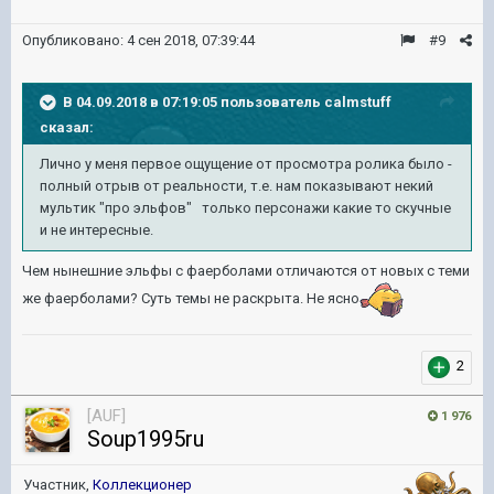
Опубликовано:
4 сен 2018, 07:39:44
#9
В 04.09.2018 в 07:19:05 пользователь
calmstuff
сказал:
Лично у меня первое ощущение от просмотра ролика было -
полный отрыв от реальности, т.е. нам показывают некий
мультик "про эльфов" только персонажи какие то скучные
и не интересные.
Чем нынешние эльфы с фаерболами отличаются от новых с теми
же фаерболами? Суть темы не раскрыта. Не ясно
2
[AUF]
1 976
Soup1995ru
Участник,
Коллекционер