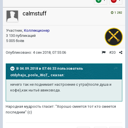
calmstuff
1 282
Участник,
Коллекционер
3 130 публикаций
5 005 боёв
Опубликовано:
4 сен 2018, 07:55:06
#20
В 04.09.2018 в 07:46:33 пользователь
otdyhaju_posle_WoT_
сказал:
ничего так не поднимает настроение с утра(после душа и
кофе),как нытьё авиковода.
Народная мудрость гласит: "Хорошо смеется тот кто смеется
последним" (с)