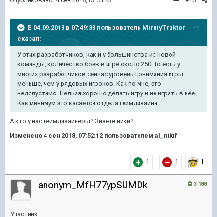
Опубликовано:
4 сен 2018, 07:51:43
#16
В 04.09.2018 в 07:49:33 пользователь
MirniyTraktor
сказал:
У этих разработчиков, как и у большинства из новой
команды, количество боев в игре около 250. То есть у
многих разработчиков сейчас уровень понимания игры
меньше, чем у рядовых игроков. Как по мне, это
недопустимо. Нельзя хорошо делать игру и не играть в нее.
Как минимум это касается отдела геймдизайна.
А кто у нас геймдизайнеры? Знаете ники?
Изменено
4 сен 2018, 07:52:12
пользователем al_nikif
1
1
1
anonym_MfH77ypSUMDk
3 188
Участник