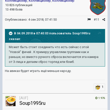
Коллекционер
,
Коллекционер
,
Коллекционер
10 826 публикаций
13 498 боёв
Опубликовано:
4 сен 2018, 07:41:50
#11
В 04.09.2018 в 07:40:03 пользователь
Soup1995ru
сказал:
Может быть стоит соединить что есть сейчас с этой
"Новой" фичей . К примеру управляем группами как и
раньше, но вместо ручного сброса включается эта камера
от 3-лица и делаем сброс торпед или бомб.
На авиках будет играть ещё меньше народу.
1
[AUF]
1 976
Soup1995ru