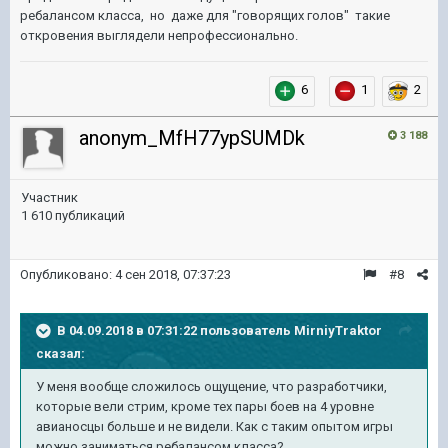
ребалансом класса, но даже для "говорящих голов" такие
откровения выглядели непрофессионально.
6
1
2
anonym_MfH77ypSUMDk
3 188
Участник
1 610 публикаций
Опубликовано:
4 сен 2018, 07:37:23
#8
В 04.09.2018 в 07:31:22 пользователь
MirniyTraktor
сказал:
У меня вообще сложилось ощущение, что разработчики,
которые вели стрим, кроме тех пары боев на 4 уровне
авианосцы больше и не видели. Как с таким опытом игры
можно заниматься ребалансом класса?