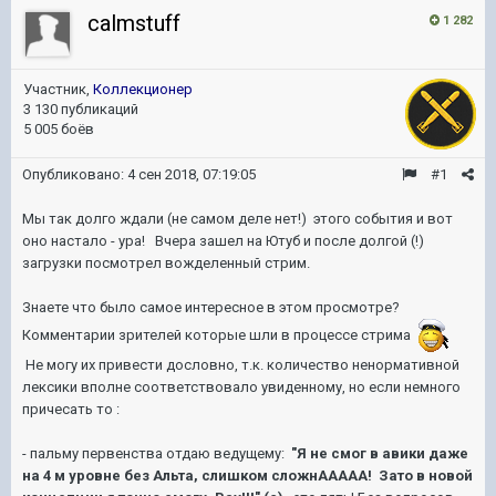
calmstuff
1 282
Участник,
Коллекционер
3 130 публикаций
5 005 боёв
Опубликовано:
4 сен 2018, 07:19:05
#1
Мы так долго ждали (не самом деле нет!) этого события и вот
оно настало - ура! Вчера зашел на Ютуб и после долгой (!)
загрузки посмотрел вожделенный стрим.
Знаете что было самое интересное в этом просмотре?
Комментарии зрителей которые шли в процессе стрима
Не могу их привести дословно, т.к. количество ненормативной
лексики вполне соответствовало увиденному, но если немного
причесать то :
- пальму первенства отдаю ведущему:
"Я не смог в авики даже
на 4 м уровне без Альта, слишком сложнААААА! Зато в новой