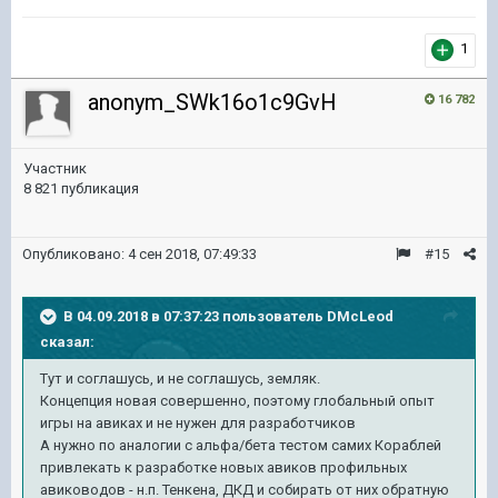
1
anonym_SWk16o1c9GvH
16 782
Участник
8 821 публикация
Опубликовано:
4 сен 2018, 07:49:33
#15
В 04.09.2018 в 07:37:23 пользователь
DMcLeod
сказал:
Тут и соглашусь, и не соглашусь, земляк.
Концепция новая совершенно, поэтому глобальный опыт
игры на авиках и не нужен для разработчиков
А нужно по аналогии с альфа/бета тестом самих Кораблей
привлекать к разработке новых авиков профильных
авиководов - н.п. Тенкена, ДКД и собирать от них обратную