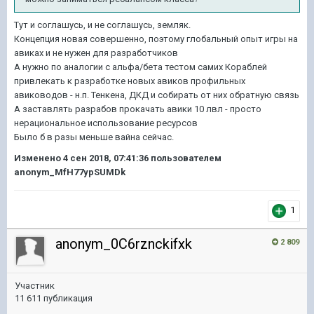
Тут и соглашусь, и не соглашусь, земляк.
Концепция новая совершенно, поэтому глобальный опыт игры на
авиках и не нужен для разработчиков
А нужно по аналогии с альфа/бета тестом самих Кораблей
привлекать к разработке новых авиков профильных
авиководов - н.п. Тенкена, ДКД и собирать от них обратную связь
А заставлять разрабов прокачать авики 10 лвл - просто
нерациональное использование ресурсов
Было б в разы меньше вайна сейчас.
Изменено
4 сен 2018, 07:41:36
пользователем
anonym_MfH77ypSUMDk
1
anonym_0C6rznckifxk
2 809
Участник
11 611 публикация