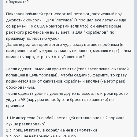
обсуждать?
Показали геймплей третьесортной леталки , заточенный под
джойстик консоли. Для "летунов" (я прошел все леталки еще
со времен F19 с CGA мониторами если что) он ничего кроме
рвотного рефлекса не вызывает, а для "корабелов" по
прежнему полностью чужой.
Далее перед авторами этого чуда сразу встанет проблема (я
намеренно не обсуждаю тут массу ньюансов, механик и пр.) : чем
заманить народ играть в это убожество?!
- если сделать высокий урон от атак (типа затопление с каждой
попавшей в цель торпеды) , чтобы садились фармить то сразу
поднимется вой от капитанов кораблей и вполне (на этот раз!)
обоснованный.
- если сделать урон на уровне других классов, то игроки просто
уйдут с АВ (пару раз попробуют и бросят это занятие) по
причинам:
1. Не интересно (в любой настоящей леталке оно на 2 порядка
лучше реализовано).
2. Я пришел играть в корабли а не в самолетики
3. Я больше нафармлю на ЛК, КР и пр.