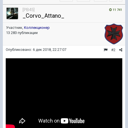
[PB45]
11 741
_Corvo_Attano_
Участник,
Коллекционер
13 283 публикации
Опубликовано:
6 дек 2018, 22:27:07
#2