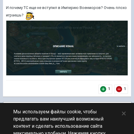
И почему ТС еще не вступил в Империю Военморов? Очень плохо
играешь?
1
1
Подписчики
1
×
Мы используем файлы cookie, чтобы
предлагать вам наилучший возможный
ПЕРЕЙТИ К СПИСКУ ТЕМ
контент и сделать использование сайта
Флудилка
максимально удобным. Нажимая кнопку