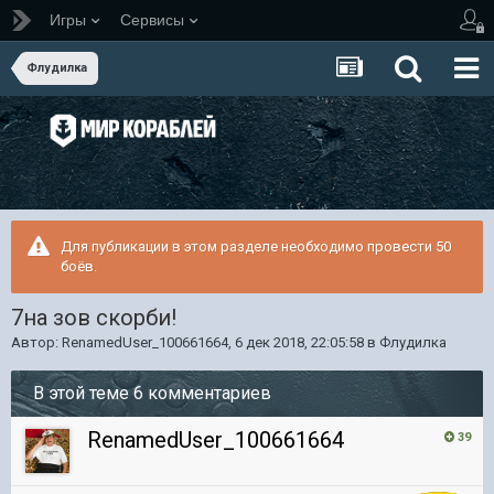
Игры
Сервисы
Флудилка
Для публикации в этом разделе необходимо провести 50
боёв.
7на зов скорби!
Автор:
RenamedUser_100661664
,
6 дек 2018, 22:05:58
в
Флудилка
В этой теме 6 комментариев
RenamedUser_100661664
39