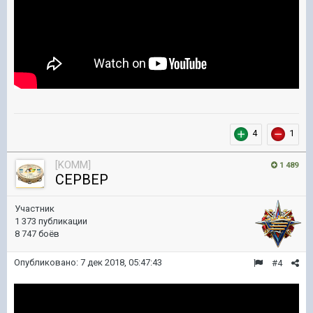
4
1
[KOMM]
1 489
CEPBEP
Участник
1 373 публикации
8 747 боёв
Опубликовано:
7 дек 2018, 05:47:43
#4