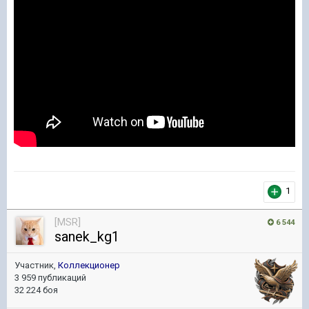
1
[MSR]
6 544
sanek_kg1
Участник,
Коллекционер
3 959 публикаций
32 224 боя