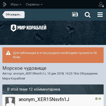
Игры
Сервисы
Обсуждение Мира Кораблей
Для публикации в этом разделе необходимо провести 50
боёв.
Морское чудовище
Автор:
anonym_XER15Nsvfn1J
,
10 дек 2018, 14:23:18
в
Обсуждение
Мира Кораблей
В этой теме 12 комментариев
anonym_XER15Nsvfn1J
43