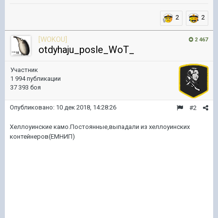
2
2
[WOKOU]
2 467
otdyhaju_posle_WoT_
Участник
1 994 публикации
37 393 боя
Опубликовано:
10 дек 2018, 14:28:26
#2
Хеллоуинские камо.Постоянные,выпадали из хеллоуинских
контейнеров(ЕМНИП)