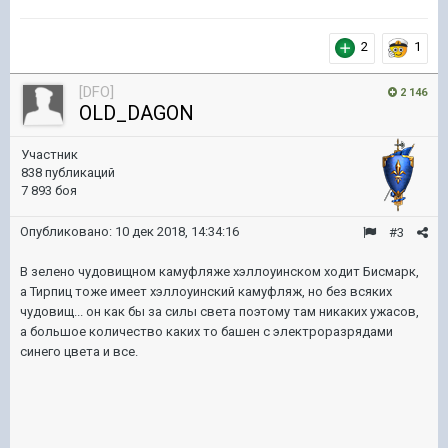
2
1
[DFO]
2 146
OLD_DAGON
Участник
838 публикаций
7 893 боя
Опубликовано:
10 дек 2018, 14:34:16
#3
В зелено чудовищном камуфляже хэллоуинском ходит Бисмарк,
а Тирпиц тоже имеет хэллоуинский камуфляж, но без всяких
чудовищ... он как бы за силы света поэтому там никаких ужасов,
а большое количество каких то башен с электроразрядами
синего цвета и все.