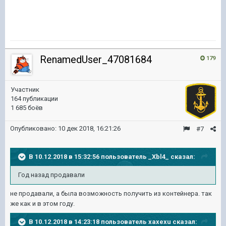
RenamedUser_47081684
179
Участник
164 публикации
1 685 боёв
Опубликовано:
10 дек 2018, 16:21:26
#7
В 10.12.2018 в 15:32:56 пользователь
_Xbl4_
сказал:
Год назад продавали
не продавали, а была возможность получить из контейнера. так
же как и в этом году.
В 10.12.2018 в 14:23:18 пользователь
xaxexu
сказал: