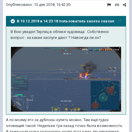
Опубликовано:
10 дек 2018, 16:42:30
#8
В 10.12.2018 в 14:23:18 пользователь
xaxexu
сказал:
В бою увидел Тирпиц в облике чудовища . Собственно
вопрос : за какие заслуги дают ? Навсегда ли он?
А по-моему это за дублоны купить можно. Там ещё гудок
зловещий такой. Недельки три назад точно была возможность.
Я даже ради гудка задонатить хотел этот камо. Но передумал.