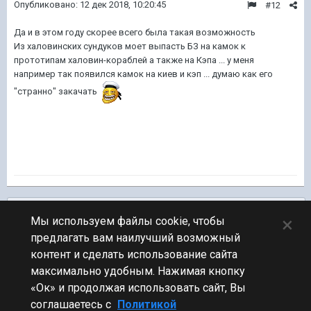
Опубликовано:
12 дек 2018, 10:20:45
#12
Да и в этом году скорее всего была такая возможность
Из халовинских сундуков моет выпасть БЗ на камок к
прототипам халовин-кораблей а также на Кэпа ... у меня
например так появился камок на киев и кэп ... думаю как его
"странно" закачать
Подписчики
0
×
Мы используем файлы cookie, чтобы
предлагать вам наилучший возможный
ПЕРЕЙТИ К СПИСКУ ТЕМ
контент и сделать использование сайта
Обсуждение Мира Кораблей
максимально удобным. Нажимая кнопку
«Ок» и продолжая использовать сайт, Вы
соглашаетесь с
Политикой