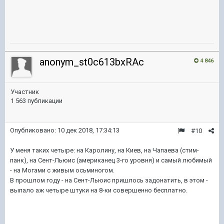
anonym_st0c613bxRAc
4 846
Участник
1 563 публикации
Опубликовано:
10 дек 2018, 17:34:13
#10
У меня таких четыре: на Каролину, на Киев, на Чапаева (стим-
панк), на Сент-Льюис (американец 3-го уровня) и самый любимый
- на Могами с живым осьминогом.
В прошлом году - на Сент-Льюис пришлось задонатить, в этом -
выпало аж четыре штуки на 8-ки совершенно бесплатно.