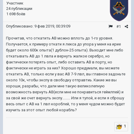
Участник
24 публикации
1 698 боёв
Опубликовано:
9 фев 2019, 00:39:09
#1
Прочитав, что откатить АВ можно вплоть до 1-го уровня.
Получается, к примеру откати я лекса до упора у меня на ирие
будет около 600к опыта(1 дублон-25 опыта). Выходит мне либо
откатывать АВ до 1 лвла и вернуть жалкое серебро, но
фактически потерять опыт, либо оставить АВ в порту, но
фактически не играть за них? Хорошо придумали, вы можете
откатить АВ, только если у вас АВ 7-9 лвл, вы главное задоньте
около 10к, чтобы экспу в свободку отправтиь. Какие же вы
хороши, разрабы, что дали мне такую великолепную
возможность вернуть АВ(если мне не понравиться геймлпей) и
за свой же счет вернуть экспу......... Или я тупой, и если я сброшу
весь опыт с АВ на 1 лвл короблей, то у меня чудом можно будет
изучить за этот опыт любой корабль?
1