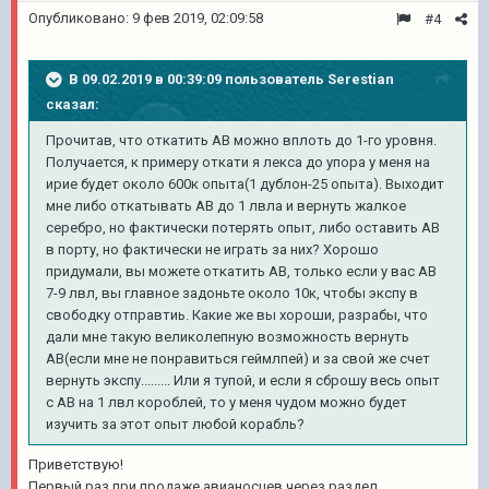
Опубликовано:
9 фев 2019, 02:09:58
#4
В 09.02.2019 в 00:39:09 пользователь
Serestian
сказал:
Прочитав, что откатить АВ можно вплоть до 1-го уровня.
Получается, к примеру откати я лекса до упора у меня на
ирие будет около 600к опыта(1 дублон-25 опыта). Выходит
мне либо откатывать АВ до 1 лвла и вернуть жалкое
серебро, но фактически потерять опыт, либо оставить АВ
в порту, но фактически не играть за них? Хорошо
придумали, вы можете откатить АВ, только если у вас АВ
7-9 лвл, вы главное задоньте около 10к, чтобы экспу в
свободку отправтиь. Какие же вы хороши, разрабы, что
дали мне такую великолепную возможность вернуть
АВ(если мне не понравиться геймлпей) и за свой же счет
вернуть экспу......... Или я тупой, и если я сброшу весь опыт
с АВ на 1 лвл короблей, то у меня чудом можно будет
изучить за этот опыт любой корабль?
Приветствую!
Первый раз при продаже авианосцев через раздел