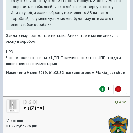
такую великолепную возможность вернуть АВ(если мне не
понравиться геймлпей) и за свой же счет вернуть экспу.........
Или я тупой, и если я сброшу весь опыт с АВ на 1 лвл
короблей, то у меня чудом можно будет изучить за этот
опыт любой корабль?
Зайди в имущество, там вкладка Авики, там и меняй авики на
экспу и серебро.
UPD
Чёт не нравится, пиши в ЦПП. Получишь ответ от ЦПП, тогда и
пиши гневные комментарии.
Изменено
9 фев 2019, 01:03:32
пользователем Plakia_Lexshue
1
1
[D-2-D]
4 071
suiZidal
Участник
3 877 публикаций