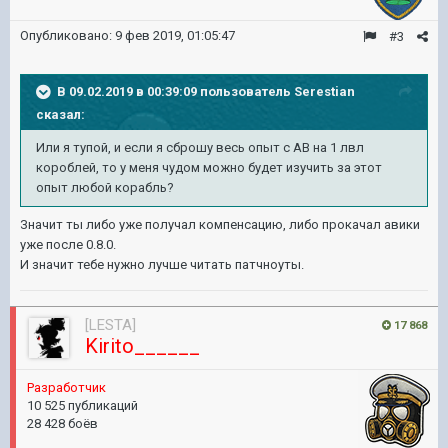
Опубликовано:
9 фев 2019, 01:05:47
#3
В 09.02.2019 в 00:39:09 пользователь
Serestian
сказал:
Или я тупой, и если я сброшу весь опыт с АВ
на
1
лвл
короблей, то у меня чудом можно будет изучить
за этот
опыт любой корабль?
Значит ты либо уже получал компенсацию, либо прокачал авики
уже после 0.8.0.
И значит тебе нужно лучше читать патчноуты.
[LESTA]
17 868
Kirito______
Разработчик
10 525 публикаций
28 428 боёв