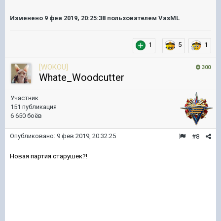
Изменено
9 фев 2019, 20:25:38
пользователем VasML
1
5
1
[WOKOU]
300
Whate_Woodcutter
Участник
151 публикация
6 650 боёв
Опубликовано:
9 фев 2019, 20:32:25
#8
Новая партия старушек?!