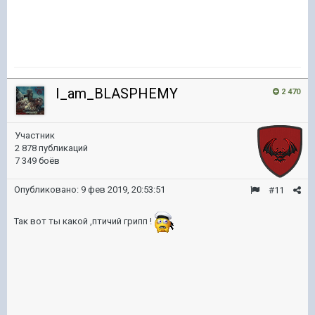
I_am_BLASPHEMY
2 470
Участник
2 878 публикаций
7 349 боёв
Опубликовано:
9 фев 2019, 20:53:51
#11
Так вот ты какой ,птичий грипп !