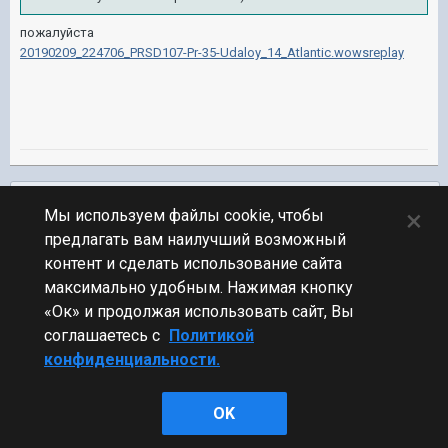
пожалуйста
20190209_224706_PRSD107-Pr-35-Udaloy_14_Atlantic.wowsreplay
Подписчики
0
×
Мы используем файлы cookie, чтобы
предлагать вам наилучший возможный
ПЕРЕЙТИ К СПИСКУ ТЕМ
контент и сделать использование сайта
Обсуждение Мира Кораблей
максимально удобным. Нажимая кнопку
«Ок» и продолжая использовать сайт, Вы
соглашаетесь с
Политикой
конфиденциальности.
Стиль
OK
Powered by Invision Community