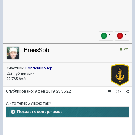
1
1
BraasSpb
721
Участник,
Коллекционер
523 публикации
22 765 боёв
Опубликовано:
9 фев 2019, 23:35:22
#14
А что теперь у всех так?
Показать содержимое