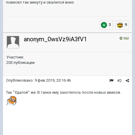
повисел так минуту и свалился вниз
3
9
anonym_0wsVz9iA3fV1
362
Участник
203 публикации
Опубликовано:
9 фев 2019, 20:16:46
#2
Так "Удалой" же. В танки ему захотелось после новых авиков.