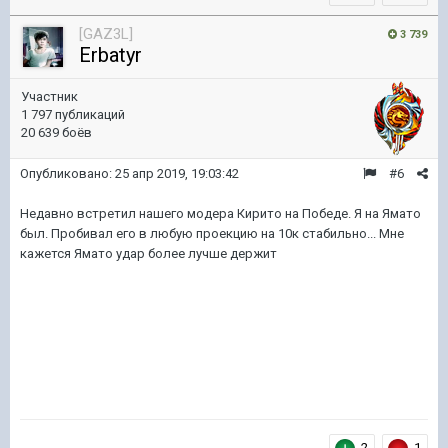
[GAZ3L]
3 739
Erbatyr
Участник
1 797 публикаций
20 639 боёв
Опубликовано:
25 апр 2019, 19:03:42
#6
Недавно встретил нашего модера Кирито на Победе. Я на Ямато
был. Пробивал его в любую проекцию на 10к стабильно... Мне
кажется Ямато удар более лучше держит
2
1