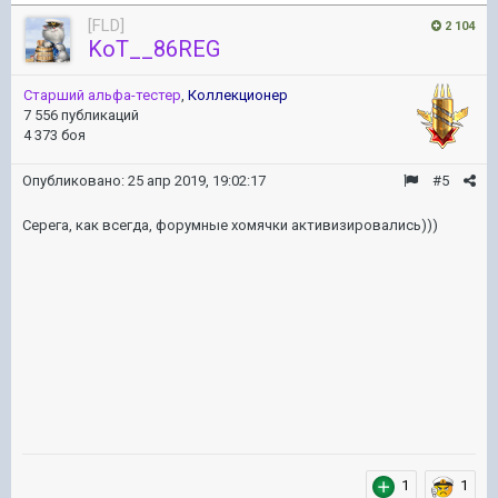
[FLD]
2 104
KoT__86REG
Старший альфа-тестер
,
Коллекционер
7 556 публикаций
4 373 боя
Опубликовано:
25 апр 2019, 19:02:17
#5
Серега, как всегда, форумные хомячки активизировались)))
1
1