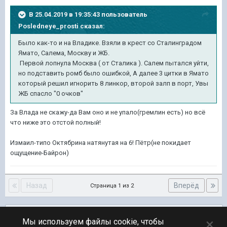
В 25.04.2019 в 19:35:43 пользователь
Posledneye_prosti
сказал:
Было как-то и на Владике. Взяли в крест со Сталинградом
Ямато, Салема, Москву и ЖБ.
Первой лопнула Москва ( от Сталика ). Салем пытался уйти,
но подставить ромб было ошибкой, А далее 3 цитки в Ямато
который решил игнорить 8 линкор, второй залп в порт, Увы
ЖБ спасло "0 очков"
За Влада не скажу-да Вам оно и не упало(гремлин есть) но всё
что ниже это отстой полный!
Измаил-типо Октябрина натянутая на 6! Пётр(не покидает
ощущение-Байрон)
Назад
Вперёд
Страница 1 из 2
Подписчики
0
×
Мы используем файлы cookie, чтобы