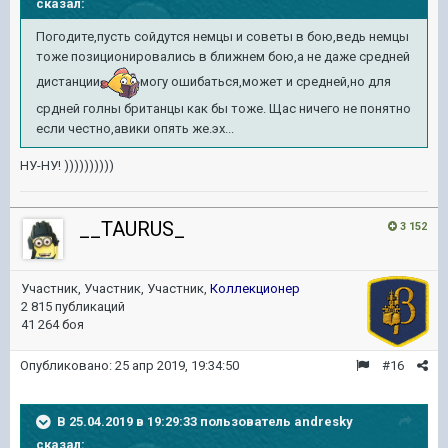
сказал:
Погодите,пусть сойдутся немцы и советы в бою,ведь немцы
тоже позиционировались в ближнем бою,а не даже средней
дистанции
могу ошибаться,может и средней,но для
срдней голны британцы как бы тоже. Щас ничего не понятно
если честно,авики опять же.эх...
НУ-НУ! ))))))))))
__TAURUS_
3 152
Участник, Участник, Участник,
Коллекционер
2 815 публикаций
41 264 боя
Опубликовано:
25 апр 2019, 19:34:50
#16
В 25.04.2019 в 19:29:33 пользователь
andresky
сказал: