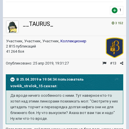
1
__TAURUS_
3 152
Участник, Участник, Участник,
Коллекционер
2 815 публикаций
41 264 боя
Опубликовано:
25 апр 2019, 19:31:27
#13
В 25.04.2019 в 19:04:34 пользователь
vov4ik_strelok_15
сказал:
Да вроде ничего особенного с ними. Тут наверное кто-то
хотел над этими линкорами похихикать мол: "Смотрите у них
цитадель торчит и перезарядка долгая нифига они не для
ближнего боя. Ну что выкусили? Ахаха вот вам так и надо"
Ну или что-то вроде.