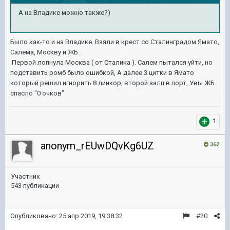
А на Владике можно также?)
Было как-то и на Владике. Взяли в крест со Сталинградом Ямато,
Салема, Москву и ЖБ.
Первой лопнула Москва ( от Сталика ). Салем пытался уйти, но
подставить ромб было ошибкой, А далее 3 цитки в Ямато
который решил игнорить 8 линкор, второй залп в порт, Увы ЖБ
спасло "0 очков"
1
anonym_rEUwDQvKg6UZ
362
Участник
543 публикации
Опубликовано:
25 апр 2019, 19:38:32
#20