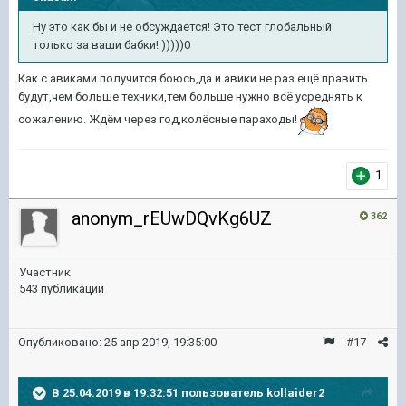
Ну это как бы и не обсуждается! Это тест глобальный
только за ваши бабки! )))))0
Как с авиками получится боюсь,да и авики не раз ещё править
будут,чем больше техники,тем больше нужно всё усреднять к
сожалению. Ждём через год,колёсные параходы!
1
anonym_rEUwDQvKg6UZ
362
Участник
543 публикации
Опубликовано:
25 апр 2019, 19:35:00
#17
В 25.04.2019 в 19:32:51 пользователь
kollaider2