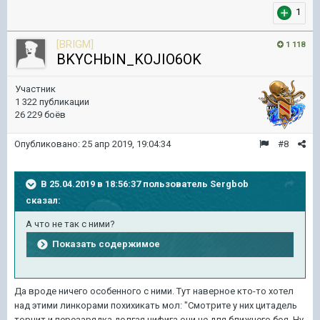
1
[BRIGM]
1 118
BKYCHbIN_KOJIO6OK
Участник
1 322 публикации
26 229 боёв
Опубликовано:
25 апр 2019, 19:04:34
#8
В 25.04.2019 в 18:56:37 пользователь
Sergbob
сказал:
А что не так с ними?
Показать содержимое
Да вроде ничего особенного с ними. Тут наверное кто-то хотел
над этими линкорами похихикать мол: "Смотрите у них цитадель
торчит и перезарядка долгая нифига они не для ближнего боя. Ну