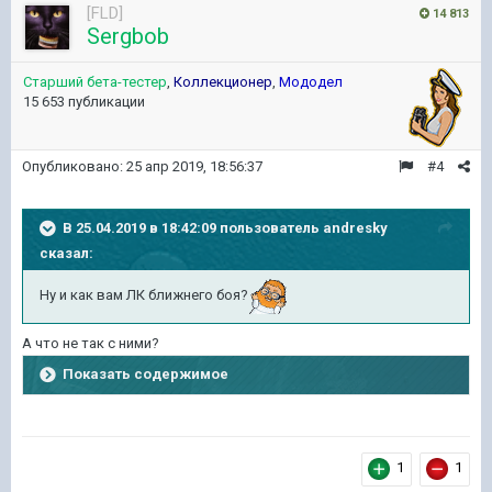
[FLD]
14 813
Sergbob
Старший бета-тестер
,
Коллекционер
,
Мододел
15 653 публикации
Опубликовано:
25 апр 2019, 18:56:37
#4
В 25.04.2019 в 18:42:09 пользователь
andresky
сказал:
Ну и как вам ЛК ближнего боя?
А что не так с ними?
Показать содержимое
1
1