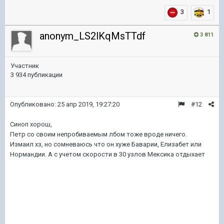
3
1
anonym_LS2lKqMsTTdf
3 811
Участник
3 934 публикации
Опубликовано:
25 апр 2019, 19:27:20
#12
Синоп хорош,
Петр со своим непробиваемым лбом тоже вроде ничего.
Измаил хз, но сомневаюсь что он хуже Баварии, Елизабет или
Нормандии. А с учетом скорости в 30 узлов Мексика отдыхает