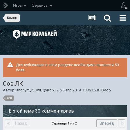
Игры
Сервисы
Юмор
Для публикации в этом разделе необходимо провести 50
боёв.
Сов.ЛК
Автор:
anonym_rEUwDQvKg6UZ
,
25 апр 2019, 18:42:09
в
Юмор
сов
В этой теме 30 комментариев
Назад
Вперёд
Страница 1 из 2