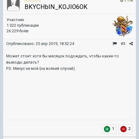
[BRIGM]
1 118
BKYCHbIN_KOJIO6OK
Участник
1 322 публикации
26 229 боёв
Опубликовано:
25 апр 2019, 18:52:24
#3
Может стоит хотя бы месяцок подождать, чтобы какие-то
выводы делать?
P.S. Минус не мой (на всякий случай).
1
2