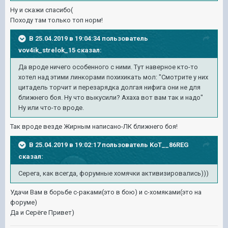
Ну и скажи спасибо(
Походу там только топ норм!
В 25.04.2019 в 19:04:34 пользователь
vov4ik_strelok_15
сказал:
Да вроде ничего особенного с ними. Тут наверное кто-то
хотел над этими линкорами похихикать мол: "Смотрите у них
цитадель торчит и перезарядка долгая нифига они не для
ближнего боя. Ну что выкусили? Ахаха вот вам так и надо"
Ну или что-то вроде.
Так вроде везде Жирным написано-ЛК ближнего боя!
В 25.04.2019 в 19:02:17 пользователь
KoT__86REG
сказал:
Серега, как всегда, форумные хомячки активизировались)))
Удачи Вам в борьбе с-раками(это в бою) и с-хомяками(это на
форуме)
Да и Серёге Привет)