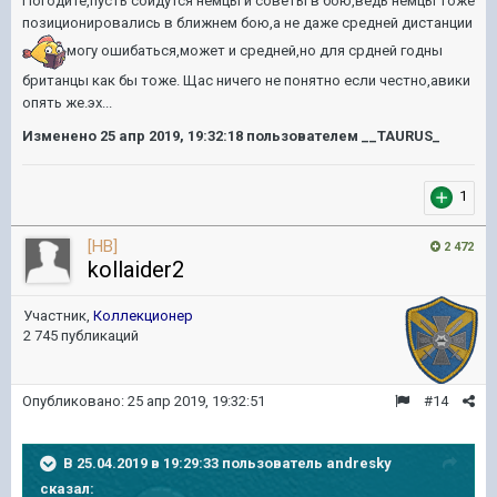
Погодите,пусть сойдутся немцы и советы в бою,ведь немцы тоже
позиционировались в ближнем бою,а не даже средней дистанции
могу ошибаться,может и средней,но для срдней годны
британцы как бы тоже. Щас ничего не понятно если честно,авики
опять же.эх...
Изменено
25 апр 2019, 19:32:18
пользователем __TAURUS_
1
[HB]
2 472
kollaider2
Участник,
Коллекционер
2 745 публикаций
Опубликовано:
25 апр 2019, 19:32:51
#14
В 25.04.2019 в 19:29:33 пользователь
andresky
сказал: