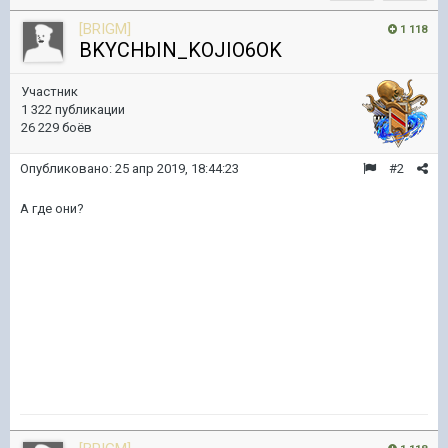
[BRIGM]
1 118
BKYCHbIN_KOJIO6OK
Участник
1 322 публикации
26 229 боёв
Опубликовано:
25 апр 2019, 18:44:23
#2
А где они?