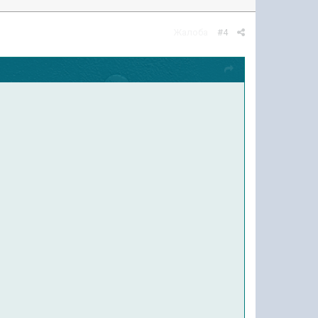
Жалоба
#4