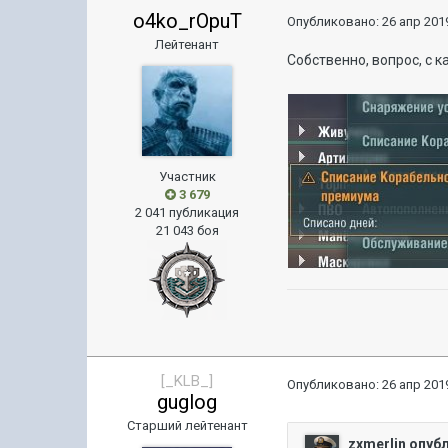
o4ko_rOpuT
Опубликовано:
26 апр 2019
Лейтенант
Собственно, вопрос, с 
Участник
3 679
2 041 публикация
21 043 боя
[_KLB_]
Опубликовано:
26 апр 2019
guglog
Старший лейтенант