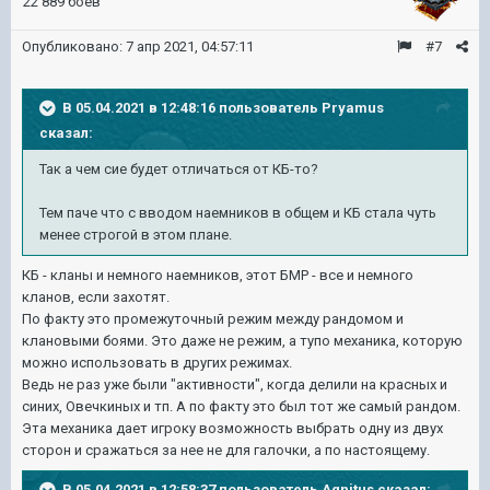
22 889 боёв
Опубликовано:
7 апр 2021, 04:57:11
#7
В 05.04.2021 в 12:48:16 пользователь
Pryamus
сказал:
Так а чем сие будет отличаться от КБ-то?
Тем паче что с вводом наемников в общем и КБ стала чуть
менее строгой в этом плане.
КБ - кланы и немного наемников, этот БМР - все и немного
кланов, если захотят.
По факту это промежуточный режим между рандомом и
клановыми боями. Это даже не режим, а тупо механика, которую
можно использовать в других режимах.
Ведь не раз уже были "активности", когда делили на красных и
синих, Овечкиных и тп. А по факту это был тот же самый рандом.
Эта механика дает игроку возможность выбрать одну из двух
сторон и сражаться за нее не для галочки, а по настоящему.
В 05.04.2021 в 12:58:37 пользователь
Agnitus
сказал: