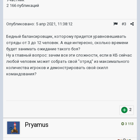
2 166 публикаций
Опубликовано:
5 апр 2021, 11:38:12
#3
Бедный балансировщик, которому придется уравновешивать
отряды от 3 до 12 человек. А еще интересно, сколько времени
будет занимать ожидание такого боя?
Ну а главный вопрос: зачем все эти сложности, если в КБ сейчас
любой человек может собрать свой "отряд" из максимального
количества игроков и демонстрировать свой скилл
командования?
2
Pryamus
3 113