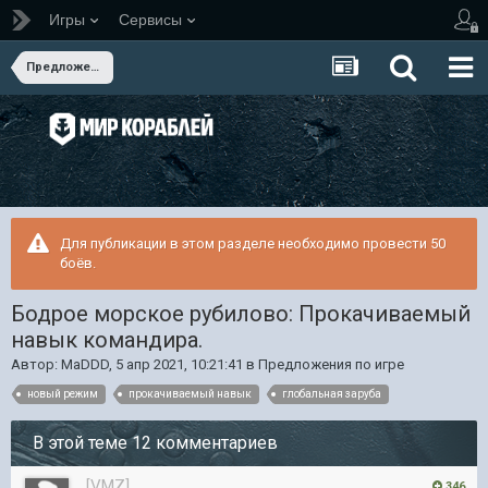
Игры
Сервисы
Предложения по игре
Для публикации в этом разделе необходимо провести 50
боёв.
Бодрое морское рубилово: Прокачиваемый
навык командира.
Автор:
MaDDD
,
5 апр 2021, 10:21:41
в
Предложения по игре
новый режим
прокачиваемый навык
глобальная заруба
В этой теме 12 комментариев
[VMZ]
346