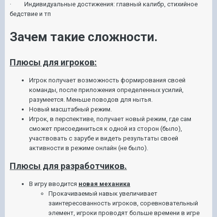
·
Индивидуальные достижения: главный калибр, стихийное
бедствие и тп
Зачем такие сложности.
Плюсы для игроков:
Игрок получает возможность формирования своей
команды, после приложения определенных усилий,
разумеется. Меньше поводов для нытья.
Новый масштабный режим.
Игрок, в перспективе, получает новый режим, где сам
сможет присоединиться к одной из сторон (было),
участвовать с зарубе и видеть результаты своей
активности в режиме онлайн (не было).
Плюсы для разработчиков.
В игру вводится
новая механика
Прокачиваемый навык увеличивает
заинтересованность игроков, соревновательный
элемент, игроки проводят больше времени в игре