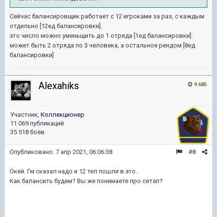
Сейчас балансировщик работает с 12 игроками за раз, с каждым
отдельно [12ед балансировки].
это число можно уменьщить до 1 отряда [1ед балансировки].
может быть 2 отряда по 3 человека, а остальное рендом [8ед
балансировки]
Alexahiks
9 685
Участник,
Коллекционер
11 069 публикаций
35 518 боёв
Опубликовано:
7 апр 2021, 06:06:38
#8
Окей. Гм сказал надо и 12 тел пошли в это.
Как балансить будем? Вы же понимаете про сетап?