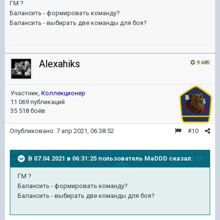
ГМ ?
Балансить - формировать команду?
Балансить - выбирать две команды для боя?
Alexahiks
9 685
Участник,
Коллекционер
11 069 публикаций
35 518 боёв
Опубликовано:
7 апр 2021, 06:38:52
#10
В 07.04.2021 в 06:31:25 пользователь
MaDDD
сказал:
ГМ ?
Балансить - формировать команду?
Балансить - выбирать две команды для боя?