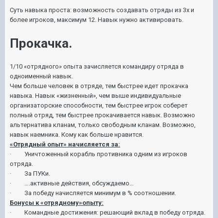
Суть навыка проста: возможность создавать отряды из 3х и
более игроков, максимум 12. Навык нужно активировать.
Прокачка.
1/10 «отрядного» опыта зачисляется командиру отряда в
одноименный навык.
Чем больше человек в отряде, тем быстрее идет прокачка
навыка. Навык «жизненный», чем выше индивидуальные
организаторские способности, тем быстрее игрок соберет
полный отряд, тем быстрее прокачивается навык. Возможно
альтернатива кланам, только свободным кланам. Возможно,
навык наемника. Кому как больше нравится.
«Отрядный опыт» начисляется за:
·
Уничтоженный корабль противника одним из игроков
отряда.
·
За ПУКи.
·
….активные действия, обсуждаемо…
·
За победу начисляется минимум в % соотношении.
Бонусы к «отрядному»опыту:
·
Командные достижения: решающий вклад в победу отряда.