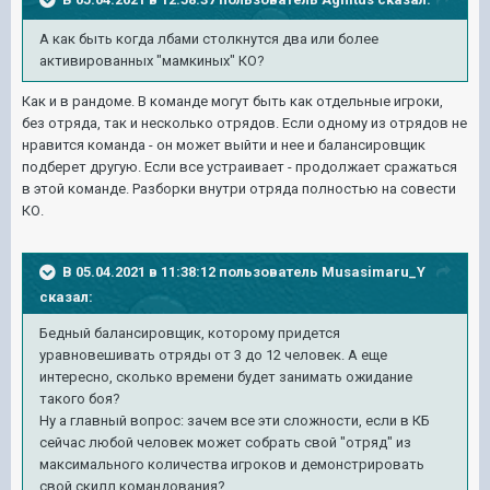
А как быть когда лбами столкнутся два или более
активированных "мамкиных" КО?
Как и в рандоме. В команде могут быть как отдельные игроки,
без отряда, так и несколько отрядов. Если одному из отрядов не
нравится команда - он может выйти и нее и балансировщик
подберет другую. Если все устраивает - продолжает сражаться
в этой команде. Разборки внутри отряда полностью на совести
КО.
В 05.04.2021 в 11:38:12 пользователь
Musasimaru_Y
сказал:
Бедный балансировщик, которому придется
уравновешивать отряды от 3 до 12 человек. А еще
интересно, сколько времени будет занимать ожидание
такого боя?
Ну а главный вопрос: зачем все эти сложности, если в КБ
сейчас любой человек может собрать свой "отряд" из
максимального количества игроков и демонстрировать
свой скилл командования?