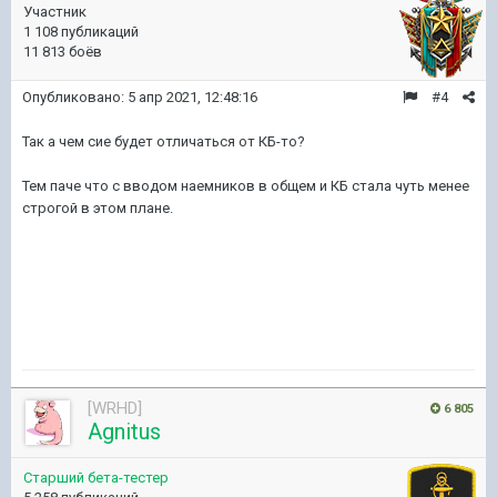
Участник
1 108 публикаций
11 813 боёв
Опубликовано:
5 апр 2021, 12:48:16
#4
Так а чем сие будет отличаться от КБ-то?
Тем паче что с вводом наемников в общем и КБ стала чуть менее
строгой в этом плане.
[WRHD]
6 805
Agnitus
Старший бета-тестер