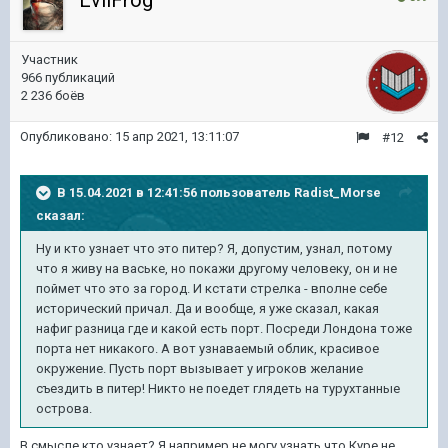
EvilFrog
Участник
966 публикаций
2 236 боёв
Опубликовано:
15 апр 2021, 13:11:07
#12
В 15.04.2021 в 12:41:56 пользователь
Radist_Morse
сказал:
Ну и кто узнает что это питер? Я, допустим, узнал, потому
что я живу на ваське, но покажи другому человеку, он и не
поймет что это за город. И кстати стрелка - вполне себе
исторический причал. Да и вообще, я уже сказал, какая
нафиг разница где и какой есть порт. Посреди Лондона тоже
порта нет никакого. А вот узнаваемый облик, красивое
окружение. Пусть порт вызывает у игроков желание
съездить в питер! Никто не поедет глядеть на турухтанные
острова.
В смысле кто узнает? Я например не могу узнать что Куре не