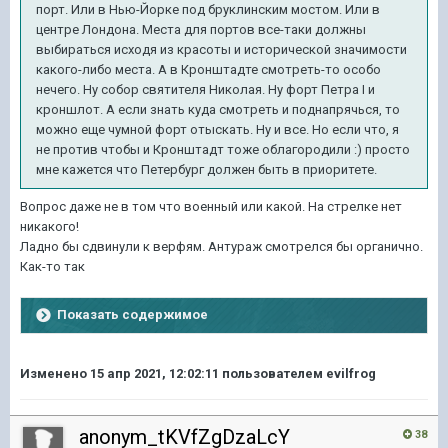
порт. Или в Нью-Йорке под бруклинским мостом. Или в
центре Лондона. Места для портов все-таки должны
выбираться исходя из красоты и исторической значимости
какого-либо места. А в Кронштадте смотреть-то особо
нечего. Ну собор святителя Николая. Ну форт Петра I и
кроншлот. А если знать куда смотреть и поднапрячься, то
можно еще чумной форт отыскать. Ну и все. Но если что, я
не против чтобы и Кронштадт тоже облагородили :) просто
мне кажется что Петербург должен быть в приоритете.
Вопрос даже не в том что военный или какой. На стрелке нет
никакого!
Ладно бы сдвинули к верфям. Антураж смотрелся бы органично.
Как-то так
Показать содержимое
Изменено
15 апр 2021, 12:02:11
пользователем evilfrog
anonym_tKVfZgDzaLcY
38