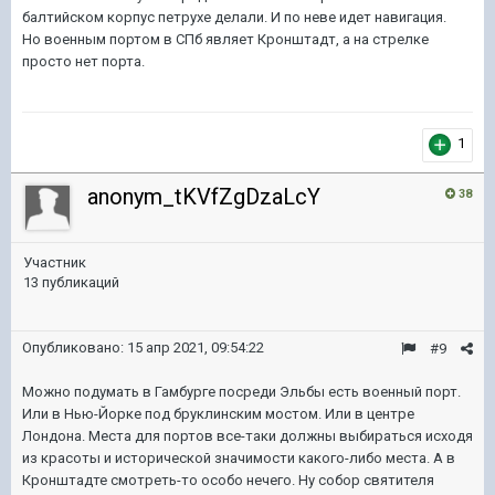
балтийском корпус петрухе делали. И по неве идет навигация.
Но военным портом в СПб являет Кронштадт, а на стрелке
просто нет порта.
1
anonym_tKVfZgDzaLcY
38
Участник
13 публикаций
Опубликовано:
15 апр 2021, 09:54:22
#9
Можно подумать в Гамбурге посреди Эльбы есть военный порт.
Или в Нью-Йорке под бруклинским мостом. Или в центре
Лондона. Места для портов все-таки должны выбираться исходя
из красоты и исторической значимости какого-либо места. А в
Кронштадте смотреть-то особо нечего. Ну собор святителя