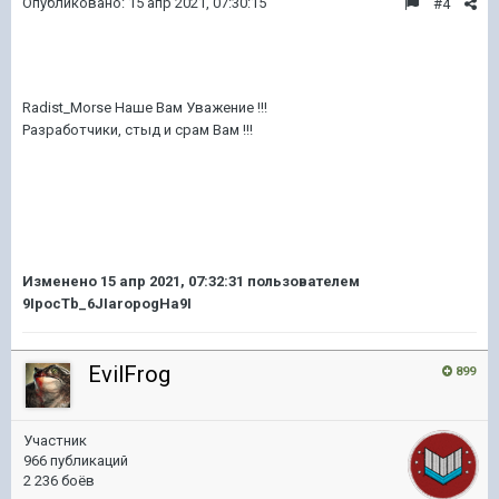
Опубликовано:
15 апр 2021, 07:30:15
#4
_Morse.
Radist_Morse Наше Вам Уважение !!!
Разработчики, стыд и срам Вам !!!
Изменено
15 апр 2021, 07:32:31
пользователем
9IpocTb_6JIaropogHa9I
EvilFrog
899
Участник
966 публикаций
2 236 боёв