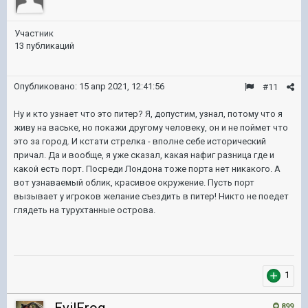
Участник
13 публикаций
Опубликовано:
15 апр 2021, 12:41:56
#11
Ну и кто узнает что это питер? Я, допустим, узнал, потому что я
живу на ваське, но покажи другому человеку, он и не поймет что
это за город. И кстати стрелка - вполне себе исторический
причал. Да и вообще, я уже сказал, какая нафиг разница где и
какой есть порт. Посреди Лондона тоже порта нет никакого. А
вот узнаваемый облик, красивое окружение. Пусть порт
вызывает у игроков желание съездить в питер! Никто не поедет
глядеть на турухтанные острова.
1
899