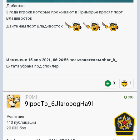
Добавлю.
3 года игроки которые проживают в Приморье просят порт
Владивосток
Дайте нам порт Владивосток
Изменено
15 апр 2021, 06:24:56
пользователем shar_k_
цитата убрана под спойлер
3
1
[POM]
305
9IpocTb_6JIaropogHa9I
Участник
113 публикации
20 033 боя