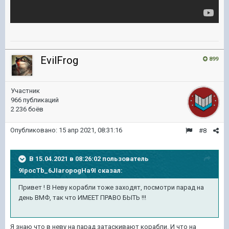
EvilFrog
899
Участник
966 публикаций
2 236 боёв
Опубликовано:
15 апр 2021, 08:31:16
#8
В 15.04.2021 в 08:26:02 пользователь
9IpocTb_6JIaropogHa9I
сказал:
Привет ! В Неву корабли тоже заходят, посмотри парад на
день ВМФ, так что ИМЕЕТ ПРАВО БЫТЬ !!!
Я знаю что в неву на парад затаскивают корабли. И что на