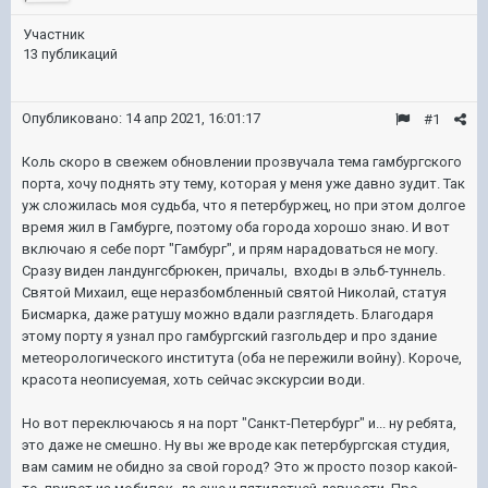
Участник
13 публикаций
Опубликовано:
14 апр 2021, 16:01:17
#1
Коль скоро в свежем обновлении прозвучала тема гамбургского
порта, хочу поднять эту тему, которая у меня уже давно зудит. Так
уж сложилась моя судьба, что я петербуржец, но при этом долгое
время жил в Гамбурге, поэтому оба города хорошо знаю. И вот
включаю я себе порт "Гамбург", и прям нарадоваться не могу.
Сразу виден ландунгсбрюкен, причалы, входы в эльб-туннель.
Святой Михаил, еще неразбомбленный святой Николай, статуя
Бисмарка, даже ратушу можно вдали разглядеть. Благодаря
этому порту я узнал про гамбургский газгольдер и про здание
метеорологического института (оба не пережили войну). Короче,
красота неописуемая, хоть сейчас экскурсии води.
Но вот переключаюсь я на порт "Санкт-Петербург" и... ну ребята,
это даже не смешно. Ну вы же вроде как петербургская студия,
вам самим не обидно за свой город? Это ж просто позор какой-