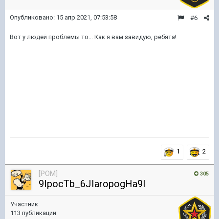
Опубликовано:
15 апр 2021, 07:53:58
#6
Вот у людей проблемы то... Как я вам завидую, ребята!
1
2
[POM]
305
9IpocTb_6JIaropogHa9I
Участник
113 публикации