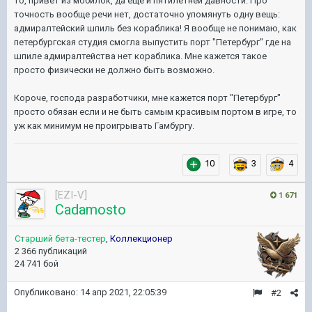
то, привет из мобилок, да еще и пятилетней давности. Про
точность вообще речи нет, достаточно упомянуть одну вещь:
адмиралтейский шпиль без кораблика! Я вообще не понимаю, как
петербургская студия смогла выпустить порт "Петербург" где на
шпиле адмиралтейства нет кораблика. Мне кажется такое
просто физически не должно быть возможно.
Короче, господа разработчики, мне кажется порт "Петербург"
просто обязан если и не быть самым красивым портом в игре, то
уж как минимум не проигрывать Гамбургу.
10
3
4
[EZI-V]
1 671
Cadamosto
Старший бета-тестер
,
Коллекционер
2 366 публикаций
24 741 бой
Опубликовано:
14 апр 2021, 22:05:39
#2