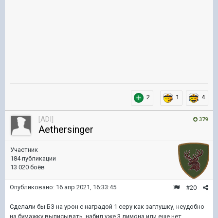
2
1
4
[ADI]
379
Aethersinger
Участник
184 публикации
13 020 боёв
Опубликовано:
16 апр 2021, 16:33:45
#20
Сделали бы БЗ на урон с наградой 1 серу как заглушку, неудобно
на бумажку выписывать, набил уже 3 лимона или еще нет