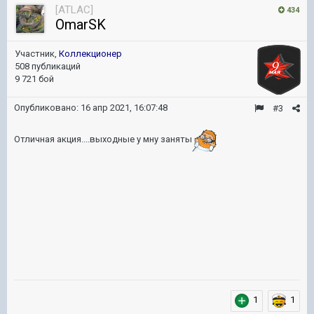
[ATLAC]
434
OmarSK
Участник,
Коллекционер
508 публикаций
9 721 бой
Опубликовано:
16 апр 2021, 16:07:48
#3
Отличная акция....выходные у мну заняты
1
1