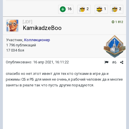
16
2
1
2
[JDF]
1 812
KamikadzeBoo
Участник,
Коллекционер
1 796 публикаций
17 034 боя
Опубликовано:
16 апр 2021, 16:11:22
#6
спасибо но нет.этот ивент для тех кто сутками в игре да и
режимы СБ и РБ для меня не очень,я рабочий человек да и многие
заняты в реале так что пусть другие порадуются.