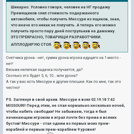
Шикарно. Условно говоря, человек на НГ продажу
Премящиков слил стоимость подержанного
автомобиля, чтобы получить Миссури из ящиков, зная,
что иначе его никак не получить. А теперь его можно
получить просто пару дней пострулькав на дамажку.
ЭТО ПРЕКРАСНО, ТОВАРИЩИ РАЗРАБОТЧИКИ.
АППЛОДИРУЮ СТОЯ.
Счетчика урона - нет, сумма урона игрока идущего на 1 место -
нет!
Весьма нелегкая задачка получается, да?
Сколько это будет 5, 6, 10... млн урона?
А так у вас есть Миссури и другие плюшки. Как по мне, так это
честно!
PS. Заглянул в свой архив. Миссури я взял 02.19.18 7.42
MISSOURI! Перед этим, не спал нормально несколько ночей,
чтобы набить свободки! Не забываем, тогда я был
начинающим игроком и играл почти без према и всяких
бустов! Миссури - стал одним из первых моих прем-
кораблей и первым прем-кораблем 9 уровня!