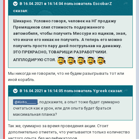
В 16.04.2021 в 16:14:04 пользователь
EscobarZ
сказал:
Шикарно. Условно говоря, человек на НГ продажу
Премящиков слил стоимость подержанного
автомобиля, чтобы получить Миссури из ящиков, зная,
что иначе его никак не получить. А теперь его можно
получить просто пару дней пострулькав на дамажку.
ЭТО ПРЕКРАСНО, ТОВАРИЩИ РАЗРАБОТЧИКИ.
АППЛОДИРУЮ СТОЯ.
Мы никогда не говорили, что не будем разыгрывать тот или
иной корабль.
В 16.04.2021 в 16:14:05 пользователь
Ygreek
сказал:
, подскажите, а опыт тоже будет суммарно
@Kirito______
считаться как и урон, или для опыта будет браться
максимальная планка?
Так же, суммарно за время проведения акции. Стоит
дополнительно отметить, что учитывается только количество
чистого опыта, без модификаторов.