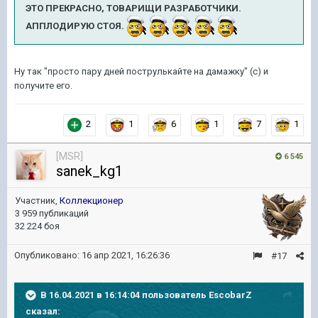
ЭТО ПРЕКРАСНО, ТОВАРИЩИ РАЗРАБОТЧИКИ.
АППЛОДИРУЮ СТОЯ.
Ну так "просто пару дней пострулькайте на дамажку" (с) и
получите его.
2
1
6
1
7
1
[MSR]
6 545
sanek_kg1
Участник,
Коллекционер
3 959 публикаций
32 224 боя
Опубликовано:
16 апр 2021, 16:26:36
#17
В 16.04.2021 в 16:14:04 пользователь
EscobarZ
сказал: