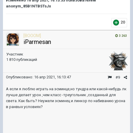
Изменено
16 апр 2021, 16:13:33
пользователем
anonym_85B1NTBSTsJx
20
[BOOOM]
3 263
iParmesan
Участник
1 810 публикаций
Опубликовано:
16 апр 2021, 16:13:47
#9
А если я люблю играть на эсминце,но тундра или какой-нибудь лк
лучше делает урон ,чем класс -треугольник ,созданный для
света. Как быть? Неужели эсминец и линкор по набиванию урона
в ранвых условиях?