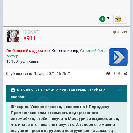
7
1
[DONAT]
31 739
a911
Глобальный модератор
,
Коллекционер
,
Старший бета-
тестер
16 300 публикаций
Опубликовано:
16 апр 2021, 16:26:21
#16
В 16.04.2021 в 16:14:04 пользователь
EscobarZ
сказал:
Шикарно. Условно говоря, человек на НГ продажу
Премящиков слил стоимость подержанного
автомобиля, чтобы получить Миссури из ящиков, зная,
что иначе его никак не получить. А теперь его можно
получить просто пару дней пострулькав на дамажку.