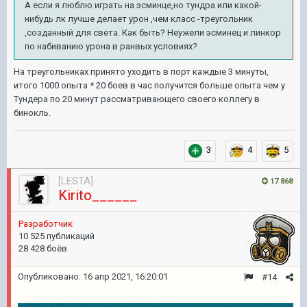
А если я люблю играть на эсминце,но тундра или какой-
нибудь лк лучше делает урон ,чем класс -треугольник
,созданный для света. Как быть? Неужели эсминец и линкор
по набиванию урона в ранвых условиях?
На треугольниках принято уходить в порт каждые 3 минуты,
итого 1000 опыта * 20 боев в час получится больше опыта чем у
Тундера по 20 минут рассматривающего своего коллегу в
бинокль.
3
4
5
[LESTA]
17 868
Kirito______
Разработчик
10 525 публикаций
28 428 боёв
Опубликовано:
16 апр 2021, 16:20:01
#14