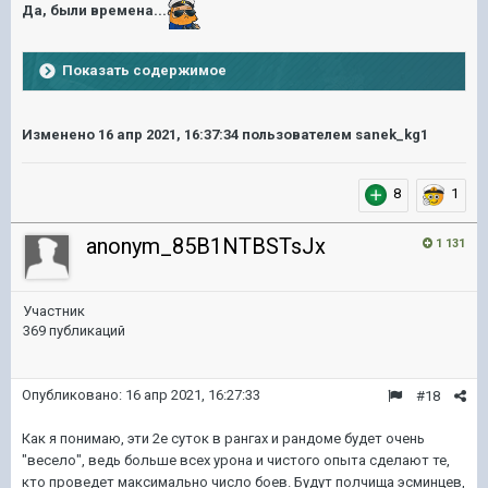
Да, были времена...
Показать содержимое
Изменено
16 апр 2021, 16:37:34
пользователем sanek_kg1
8
1
anonym_85B1NTBSTsJx
1 131
Участник
369 публикаций
Опубликовано:
16 апр 2021, 16:27:33
#18
Как я понимаю, эти 2е суток в рангах и рандоме будет очень
"весело", ведь больше всех урона и чистого опыта сделают те,
кто проведет максимально число боев. Будут полчища эсминцев,