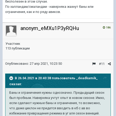
бесполезен в этом случае.
По халландам/смаландам - наверняка жахнут баны или
ограничения, как и по ряду авиков.
anonym_eMXu1P3yRQHu
186
Участник
113 публикации
Опубликовано:
27 апр 2021, 10:23:50
#11
В 26.04.2021 в 20:40:38 пользователь
_deadkamik_
сказал:
Баны и ограничения нужны однозначно. Предыдущий сезон
был пробным. Наверняка учтут опыт в новом сезоне. Имхо,
если сделают нужные баны и ограничения, то возможно,
что даже циклон не придется вводить в кб с ав во
избежание превращения режима в уг аля сезон венеций.