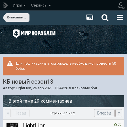
Игры
Сервисы
Клановые бои
Для публикации в этом разделе необходимо провести 50
боёв.
КБ новый сезон13
Автор:
LightLion
,
26 апр 2021, 18:44:26
в
Клановые бои
В этой теме 29 комментариев
Назад
Вперёд
Страница 1 из 2
LightLion
79