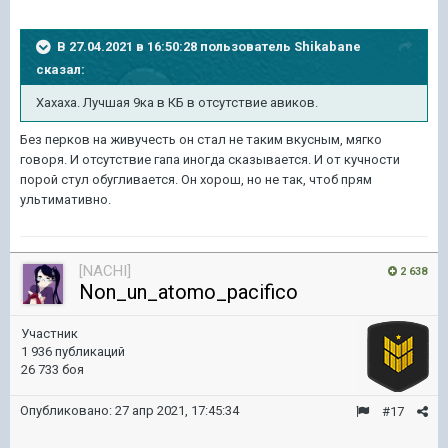
В 27.04.2021 в 16:50:28 пользователь
Shikabane
сказал:
Хахаха. Лучшая 9ка в КБ в отсутствие авиков.
Без перков на живучесть он стал не таким вкусным, мягко
говоря. И отсутствие гапа иногда сказывается. И от кучности
порой стул обугливается. Он хорош, но не так, чтоб прям
ультимативно.
[NACHI]
2 638
Non_un_atomo_pacifico
Участник
1 936 публикаций
26 733 боя
Опубликовано:
27 апр 2021, 17:45:34
#17