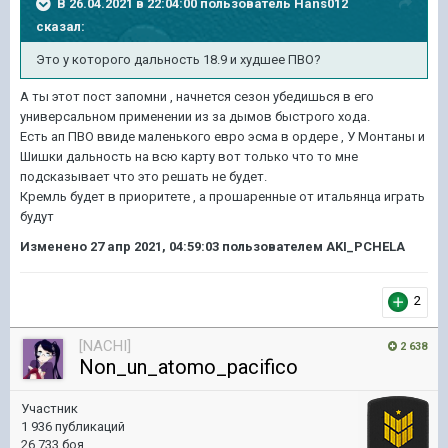
В 26.04.2021 в 22:04:00 пользователь
Hans012
сказал:
Это у которого дальность 18.9 и худшее ПВО?
А ты этот пост запомни , начнется сезон убедишься в его
универсальном применении из за дымов быстрого хода.
Есть ап ПВО ввиде маленького евро эсма в ордере , У Монтаны и
Шишки дальность на всю карту вот только что то мне
подсказывает что это решать не будет.
Кремль будет в приоритете , а прошаренные от итальянца играть
будут
Изменено
27 апр 2021, 04:59:03
пользователем AKI_PCHELA
2
[NACHI]
2 638
Non_un_atomo_pacifico
Участник
1 936 публикаций
26 733 боя