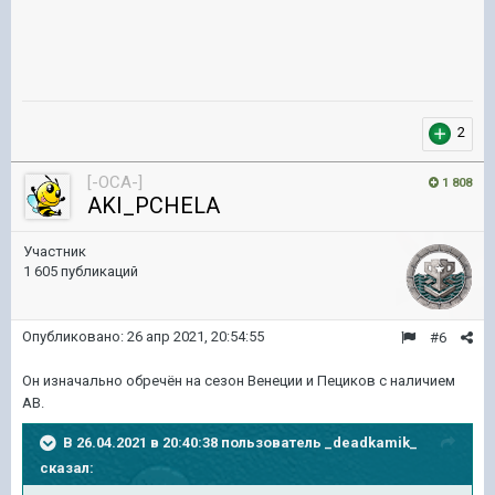
2
[-OCA-]
1 808
AKI_PCHELA
Участник
1 605 публикаций
Опубликовано:
26 апр 2021, 20:54:55
#6
Он изначально обречён на сезон Венеции и Пециков с наличием
АВ.
В 26.04.2021 в 20:40:38 пользователь
_deadkamik_
сказал: