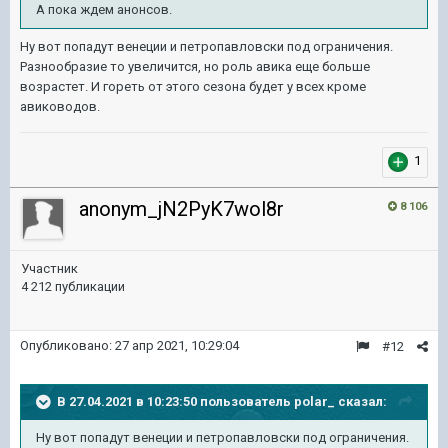
А пока ждем анонсов.
Ну вот попадут венеции и петропавловски под ограничения.
Разнообразие то увеличится, но роль авика еще больше
возрастет. И гореть от этого сезона будет у всех кроме
авиководов.
1
anonym_jN2PyK7wol8r
8 106
Участник
4 212 публикации
Опубликовано:
27 апр 2021, 10:29:04
#12
В 27.04.2021 в 10:23:50 пользователь
polar_
сказал:
Ну вот попадут венеции и петропавловски под ограничения.