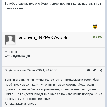
В любом случае все это будет известно лишь когда наступит тот
самый сезон.
1
anonym_jN2PyK7wol8r
8 106
Участник
4 212 публикации
Опубликовано:
26 апр 2021, 20:40:38
#5
Баны и ограничения нужны однозначно. Предыдущий сезон был
пробным. Наверняка учтут опыт в новом сезоне. Имхо, если
сделают нужные баны и ограничения, то возможно, что даже
циклон не придется вводить в кб с ав во избежание превращения
режима в уг аля сезон венеций.
А пока ждем анонсов.