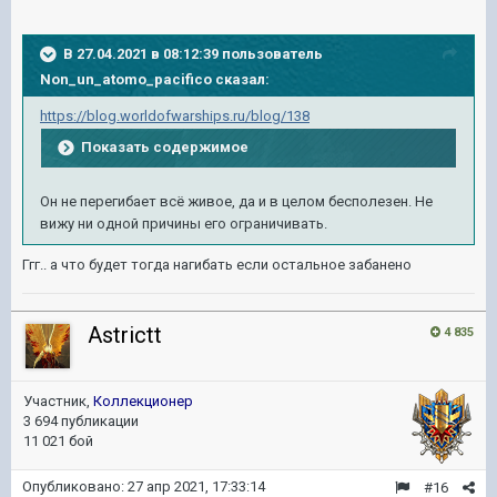
В 27.04.2021 в 08:12:39 пользователь
Non_un_atomo_pacifico
сказал:
https://blog.worldofwarships.ru/blog/138
Показать содержимое
Он не перегибает всё живое, да и в целом бесполезен. Не
вижу ни одной причины его ограничивать.
Ггг.. а что будет тогда нагибать если остальное забанено
Astrictt
4 835
Участник,
Коллекционер
3 694 публикации
11 021 бой
Опубликовано:
27 апр 2021, 17:33:14
#16