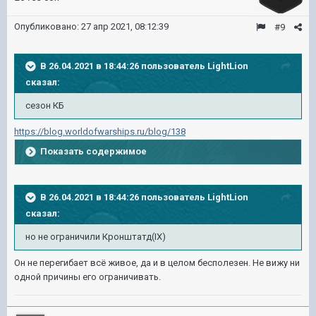
Опубликовано:
27 апр 2021, 08:12:39
#9
В 26.04.2021 в 18:44:26 пользователь
LightLion
сказал:
сезон КБ
https://blog.worldofwarships.ru/blog/138
Показать содержимое
В 26.04.2021 в 18:44:26 пользователь
LightLion
сказал:
но не ограничили К
ронштатд(IX
)
Он не перегибает всё живое, да и в целом бесполезен. Не вижу ни
одной причины его ограничивать.