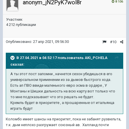
anonym_jN2PyK7wol8r
8 106
Участник
4 212 публикации
Опубликовано:
27 апр 2021, 09:56:30
#10
В 27.04.2021 в 04:52:17 пользователь
AKI_PCHELA
сказал:
А ты этот пост запомни , начнется сезон убедишься в его
универсальном применении из за дымов быстрого хода.
Есть ап ПВО ввиде маленького евро эсма в ордере , У
Монтаны и Шишки дальность на всю карту вот только что
то мне подсказывает что это решать не будет.
Кремль будет в приоритете , а прошаренные от итальянца
играть будут
Коломбо имеет шансы на приоритет, пока не забанят рузвельта,
т.к. дым неплохо разгружает союзный ав. Халланд почти