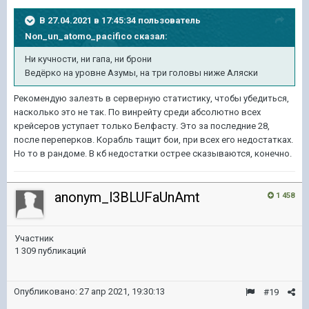
В 27.04.2021 в 17:45:34 пользователь
Non_un_atomo_pacifico
сказал:
Ни кучности, ни гапа, ни брони
Ведёрко на уровне Азумы, на три головы ниже Аляски
Рекомендую залезть в серверную статистику, чтобы убедиться,
насколько это не так. По винрейту среди абсолютно всех
крейсеров уступает только Белфасту. Это за последние 28,
после переперков. Корабль тащит бои, при всех его недостатках.
Но то в рандоме. В кб недостатки острее сказываются, конечно.
anonym_l3BLUFaUnAmt
1 458
Участник
1 309 публикаций
Опубликовано:
27 апр 2021, 19:30:13
#19