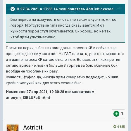
В 27.04.2021 в 17:33:14 пользователь
Astrictt
сказал:
Без перков на живучесть он стал не таким вкусным, мягко
говоря. И отсутствие гапа иногда сказывается. И от
кучности порой стул обугливается. Он хорош, но не так,
чтоб прям ультимативно.
Пофиг на перки, я без них жил дольше всех в КБ и сейчас еще
проще когда их ни у кого нет. На ГАП плевать, у него отличное птз
и я давно на всех КР катаю с пеленгом. Во всех стычках против
сетапо эсмов не ловил больше 3 торпед за бой, обычные бои
вообще не проблема ни разу.
Кучность фуфло да, иногда прям конкретно подводит, но шип
крайне живучий как для этого сезона был.
Изменено
27 апр 2021, 19:30:28
пользователем
anonym_l3BLUFaUnAmt
1
Astrictt
4 835