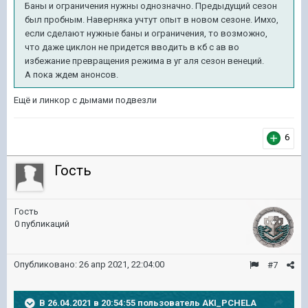
Баны и ограничения нужны однозначно. Предыдущий сезон
был пробным. Наверняка учтут опыт в новом сезоне. Имхо,
если сделают нужные баны и ограничения, то возможно,
что даже циклон не придется вводить в кб с ав во
избежание превращения режима в уг аля сезон венеций.
А пока ждем анонсов.
Ещё и линкор с дымами подвезли
6
Гость
Гость
0 публикаций
Опубликовано:
26 апр 2021, 22:04:00
#7
В 26.04.2021 в 20:54:55 пользователь
AKI_PCHELA