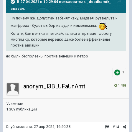
В 27.04.2021 в 10:29:04 пользователь
_deadkamik_
сказал:
Ну почему же. Допустим забанят хаку, мидвея, рузвельта и
манфреда - будет выбор из ауди и иммельмана.
Кстати, бан веньки и петска/сталика открывает дорогу
многим кр, которые нередко даже более эффективны
против авиации
но были бесполезны против венеций и петро
1
anonym_l3BLUFaUnAmt
1 458
Участник
1 309 публикаций
Опубликовано:
27 апр 2021, 16:50:28
#14