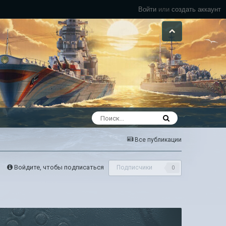
Войти
или
создать аккаунт
Все публикации
Войдите, чтобы подписаться
Подписчики
0