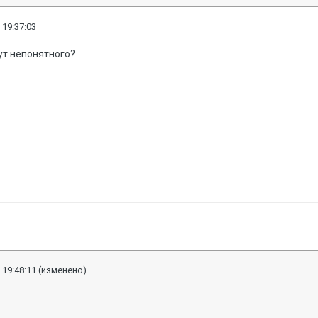
 19:37:03
тут непонятного?
 19:48:11
(изменено)