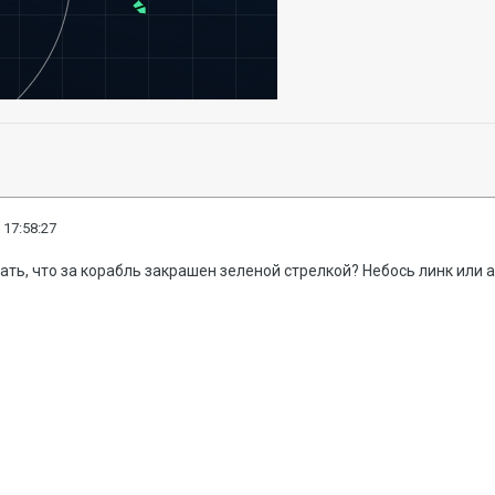
 17:58:27
дать, что за корабль закрашен зеленой стрелкой? Небось линк или