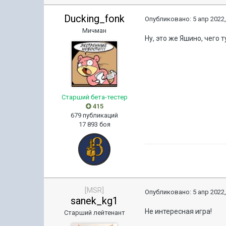
Ducking_fonk
Опубликовано:
5 апр 2022,
Мичман
Ну, это же Яшино, чего 
Старший бета-тестер
415
679 публикаций
17 893 боя
[MSR]
Опубликовано:
5 апр 2022,
sanek_kg1
Не интересная игра!
Старший лейтенант