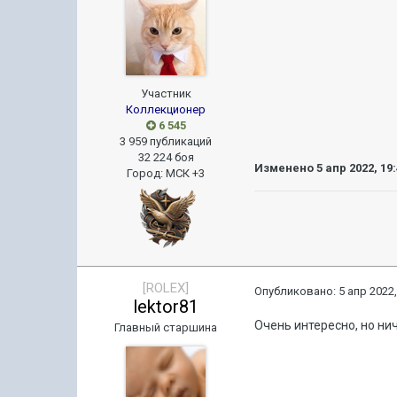
Участник
Коллекционер
6 545
3 959 публикаций
32 224 боя
Изменено
5 апр 2022, 19
Город
:
МСК +3
[ROLEX]
Опубликовано:
5 апр 2022,
lektor81
Очень интересно, но нич
Главный старшина