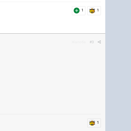
1
1
Жалоба
#3
1