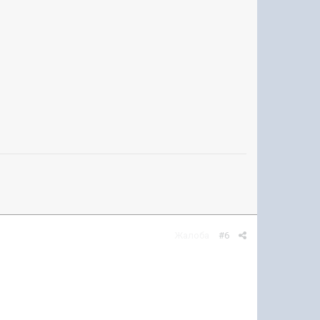
Жалоба
#6