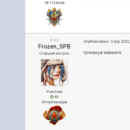
18 114 боёв
[FW]
Опубликовано:
5 апр 2022,
Frozen_SPB
тупизм,уж извините
Старший матрос
Участник
45
39 публикаций