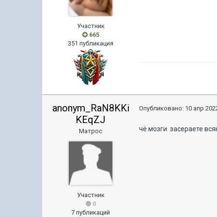
Участник
665
351 публикация
anonym_RaN8KKi
Опубликовано:
10 апр 2022
KEqZJ
чё мозги засераете вся
Матрос
Участник
0
7 публикаций