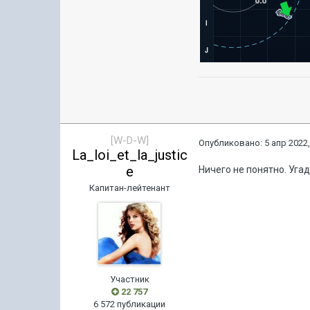
[W-D-W]
Опубликовано:
5 апр 2022,
La_loi_et_la_justic
e
Ничего не понятно. Уга
Капитан-лейтенант
Участник
22 757
6 572 публикации