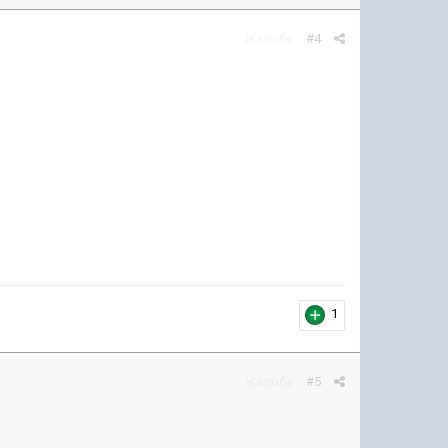
Жалоба
#4
1
Жалоба
#5