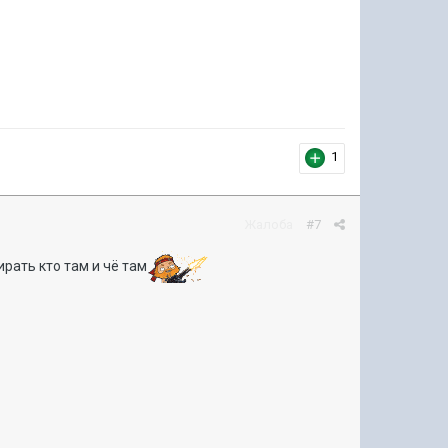
1
Жалоба
#7
рать кто там и чё там