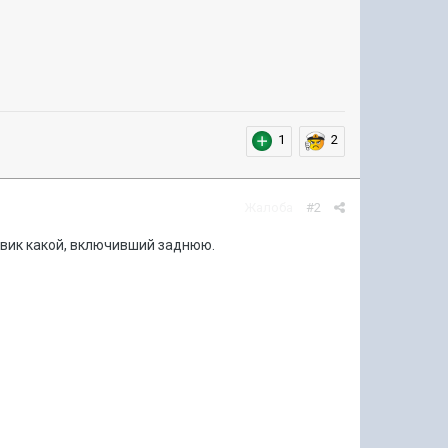
1
2
Жалоба
#2
 авик какой, включивший заднюю.