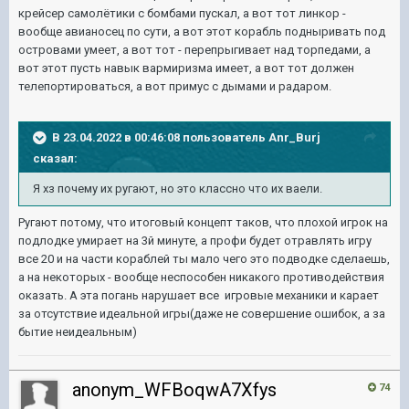
крейсер самолётики с бомбами пускал, а вот тот линкор -
вообще авианосец по сути, а вот этот корабль подныривать под
островами умеет, а вот тот - перепрыгивает над торпедами, а
вот этот пусть навык вармиризма имеет, а вот тот должен
телепортироваться, а вот примус с дымами и радаром.
В 23.04.2022 в 00:46:08 пользователь
Anr_Burj
сказал:
Я хз почему их ругают, но это классно что их ваели
.
Ругают потому, что итоговый концепт таков, что плохой игрок на
подлодке умирает на 3й минуте, а профи будет отравлять игру
все 20 и на части кораблей ты мало чего это подводке сделаешь,
а на некоторых - вообще неспособен никакого противодействия
оказать. А эта погань нарушает все игровые механики и карает
за отсутствие идеальной игры(даже не совершение ошибок, а за
бытие неидеальным)
anonym_WFBoqwA7Xfys
74