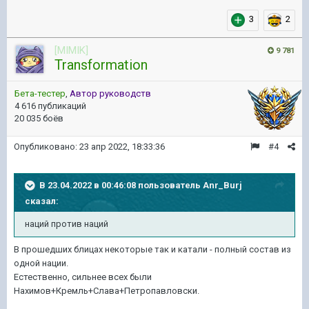
3
2
[MIMIK]
9 781
Transformation
Бета-тестер
,
Автор руководств
4 616 публикаций
20 035 боёв
Опубликовано:
23 апр 2022, 18:33:36
#4
В 23.04.2022 в 00:46:08 пользователь
Anr_Burj
сказал:
наций против наций
В прошедших блицах некоторые так и катали - полный состав из
одной нации.
Естественно, сильнее всех были
Нахимов+Кремль+Слава+Петропавловски.