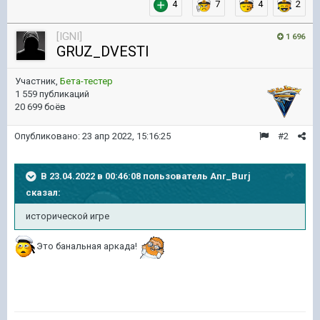
4
7
4
2
[IGNI]
1 696
GRUZ_DVESTI
Участник,
Бета-тестер
1 559 публикаций
20 699 боёв
Опубликовано:
23 апр 2022, 15:16:25
#2
В 23.04.2022 в 00:46:08 пользователь
Anr_Burj
сказал:
исторической игре
Это банальная аркада!