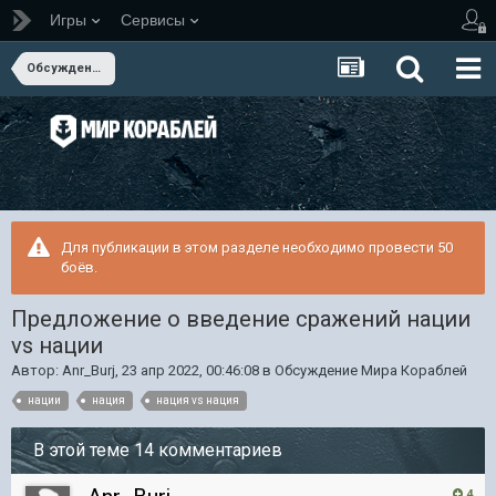
Игры
Сервисы
Обсуждение Мира Кораблей
Для публикации в этом разделе необходимо провести 50
боёв.
Предложение о введение сражений нации
vs нации
Автор:
Anr_Burj
,
23 апр 2022, 00:46:08
в
Обсуждение Мира Кораблей
нации
нация
нация vs нация
В этой теме 14 комментариев
4