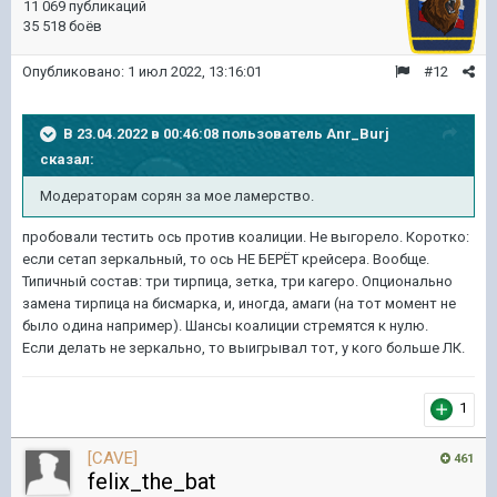
11 069 публикаций
35 518 боёв
Опубликовано:
1 июл 2022, 13:16:01
#12
В 23.04.2022 в 00:46:08 пользователь
Anr_Burj
сказал:
Модераторам сорян за мое ламерство.
пробовали тестить ось против коалиции. Не выгорело. Коротко:
если сетап зеркальный, то ось НЕ БЕРЁТ крейсера. Вообще.
Типичный состав: три тирпица, зетка, три кагеро. Опционально
замена тирпица на бисмарка, и, иногда, амаги (на тот момент не
было одина например). Шансы коалиции стремятся к нулю.
Если делать не зеркально, то выигрывал тот, у кого больше ЛК.
1
[CAVE]
461
felix_the_bat