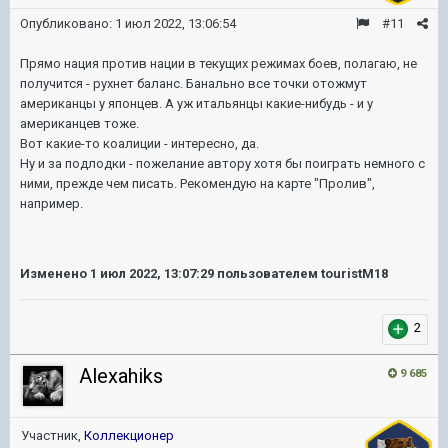
Опубликовано:
1 июл 2022, 13:06:54
#11
Прямо нация против нации в текущих режимах боев, полагаю, не
получится - рухнет баланс. Банально все точки отожмут
американцы у японцев. А уж итальянцы какие-нибудь - и у
американцев тоже.
Вот какие-то коалиции - интересно, да.
Ну и за подлодки - пожелание автору хотя бы поиграть немного с
ними, прежде чем писать. Рекомендую на карте "Пролив",
например.
Изменено
1 июл 2022, 13:07:29
пользователем touristM18
2
Alexahiks
9 685
Участник,
Коллекционер