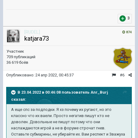
3
[RUDEL]
874
katjara73
Участник
709 публикаций
36 619 боёв
Опубликовано:
24 апр 2022, 00:45:37
#6
В 23.04.2022 в 00:46:08 пользователь
Anr_Burj
сказал:
А еще спс за подлодки. Я хз почему их ругают, но это
классно что их ваели. Просто негатив пишут кто не
доволен. Довольные не пишут потому что они
наслаждаются игрой а не в форуме строчат гнев.
Оставьте субмарины, не убирайте их. Вам респект и 3важуха