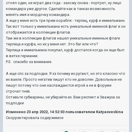
стоял один, не играл два года - захожу снова - портрет, ну лицо
командира уже другое. Сделайте как в танках возможность
менять имя и мордочку командира.
А еще у меня есть три прем корабля - тирпиц, курф и иммельманн.
Так вот только у иммельмана есть уникальный именной флаг и он
отображается в коллекции флагов.
Там же в коллекции флагов нашел уникальные именные флаги
тирпица и курфа, но их у меня нет. Это баг или что?
Тирпица и иммельмана покупал, курф достался когда он еще был
в ветке германии.
P.S. спасибо за внимание.
А еще спс за подлодки. Я хз почему их ругают, но это классно что
их ваели. Просто негатив пишут кто не доволен. Довольные не
пишут потому что они наслаждаются игрой а не в форуме
строчат гнев.
Оставьте субмарины, не убирайте их. Вам респект и 3важуха за
подлодки
Изменено
23 апр 2022, 14:52:03
пользователем Katyaoveskina
Скорректировала содержимое