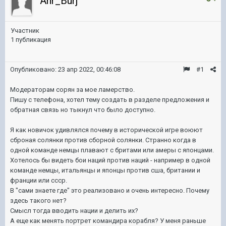
Anr_Burj
Участник
1 публикация
Опубликовано:
23 апр 2022, 00:46:08
#1
Модераторам сорян за мое ламерство.
Пишу с телефона, хотел тему создать в разделе предложения и
обратная связь но тыкнул что было доступно.
Я как новичок удивлялся почему в исторической игре воюют
сброная солянки против сборной солянки. Странно когда в
одной команде немцы плавают с бритами или амеры с японцами.
Хотелось бы видеть бои наций против наций - например в одной
команде немцы, итальянцы и японцы против сша, британии и
франции или ссср.
В "сами знаете где" это реализовано и очень интересно. Почему
здесь такого нет?
Смысл тогда вводить нации и делить их?
А еще как менять портрет командира корабля? У меня раньше