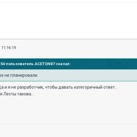
 11:16:19
09:54 пользователь
ACETON87
сказал:
же не планировали
а и я не разработчик, чтобы давать категоричный ответ...
я Лесты такова...