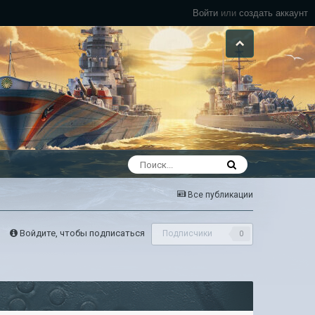
Войти
или
создать аккаунт
Все публикации
Войдите, чтобы подписаться
Подписчики
0