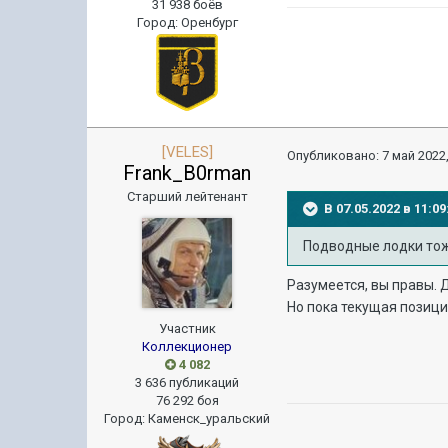
31 938 боёв
Город
:
Оренбург
[VELES]
Опубликовано:
7 май 2022,
Frank_B0rman
Старший лейтенант
В 07.05.2022 в 11:
Подводные лодки то
Разумеется, вы правы. Д
Но пока текущая позици
Участник
Коллекционер
4 082
3 636 публикаций
76 292 боя
Город
:
Каменск_уральский