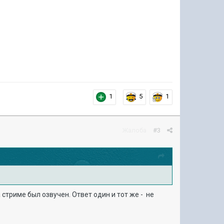
1
5
1
Жалоба
#3
 стриме был озвучен. Ответ один и тот же - не