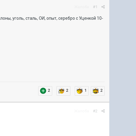
Жалоба
#1
ы, уголь, сталь, ОИ, опыт, серебро с Уценкой 10-
2
2
1
2
Жалоба
#2