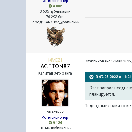
Коллекционер
4 082
3 636 публикаций
76 292 боя
Город
:
Каменск_уральский
[4MEZ]
Опубликовано:
7 май 2022,
ACETON87
Капитан 3-го ранга
В 07.05.2022 в 11:
Этот вопрос неоднокр
планируется....
Подводные лодки тоже 
Участник
Коллекционер
9 124
10 345 публикаций