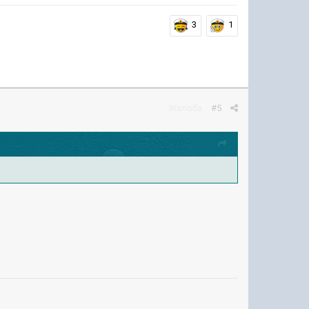
3
1
Жалоба
#5