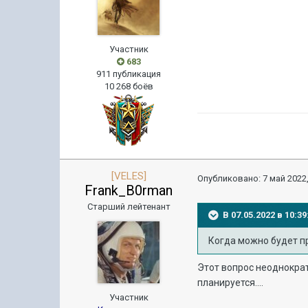
Участник
683
911 публикация
10 268 боёв
[VELES]
Опубликовано:
7 май 2022,
Frank_B0rman
Старший лейтенант
В 07.05.2022 в 10:
Когда можно будет п
Этот вопрос неоднократ
планируется....
Участник