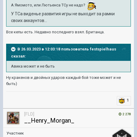
А Ямомото, или Лютьенса ТСу не надо?
У ТСа виденье развития игры не выходит за рамки
своих аккаунтов...
Все кепы есть. Недавно последнего взял. Британца.
В 26.03.2023 в 12:03:18 пользователь
festspielhaus
сказал:
Авика может и не быть
Ну кракенов и двойных ударов каждый бой тоже может и не
быть)
1
[FLD]
2 278
__Henry_Morgan_
Участник