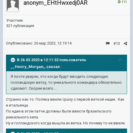
anonym_EHtHwxedj0AR
111
Участник
321 публикация
Опубликовано:
26 мар 2023, 12:19:14
#13
В 26.03.2023 в 12:11:32 пользователь
__Henry_Morgan_
сказал:
Я почти уверен, что когда будут вводить следующую
голландскую ветку, то уникального командира обязательно
сделают. Скорее всего....
Странно как то. Поляка ввели сразу с первой веткой нации. Как
и итальянца.
По идее в этом патче должны были ввести бразильского
уникального кепа.
Ну и голландского когда вышла их ветка. Но почему то не ввели.