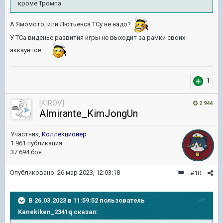
кроме Тромпа
А Ямомото, или Лютьенса ТСу не надо?
У ТСа виденье развития игры не выходит за рамки своих
аккаунтов...
1
[KIROV]
2 944
Almirante_KimJongUn
Участник,
Коллекционер
1 961 публикация
37 694 боя
Опубликовано:
26 мар 2023, 12:03:18
#10
В 26.03.2023 в 11:59:52 пользователь
Kanekiken_2341q
сказал: