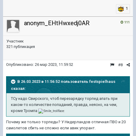
1
anonym_EHtHwxedj0AR
111
Участник
321 публикация
Опубликовано:
26 мар 2023, 11:59:52
#8
В 26.03.2023 в 11:56:52 пользователь
festspielhaus
сказал:
ТСу надо Свирского, чтоб перезарядку торпед апать при
каком-то количестве попаданий, правда, неясно, на чем,
кроме Тромпа
Почему же только торпеды? У Нидерландов отличная ПВО и 20
самолетов сбить не сложно если авик упорант.