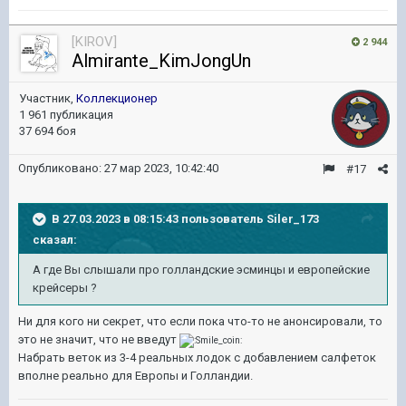
[KIROV]
2 944
Almirante_KimJongUn
Участник,
Коллекционер
1 961 публикация
37 694 боя
Опубликовано:
27 мар 2023, 10:42:40
#17
В 27.03.2023 в 08:15:43 пользователь
Siler_173
сказал:
А где Вы слышали про голландские эсминцы и европейские
крейсеры ?
Ни для кого ни секрет, что если пока что-то не анонсировали, то
это не значит, что не введут
Набрать веток из 3-4 реальных лодок с добавлением салфеток
вполне реально для Европы и Голландии.