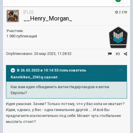
[FLD]
2 278
__Henry_Morgan_
Участник
1 580 публикаций
Опубликовано:
26 мар 2023, 11:28:32
#3
В 26.03.2023 в 10:14:53 пользователь
Kanekiken_2341q
сказал:
Как вам идея объединить ветки Нидерландов и ветки
Европы?
Идея ужасная. Зачем? Только потому, что у Вас кэпа не хватает?
Идеи, однако, у Вас - одна гениальнее другой..... И всё Вы
предлагаете исключительно под себя. Может чуть глобальнее
мыслить стоит?