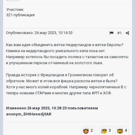
Участник
321 публикация
Опубликовано:
26 мар 2023, 10:14:53
#1
Как вам идея объединить ветки Нидерландов и ветки Европы?
Намека на нидерландкого уникального кепа пока нет.
Например хотелось бы посадить поляка с талантом на самолеты
и улучшенным перком отчаянный на золотого льва.
Правда история с Фрицландом и Гронингеном говорит об
обратном. Может в этом вся фишка раскола ветки и была?
Хотя у нас много копий кораблей. Например чернопятничные В с
теперь новыми СТАРами и многие другие типа АРП и ХСФ.
Изменено
26 мар 2023, 10:28:23
пользователем
anonym_EHtHwxedj0AR
2
3
4