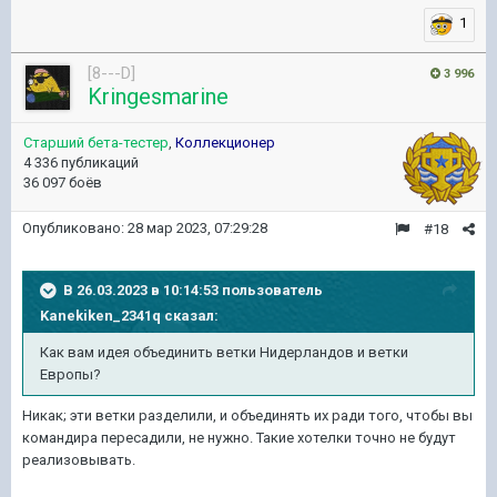
1
[8---D]
3 996
Kringesmarine
Старший бета-тестер
,
Коллекционер
4 336 публикаций
36 097 боёв
Опубликовано:
28 мар 2023, 07:29:28
#18
В 26.03.2023 в 10:14:53 пользователь
Kanekiken_2341q
сказал:
Как вам идея объединить ветки Нидерландов и ветки
Европы?
Никак; эти ветки разделили, и объединять их ради того, чтобы вы
командира пересадили, не нужно. Такие хотелки точно не будут
реализовывать.