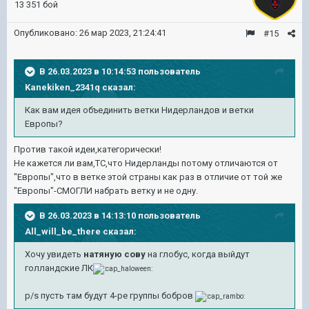
13 351 бой
Опубликовано:
26 мар 2023, 21:24:41
#15
В 26.03.2023 в 10:14:53 пользователь
Kanekiken_2341q
сказал:
Как вам идея объединить ветки Нидерландов и ветки
Европы?
Против такой идеи,категорически!
Не кажется ли вам,ТС,что Нидерланды потому отличаются от
"Европы",что в ветке этой страны как раз в отличие от той же
"Европы"-СМОГЛИ набрать ветку и не одну.
В 26.03.2023 в 14:13:10 пользователь
All_will_be_there
сказал:
Хочу увидеть
натяную сову
на глобус, когда выйдут
голландские ЛК
p/s пусть там будут 4-ре группы бобров