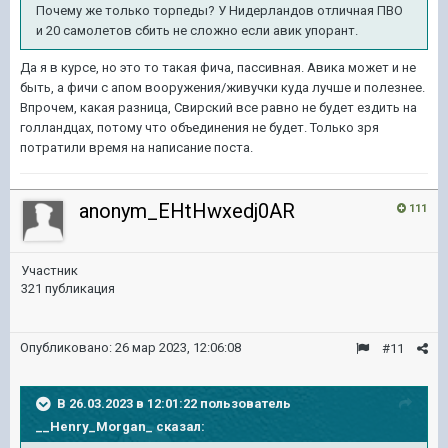
Почему же только торпеды? У Нидерландов отличная ПВО
и 20 самолетов сбить не сложно если авик упорант.
Да я в курсе, но это то такая фича, пассивная. Авика может и не
быть, а фичи с апом вооружения/живучки куда лучше и полезнее.
Впрочем, какая разница, Свирский все равно не будет ездить на
голландцах, потому что объединения не будет. Только зря
потратили время на написание поста.
anonym_EHtHwxedj0AR
111
Участник
321 публикация
Опубликовано:
26 мар 2023, 12:06:08
#11
В 26.03.2023 в 12:01:22 пользователь
__Henry_Morgan_
сказал: