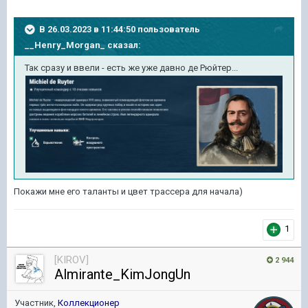
В 26.03.2023 в 11:44:50 пользователь
__Henry_Morgan_
сказал:
Так сразу и ввели - есть же уже давно де Рюйтер...
Покажи мне его таланты и цвет трассера для начала)
1
[KIROV]
2 944
Almirante_KimJongUn
Участник,
Коллекционер