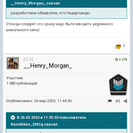
__Henry_Morgan_
сказал:
разработчики объявляли, что Нидерланды
Отсюда следует что сразу надо было вводить укуренного
уникального кепа)
1
[FLD]
2 278
__Henry_Morgan_
Участник
1 580 публикаций
Опубликовано:
26 мар 2023, 11:44:50
#5
В 26.03.2023 в 11:35:33 пользователь
Kanekiken_2341q
сказал: