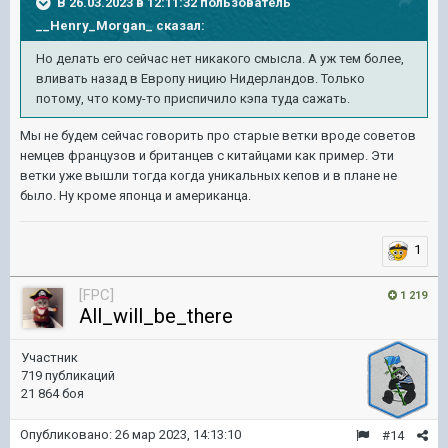
В 26.03.2023 в 12:11:32 пользователь
__Henry_Morgan_
сказал:
Но делать его сейчас нет никакого смысла. А уж тем более,
вливать назад в Европу ницию Нидерландов. Только
потому, что кому-то приспичило кэпа туда сажать.
Мы не будем сейчас говорить про старые ветки вроде советов
немцев французов и британцев с китайцами как пример. Эти
ветки уже вышли тогда когда уникальных кепов и в плане не
было. Ну кроме японца и американца.
1
[FPC]
1 219
All_will_be_there
Участник
719 публикаций
21 864 боя
Опубликовано:
26 мар 2023, 14:13:10
#14