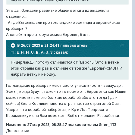
Это да . Ожидали развитие общей ветки а их выделили
отдельно...
А где Вы слышали про голландские эсминцы и европейские
крейсеры ?
Анонс был про вторую эсмов Европы , 6 шт .
В 26.03.2023 в 21:24:41 пользователь
TI_E_H_H_U_B_A_U_3
сказал:
Нидерланды потому отличаются от "Европы",что в ветке
этой страны как раз в отличие от той же "Европы"-СМОГЛИ
набрать ветку и не одну
.
Голландские крейсера имеют свою уникальность - авиаудар .
Эсмы , когда будут , тоже что то поимеют . Евроветка как Нация
может иметь намного больше кораблей ибо это тогда ( да и
сейчас) была Коалиция многих стран против стран злой Оси .
Уверен что кораблей наберётся , и Кр и Лк . Попросите
Карамельку и она Вам поможет . Всё от желания Разработки.
Изменено
27 мар 2023, 08:28:47
пользователем Siler_173
Дополнение