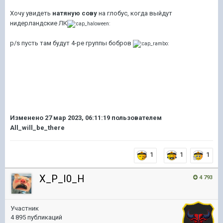
Хочу увидеть
натяную сову
на глобус, когда выйдут
нидерландские ЛК
p/s пусть там будут 4-ре группы бобров
Изменено
27 мар 2023, 06:11:19
пользователем
All_will_be_there
1
1
1
X_P_I0_H
4 793
Участник
4 895 публикаций