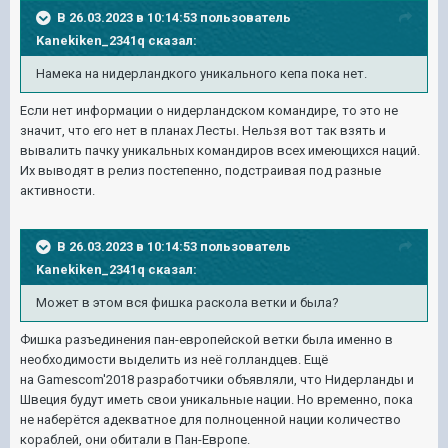
В 26.03.2023 в 10:14:53 пользователь
Kanekiken_2341q
сказал:
Намека на нидерландкого уникального кепа пока нет.
Если нет информации о нидерландском командире, то это не
значит, что его нет в планах Лесты. Нельзя вот так взять и
вывалить пачку уникальных командиров всех имеющихся наций.
Их выводят в релиз постепенно, подстраивая под разные
активности.
В 26.03.2023 в 10:14:53 пользователь
Kanekiken_2341q
сказал:
Может в этом вся фишка раскола ветки и была?
Фишка разъединения пан-европейской ветки была именно в
необходимости выделить из неё голландцев. Ещё
на Gamescom'2018 разработчики объявляли, что Нидерланды и
Швеция будут иметь свои уникальные нации. Но временно, пока
не наберётся адекватное для полноценной нации количество
кораблей, они обитали в Пан-Европе.