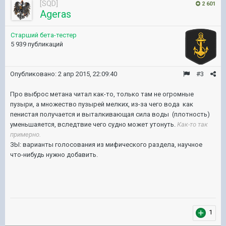
[SQD]
2 601
Ageras
Старший бета-тестер
5 939 публикаций
Опубликовано:
2 апр 2015, 22:09:40
#3
Про выброс метана читал как-то, только там не огромные
пузыри, а множество пузырей мелких, из-за чего вода как
пенистая получается и выталкивающая сила воды (плотность)
уменьшаяется, вследтвие чего судно может утонуть.
Как-то так
примерно.
ЗЫ: варианты голосования из мифического раздела, научное
что-нибудь нужно добавить.
1