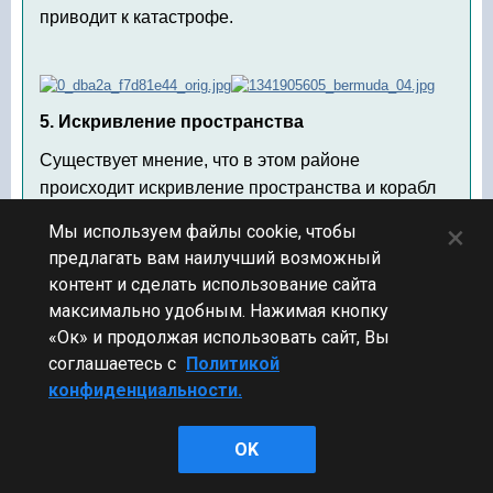
приводит к катастрофе.
5. Искривление пространства
Существует мнение, что в этом районе
происходит искривление пространства и корабл
попадают в четвёртое измерение. Кроме того,
×
Мы используем файлы cookie, чтобы
считают, что время течёт с непостоянной
предлагать вам наилучший возможный
скоростью и непрямолинейно. Это вызывает
контент и сделать использование сайта
пространственно-временные изменения.
максимально удобным. Нажимая кнопку
«Ок» и продолжая использовать сайт, Вы
Таким образом, в аномальной зоне Бермудского
соглашаетесь с
Политикой
треугольника пропадают различные объекты при
конфиденциальности.
загадочных обстоятельствах. Те, кому удалось
выйти из этой опасной зоны, рассказывают о
происходящих событиях приблизительно
OK
одинаково, что свидетельствует об