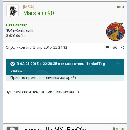
[MSA]
53
Marsianin90
Бета-тестер
184 публикации
3 626 боёв
Опубликовано:
2 апр 2015, 22:21:32
#6
В 02.04.2015 в 22:20:35 пользователь HenkelTag
сказал:
Пришло время о... тличных историй)
ну перед сном немного мистики можно=)
anonym_UatMXoEvnC6c
2 198