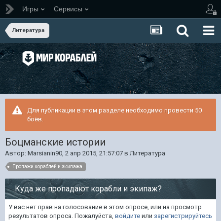
Игры
Сервисы
Литература
Для публикации в этом разделе необходимо провести 50
боёв.
Боцманские истории
Автор:
Marsianin90
,
2 апр 2015, 21:57:07
в
Литература
Пропажи кораблей и экипажа
Куда же пропадают корабли и экипаж?
У вас нет прав на голосование в этом опросе, или на просмотр
результатов опроса. Пожалуйста,
войдите
или
зарегистрируйтесь