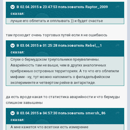
В 02.04.2015 в 23:47:53 пользователь Raptor_2009
сказал:
лучше его облетать и опплывать )) и будет счастье
там проходит очень торговых путей если я не ошибаюсь
В 03.04.2015 в 01:25:28 пользователь Rebel__1
сказал:
Слухи о бермудском треугольнике преувеличены.
Аварийность там не выше, чем в других аналогичных
прибрежных островных территориях. А то что его облепили
мифами - ну, тут можно напомнить о филадельфийском
эксперименте и четвертом рейхе в антарктиде.
да есть вроде какая то статистика аварийности и что бермуды
слишком завышены
В 03.04.2015 в 04:57:30 пользователь smersh_86
сказал:
А мне кажется что всетоки есть измерение