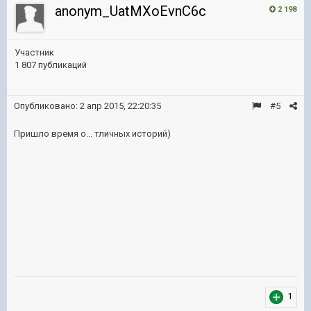
anonym_UatMXoEvnC6c
2 198
Участник
1 807 публикаций
Опубликовано:
2 апр 2015, 22:20:35
#5
Пришло время о... тличных историй)
1