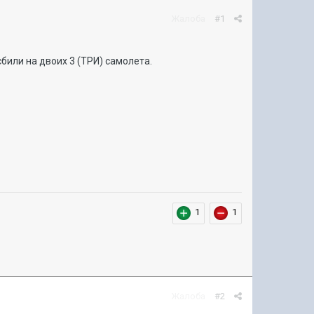
Жалоба
#1
били на двоих 3 (ТРИ) самолета.
1
1
Жалоба
#2