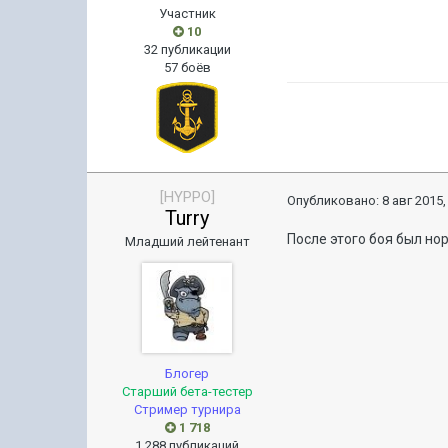
Участник
10
32 публикации
57 боёв
[HYPPO]
Опубликовано:
8 авг 2015,
Turry
После этого боя был но
Младший лейтенант
Блогер
Старший бета-тестер
Стример турнира
1 718
1 288 публикаций