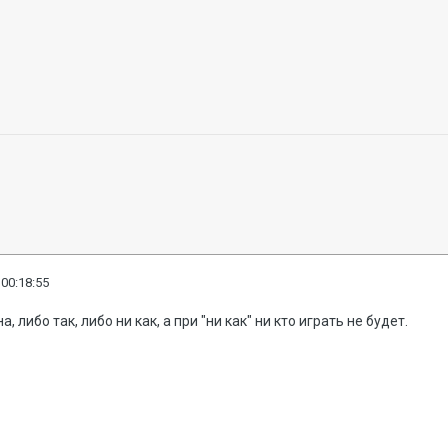
 00:18:55
, либо так, либо ни как, а при "ни как" ни кто играть не будет.