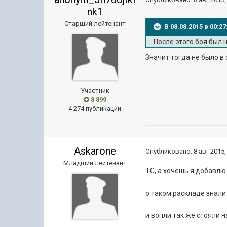
nk1
Старший лейтенант
В 08.08.2015 в 00:2
После этого боя был 
Значит тогда не было в
Участник
8 899
4 274 публикации
Askarone
Опубликовано:
8 авг 2015,
Младший лейтенант
ТС, а хочешь я добавлю
о таком раскладе знали
и вопли так же стояли н