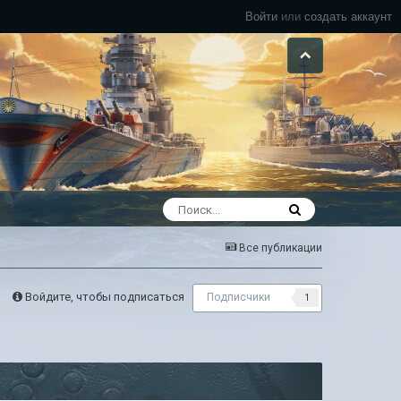
Войти
или
создать аккаунт
Все публикации
Войдите, чтобы подписаться
Подписчики
1