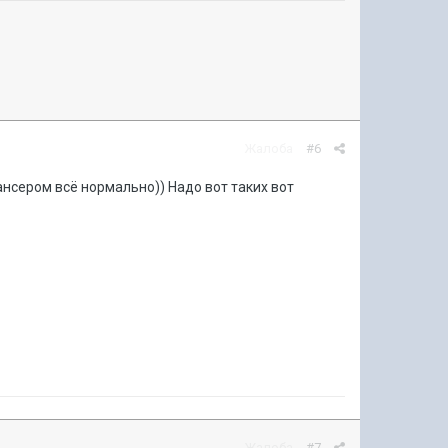
Жалоба
#6
лансером всё нормально)) Надо вот таких вот
Жалоба
#7