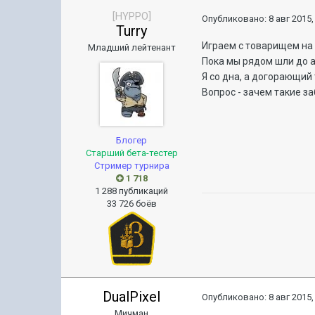
[HYPPO]
Опубликовано:
8 авг 2015,
Turry
Играем с товарищем на
Младший лейтенант
Пока мы рядом шли до а
Я со дна, а догорающий 
Вопрос - зачем такие з
Блогер
Старший бета-тестер
Стример турнира
1 718
1 288 публикаций
33 726 боёв
DualPixel
Опубликовано:
8 авг 2015,
Мичман