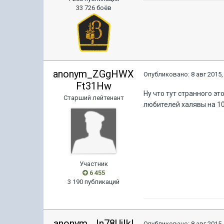
33 726 боёв
anonym_ZGgHWX
Опубликовано:
8 авг 2015,
Ft31Hw
Ну что тут странного э
Старший лейтенант
любителей халявы на 10х
Участник
6 455
3 190 публикаций
anonym_Jn78UjIkI
Опубликовано:
8 авг 2015,