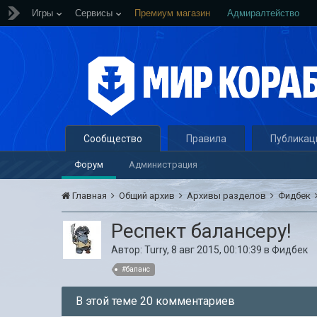
Игры
Сервисы
Премиум магазин
Адмиралтейство
Сообщество
Правила
Публикац
Форум
Администрация
Главная
Общий архив
Архивы разделов
Фидбек
Респект балансеру!
Автор:
Turry
,
8 авг 2015, 00:10:39
в
Фидбек
#баланс
В этой теме 20 комментариев