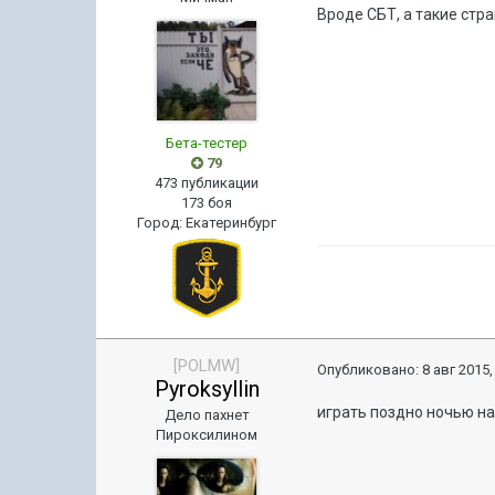
Вроде СБТ, а такие стр
Бета-тестер
79
473 публикации
173 боя
Город
:
Екатеринбург
[POLMW]
Опубликовано:
8 авг 2015,
Pyroksyllin
играть поздно ночью на
Дело пахнет
Пироксилином