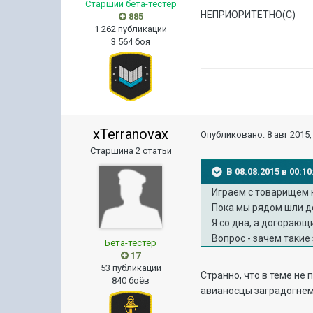
Старший бета-тестер
НЕПРИОРИТЕТНО(С)
885
1 262 публикации
3 564 боя
xTerranovax
Опубликовано:
8 авг 2015,
Старшина 2 статьи
В 08.08.2015 в 00:1
Играем с товарищем 
Пока мы рядом шли до
Я со дна, а догорающ
Вопрос - зачем такие
Бета-тестер
17
53 публикации
Странно, что в теме не
840 боёв
авианосцы заградогне