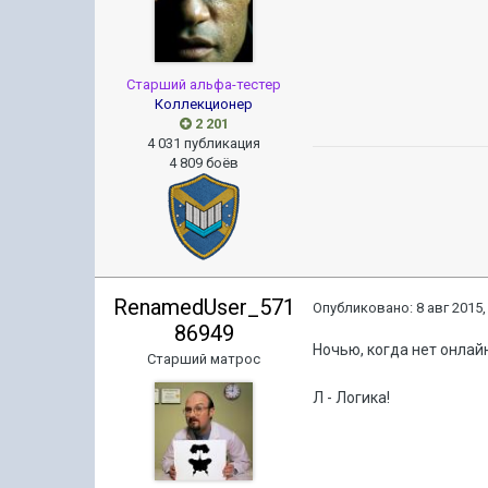
Старший альфа-тестер
Коллекционер
2 201
4 031 публикация
4 809 боёв
RenamedUser_571
Опубликовано:
8 авг 2015,
86949
Ночью, когда нет онлайна
Старший матрос
Л - Логика!