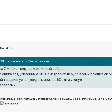
 04:04:57
0:39 пользователь Turry сказал:
на 2 Миоко, получаем
отличный заброс
.
 авика под усиленным ПВО, с истребителем, со всеми плюшками мы
ий товарищ успел увидеть авика с 63к хп и утонул.
 забросы?
 появились авиководы с нашивками старших бета-тестеров, и не рас
м