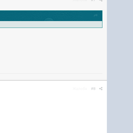
Жалоба
#8