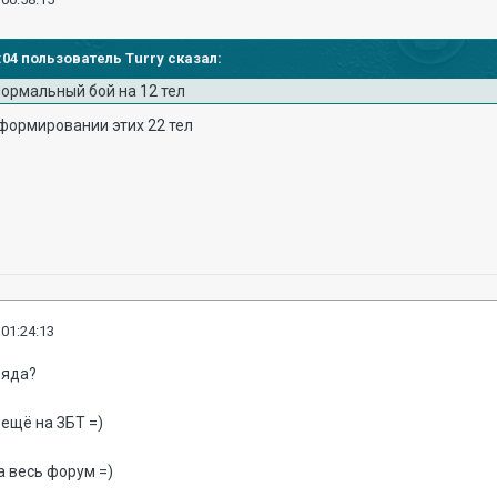
7:04 пользователь Turry сказал:
нормальный бой на 12 тел
 формировании этих 22 тел
 01:24:13
 яда?
 ещё на ЗБТ =)
а весь форум =)