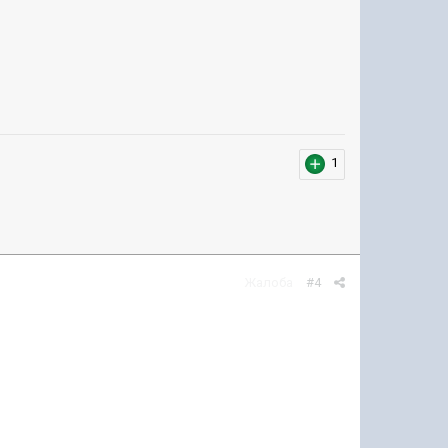
1
Жалоба
#4