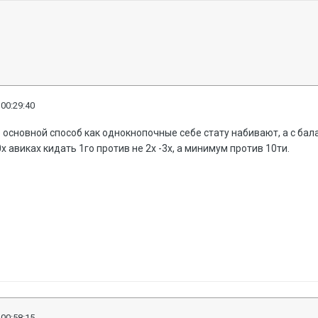
 00:29:40
то основной способ как однокнопочные себе стату набивают, а с ба
 авиках кидать 1го против не 2х -3х, а минимум против 10ти.
 00:58:15