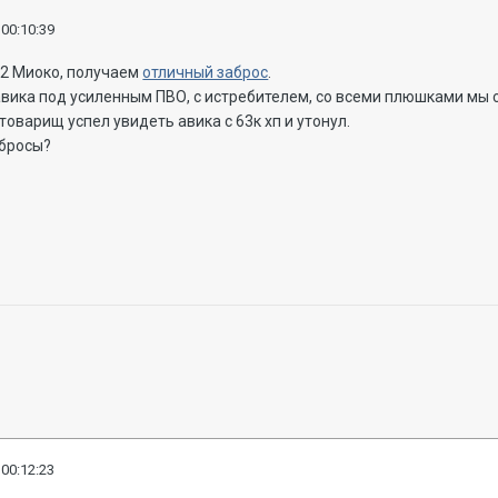
 00:10:39
 2 Миоко, получаем
отличный заброс
.
вика под усиленным ПВО, с истребителем, со всеми плюшками мы с
товарищ успел увидеть авика с 63к хп и утонул.
абросы?
 00:12:23