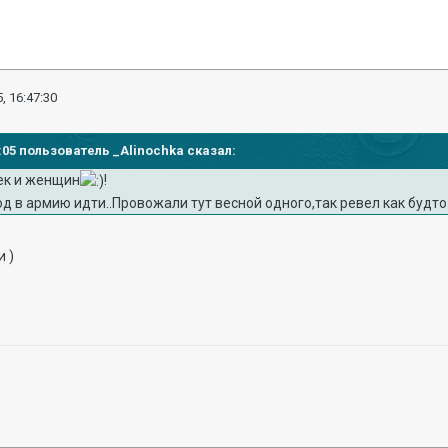
, 16:47:30
46:05 пользователь _Alinochka сказал:
ек и женщин
!
год в армию идти..Провожали тут весной одного,так ревел как будто
и )