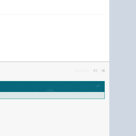
Жалоба
#3