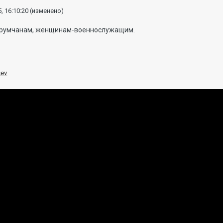
, 16:10:20
(изменено)
румчанам, женщинам-военнослужащим.
sev