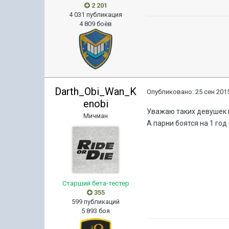
2 201
4 031 публикация
4 809 боёв
Darth_Obi_Wan_K
Опубликовано:
25 сен 2015
enobi
Уважаю таких девушек
Мичман
А парни боятся на 1 год
Старший бета-тестер
355
599 публикаций
5 893 боя