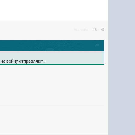
Жалоба
#5
 на войну отправляют..