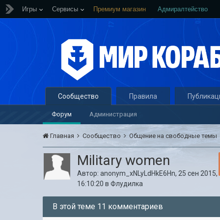
Игры
Сервисы
Премиум магазин
Адмиралтейство
Сообщество
Правила
Публикац
Форум
Администрация
Главная
Сообщество
Общение на свободные темы
Military women
Автор:
anonym_xNLyLdHkE6Hn
,
25 сен 2015,
16:10:20
в
Флудилка
В этой теме 11 комментариев