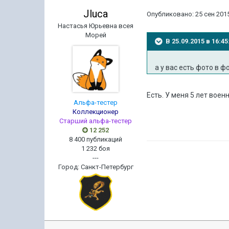
Jluca
Опубликовано:
25 сен 2015
Настасья Юрьевна всея
Морей
В 25.09.2015 в 16:4
а у вас есть фото в 
Есть. У меня 5 лет воен
Альфа-тестер
Коллекционер
Старший альфа-тестер
12 252
8 400 публикаций
1 232 боя
---
Город
:
Санкт-Петербург