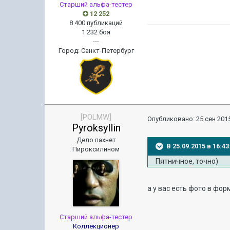
Старший альфа-тестер
12 252
8 400 публикаций
1 232 боя
---
Город
:
Санкт-Петербург
[POLMW]
Опубликовано:
25 сен 2015
Pyroksyllin
Дело пахнет
В 25.09.2015 в 16:4
Пироксилином
Пятничное, точно)
а у вас есть фото в фор
Старший альфа-тестер
Коллекционер