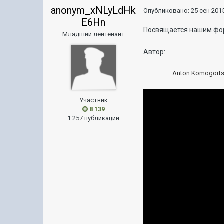
anonym_xNLyLdHk
Опубликовано:
25 сен 2015
E6Hn
Посвящается нашим фо
Младший лейтенант
Автор:
Anton Komogort
Участник
8 139
1 257 публикаций