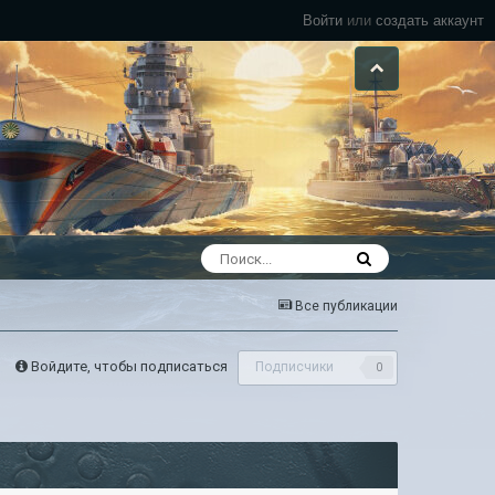
Войти
или
создать аккаунт
Все публикации
Войдите, чтобы подписаться
Подписчики
0