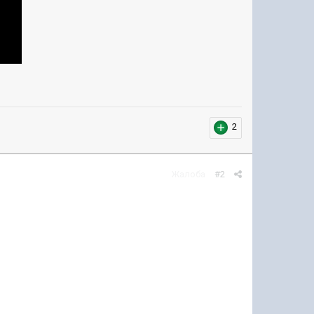
2
Жалоба
#2