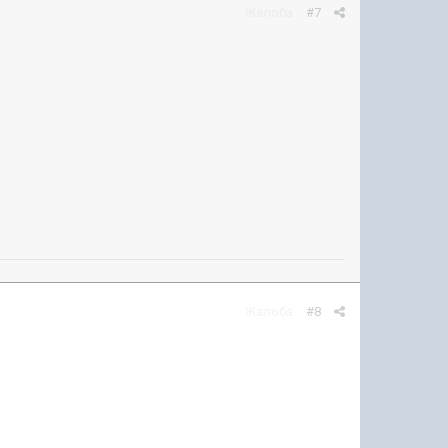
Жалоба
#7
Жалоба
#8