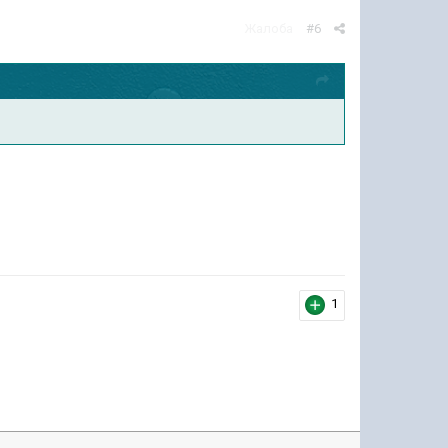
Жалоба
#6
1