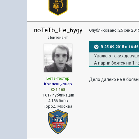
noTeTb_He_6ygy
Опубликовано:
25 сен 2015
Лейтенант
В 25.09.2015 в 16:
Уважаю таких девуш
А парни боятся на 1 
Бета-тестер
Дело далеко не в боязн
Коллекционер
1 168
1 617 публикаций
4 186 боёв
Город
:
Москва