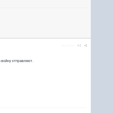
Жалоба
#4
а войну отправляют..