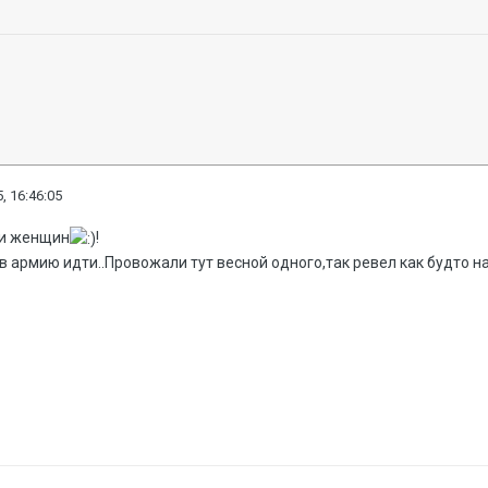
, 16:46:05
 и женщин
!
 в армию идти..Провожали тут весной одного,так ревел как будто н