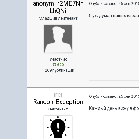
anonym_r2ME7Nn
Опубликовано:
25 сен 2015
LhQNi
Я уж думал наших изра
Младший лейтенант
Участник
600
1 269 публикаций
[FC]
Опубликовано:
25 сен 2015
RandomException
Каждый день вижу в фо
Лейтенант