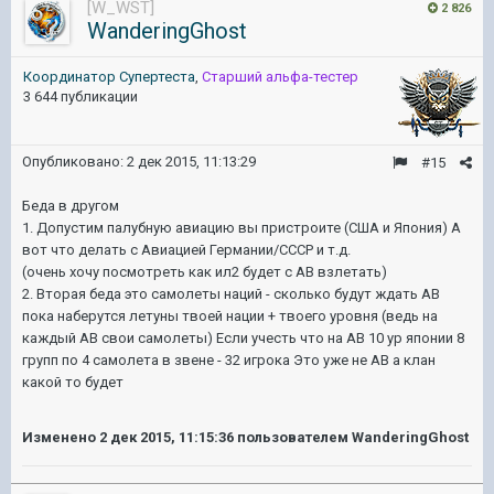
[W_WST]
2 826
WanderingGhost
Координатор Cупертеста
,
Старший альфа-тестер
3 644 публикации
Опубликовано:
2 дек 2015, 11:13:29
#15
Беда в другом
1. Допустим палубную авиацию вы пристроите (США и Япония) А
вот что делать с Авиацией Германии/СССР и т.д.
(очень хочу посмотреть как ил2 будет с АВ взлетать)
2. Вторая беда это самолеты наций - сколько будут ждать АВ
пока наберутся летуны твоей нации + твоего уровня (ведь на
каждый АВ свои самолеты) Если учесть что на АВ 10 ур японии 8
групп по 4 самолета в звене - 32 игрока Это уже не АВ а клан
какой то будет
Изменено
2 дек 2015, 11:15:36
пользователем WanderingGhost