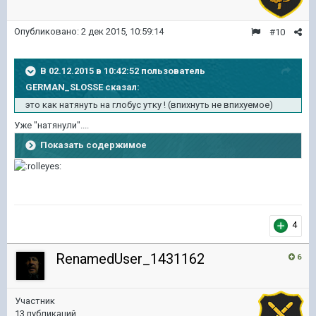
Опубликовано:
2 дек 2015, 10:59:14
#10
В 02.12.2015 в 10:42:52 пользователь
GERMAN_SLOSSE сказал:
это как натянуть на глобус утку ! (впихнуть не впихуемое)
Уже "натянули"....
Показать содержимое
4
RenamedUser_1431162
6
Участник
13 публикаций