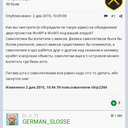
90 боёв
Опубликовано:
2 дек 2015, 10:39:38
#1
Как вы смотрите (и обсуждали ли такую идею) на объединение
двух проектов WoWP и WoWS под вашей эгидой?
Самолетики бы взлетали с авиков, физика самолетиков была бы
более реальной, смысл авиков существенно бы поменялся, а
самолетики и щас рубятся друг с другом над океаном и наземку
крабят и морские объекты, самолетам еще и с островов можно
взлетать где базы есть.
Патаму шта с самолетиками все равно надо что то делать, ибо
загнутся они!
Изменено
2 дек 2015, 10:46:39
пользователем ship2244
3
[S_O_Y]
1 080
GERMAN_SLOSSE