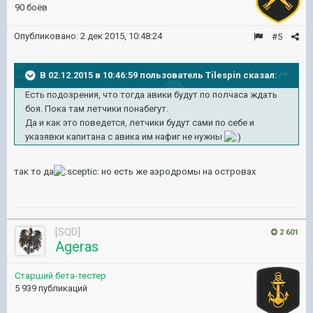
90 боёв
Опубликовано:
2 дек 2015, 10:48:24
#5
В 02.12.2015 в 10:46:59 пользователь Tilespin сказал:
Есть подозрения, что тогда авики будут по полчаса ждать
боя. Пока там летчики понабегут.
Да и как это поведется, летчики будут сами по себе и
указявки капитана с авика им нафиг не нужны
так то да
но есть же аэродромы на островах
[SQD]
2 601
Ageras
Старший бета-тестер
5 939 публикаций