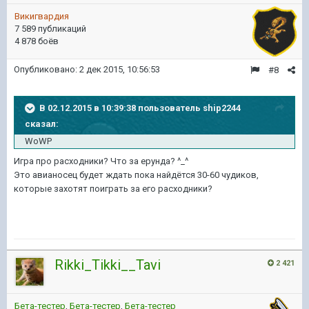
Викигвардия
7 589 публикаций
4 878 боёв
Опубликовано:
2 дек 2015, 10:56:53
#8
В 02.12.2015 в 10:39:38 пользователь ship2244
сказал:
WoWP
Игра про расходники? Что за ерунда? ^_^
Это авианосец будет ждать пока найдётся 30-60 чудиков,
которые захотят поиграть за его расходники?
Rikki_Tikki__Tavi
2 421
Бета-тестер
,
Бета-тестер
,
Бета-тестер