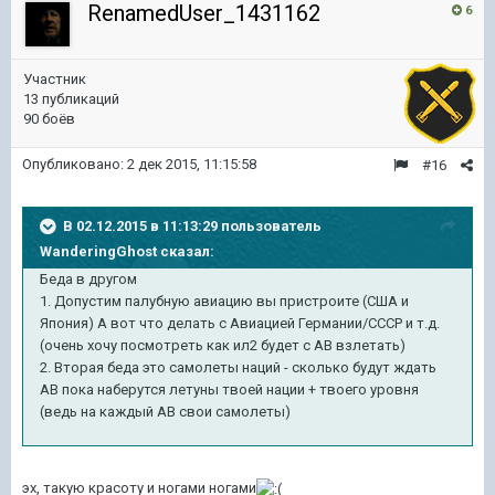
RenamedUser_1431162
6
Участник
13 публикаций
90 боёв
Опубликовано:
2 дек 2015, 11:15:58
#16
В 02.12.2015 в 11:13:29 пользователь
WanderingGhost сказал:
Беда в другом
1. Допустим палубную авиацию вы пристроите (США и
Япония) А вот что делать с Авиацией Германии/СССР и т.д.
(очень хочу посмотреть как ил2 будет с АВ взлетать)
2. Вторая беда это самолеты наций - сколько будут ждать
АВ пока наберутся летуны твоей нации + твоего уровня
(ведь на каждый АВ свои самолеты)
эх, такую красоту и ногами ногами