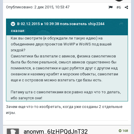
Опубликовано:
2 дек 2015, 10:53:47
#6
В 02.12.2015 в 10:39:38 пользователь ship2244
сказал:
Как вы смотрите (и обсуждали ли такую идею) на
объединение двух проектов WoWP и WoWS под вашей
эгидой?
Самолетики бы взлетали с авиков, физика самолетиков
была бы более реальной, смысл авиков существенно бы
поменялся, а самолетики и щас рубятся друг с другом над
океаном и наземку крабят и морские объекты, самолетам
еще и с островов можно взлетать где базы есть.
Патаму шта с самолетиками все равно надо что то делать,
ибо загнутся они!
Зачем еще что-то изобретать, когда уже созданы 2 отдельные
игры.
anonym_6lzHPQdJnT32
168