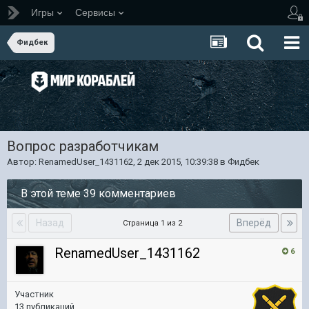
Игры
Сервисы
Фидбек
Вопрос разработчикам
Автор:
RenamedUser_1431162
,
2 дек 2015, 10:39:38
в
Фидбек
В этой теме 39 комментариев
Назад
Вперёд
Страница 1 из 2
RenamedUser_1431162
6
Участник
13 публикаций