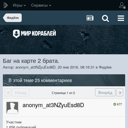
Игры
Сервисы
Фидбек
Баг на карте 2 брата.
Автор:
anonym_at3NZyuEsd8D
,
20 янв 2016, 08:16:31
в
Фидбек
В этой теме 25 комментариев
Назад
Вперёд
Страница 1 из 2
anonym_at3NZyuEsd8D
677
Участник
1 656 публикаций