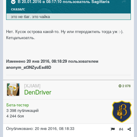
В 20.01.2016 в 08:17:10 пользователь Sagittaris
сказал:
это не баг. это чайка
Нет. Кусок острова какой-то. Ну или птеродактиль тогда уж :-).
Кетцалькоатль.
Изменено
20 янв 2016, 08:18:29
пользователем
anonym_at3NZyuEsd8D
[XJIAM]
2 078
DenDriver
Бета-тестер
3 398 публикаций
4 244 боя
Опубликовано:
20 янв 2016, 08:18:33
#4