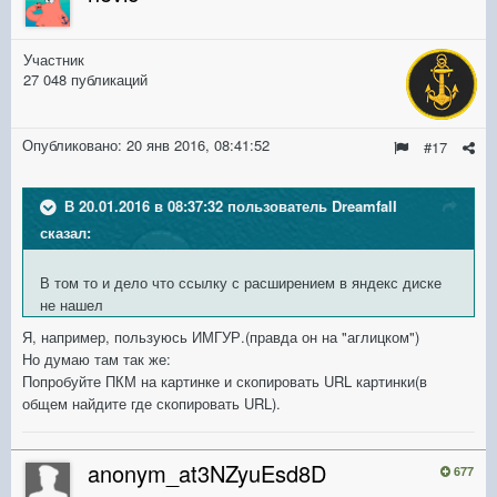
Участник
27 048 публикаций
Опубликовано:
20 янв 2016, 08:41:52
#17
В 20.01.2016 в 08:37:32 пользователь DreamfalI
сказал:
В том то и дело что ссылку с расширением в яндекс диске
не нашел
Я, например, пользуюсь ИМГУР.(правда он на "аглицком")
Но думаю там так же:
Попробуйте ПКМ на картинке и скопировать URL картинки(в
общем найдите где скопировать
URL).
anonym_at3NZyuEsd8D
677