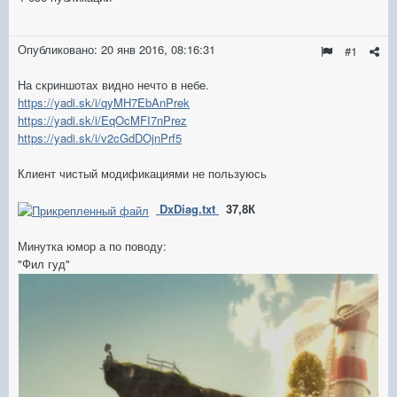
Опубликовано:
20 янв 2016, 08:16:31
#1
На скриншотах видно нечто в небе.
https://yadi.sk/i/qyMH7EbAnPrek
https://yadi.sk/i/EqOcMFI7nPrez
https://yadi.sk/i/v2cGdDOjnPrf5
Клиент чистый модификациями не пользуюсь
DxDiag.txt
37,8К
Минутка юмор а по поводу:
"Фил гуд"