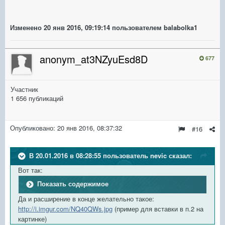
Изменено
20 янв 2016, 09:19:14
пользователем balabolka1
anonym_at3NZyuEsd8D
677
Участник
1 656 публикаций
Опубликовано:
20 янв 2016, 08:37:32
#16
В 20.01.2016 в 08:28:55 пользователь nevic сказал:
Вот так:
Показать содержимое
Да и расширение в конце желательно такое:
http://i.imgur.com/NQ40QWs.jpg
(пример для вставки в п.2 на
картинке)