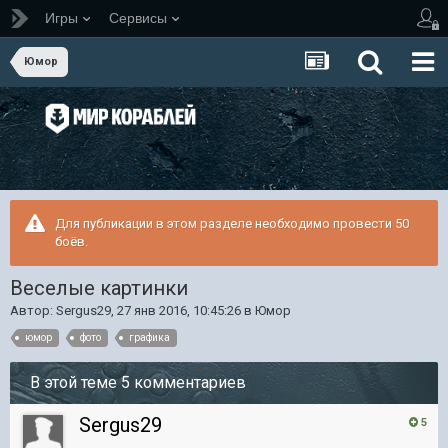
Игры
Сервисы
Юмор
Для публикации в этом разделе необходимо провести 50
боёв.
Веселые картинки
Автор:
Sergus29
,
27 янв 2016, 10:45:26
в
Юмор
юмор
фото
графика
В этой теме 5 комментариев
Sergus29
5