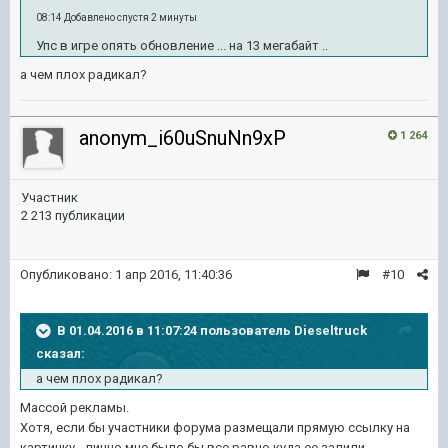
08:14 Добавлено спустя 2 минуты
Упс в игре опять обновление ... на 13 мегабайт ..
а чем плох радикал?
anonym_i60uSnuNn9xP
1 264
Участник
2 213 публикации
Опубликовано:
1 апр 2016, 11:40:36
#10
В 01.04.2016 в 11:07:24 пользователь Dieseltruck
сказал:
а чем плох радикал?
Массой рекламы.
Хотя, если бы участники форума размещали прямую ссылку на
картинку - лично мне было бы все равно куда ее залили...