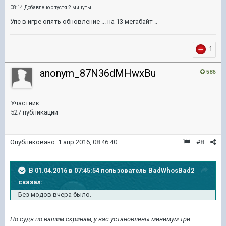
08:14 Добавлено спустя 2 минуты
Упс в игре опять обновление ... на 13 мегабайт ..
1
anonym_87N36dMHwxBu
586
Участник
527 публикаций
Опубликовано:
1 апр 2016, 08:46:40
#8
В 01.04.2016 в 07:45:54 пользователь BadWhosBad2
сказал:
Без модов вчера было.
Но судя по вашим скринам, у вас установлены минимум три