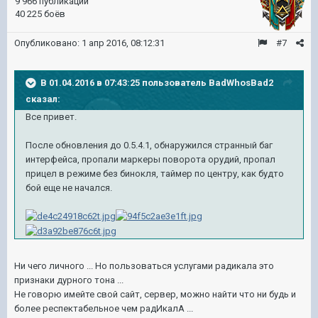
9 966 публикаций
40 225 боёв
Опубликовано:
1 апр 2016, 08:12:31
#7
В 01.04.2016 в 07:43:25 пользователь BadWhosBad2
сказал:
Все привет.
После обновления до 0.5.4.1, обнаружился странный баг
интерфейса, пропали маркеры поворота орудий, пропал
прицел в режиме без бинокля, таймер по центру, как будто
бой еще не начался.
Ни чего личного ... Но пользоваться услугами радикала это
признаки дурного тона ...
Не говорю имейте свой сайт, сервер, можно найти что ни будь и
более респектабельное чем радИкалА ...