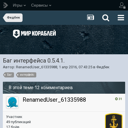
Игры
Сервисы
Фидбек
Баг интерфейса 0.5.4.1.
Автор:
RenamedUser_61335988
,
1 апр 2016, 07:43:25
в
Фидбек
Баг
интерфейс
В этой теме 12 комментариев
RenamedUser_61335988
31
Участник
49 публикаций
17 боёв