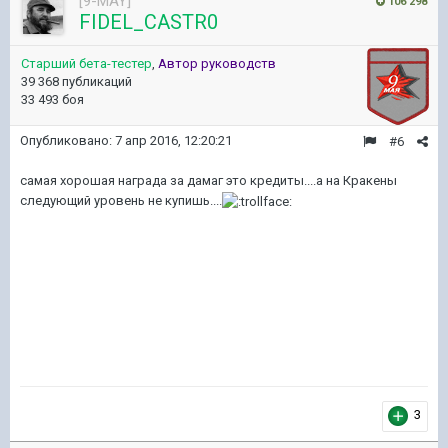
[9-MAY]
106 298
FIDEL_CASTR0
Старший бета-тестер
,
Автор руководств
39 368 публикаций
33 493 боя
Опубликовано:
7 апр 2016, 12:20:21
#6
самая хорошая награда за дамаг это кредиты....а на Кракены
следующий уровень не купишь....
3