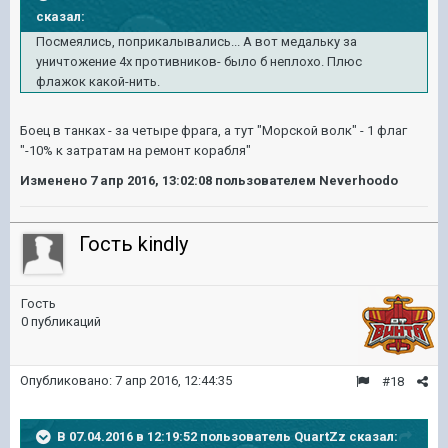
сказал:
Посмеялись, поприкалывались... А вот медальку за
уничтожение 4х противников- было б неплохо. Плюс
флажок какой-нить.
Боец в танках - за четыре фрага, а тут "Морской волк" - 1 флаг
"-10% к затратам на ремонт корабля"
Изменено
7 апр 2016, 13:02:08
пользователем Neverhoodo
Гость kindly
Гость
0 публикаций
Опубликовано:
7 апр 2016, 12:44:35
#18
В 07.04.2016 в 12:19:52 пользователь QuartZz сказал: