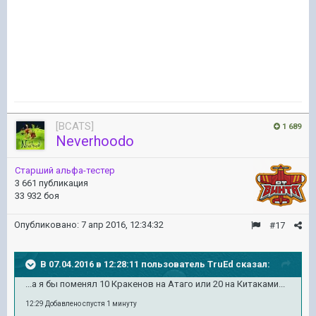
[BCATS]
1 689
Neverhoodo
Старший альфа-тестер
3 661 публикация
33 932 боя
Опубликовано:
7 апр 2016, 12:34:32
#17
В 07.04.2016 в 12:28:11 пользователь TruEd сказал:
...а я бы поменял 10 Кракенов на Атаго или 20 на Китаками...
12:29 Добавлено спустя 1 минуту