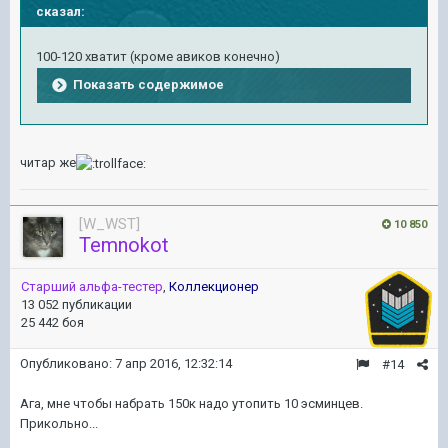
сказал:
100-120 хватит (кроме авиков конечно)
Показать содержимое
читар же
[W_WST]
10 850
Temnokot
Старший альфа-тестер
,
Коллекционер
13 052 публикации
25 442 боя
Опубликовано:
7 апр 2016, 12:32:14
#14
Ага, мне чтобы набрать 150к надо утопить 10 эсминцев.
Прикольно...