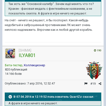
Так есть же "Основной калибр". Зачем ещё менять что-то?
Кракен - фановая медаль с фентезийным названием, а не
показатель скилла. А фраги в игре ничего не решают.
На счёт - ничего не решают, я бы поспорил. Какой-нибудь
недобитый и заброшенный противниками ЛК может очень
неплохо надомажить. Впрочем как и любой другой корабль.
[SHIMA]
190
ILYA801
Бета-тестер
,
Коллекционер
820 публикаций
14 166 боёв
Опубликовано:
7 апр 2016, 12:52:47
#19
В 07.04.2016 в 12:19:52 пользователь QuartZz сказал:
А фраги в игре ничего не решают.