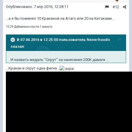
Опубликовано:
7 апр 2016, 12:28:11
#12
...а я бы поменял 10 Кракенов на Атаго или 20 на Китаками...
12:29 Добавлено спустя 1 минуту
В 07.04.2016 в 12:25:50 пользователь Neverhoodo
сказал:
И назвать медаль "Спрут" за нанесения 200К дамаги ...
...Кракен и спрут одна фигня...