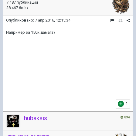
7 487 публикаций
28 467 боёв
Опубликовано:
7 апр 2016, 12:15:34
#2
Например за 150к дамага?
1
hubaksis
834