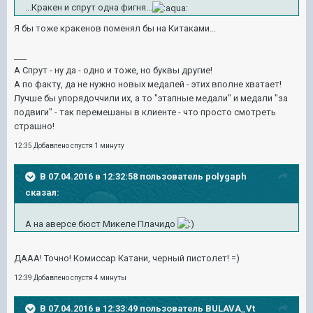
...Кракен и спрут одна фигня...
Я бы тоже кракенов поменял бы на Китаками...
___
А Спрут - ну да - одно и тоже, но буквы другие!
А по факту, да не нужно новых медалей - этих вполне хватает!
Лучше бы упорядоччили их, а то "этапные медали" и медали "за
подвиги" - так перемешаны в клиенте - что просто смотреть
страшно!
12:35 Добавлено спустя 1 минуту
В 07.04.2016 в 12:32:58 пользователь polygaph
сказал:
А на аверсе бюст Микеле Плачидо
ДААА! Точно! Комиссар Катани, черный пистолет! =)
12:39 Добавлено спустя 4 минуты
В 07.04.2016 в 12:33:49 пользователь BULAVA_Vt