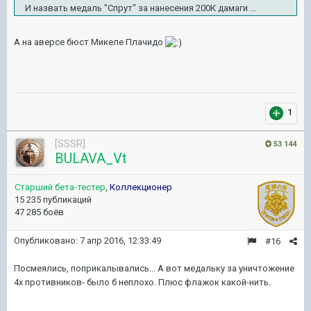
И назвать медаль "Спрут" за нанесения 200К дамаги ...
А на аверсе бюст Микеле Плачидо
1
[SSSR]
53 144
BULAVA_Vt
Старший бета-тестер
,
Коллекционер
15 235 публикаций
47 285 боёв
Опубликовано:
7 апр 2016, 12:33:49
#16
Посмеялись, поприкалывались... А вот медальку за уничтожение
4х противников- было б неплохо. Плюс флажок какой-нить.