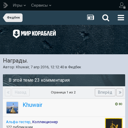
Игры
Сервисы
Фидбек
Награды.
Автор:
Khuwair
,
7 апр 2016, 12:12:40
в
Фидбек
В этой теме 23 комментария
Назад
Вперёд
Страница 1 из 2
Khuwair
80
Альфа-тестер
,
Коллекционер
122 публикации