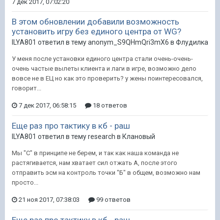
7 дек 2017, 07:02:20
В этом обновлении добавили возможность
установить игру без единого центра от WG?
ILYA801 ответил в тему anonym_S9QHmQri3mX6 в
Флудилка
У меня после установки единого центра стали очень-очень-
очень частые вылеты клиента и лаги в игре, возможно дело
вовсе не в ЕЦ но как это проверить? у жены поинтересовался,
говорит...
7 дек 2017, 06:58:15
18 ответов
Еще раз про тактику в кб - раш
ILYA801 ответил в тему research в
Клановый
Мы "С" в принципе не берем, и так как наша команда не
растягивается, нам хватает сил отжать А, после этого
отправить эсм на контроль точки "Б" в общем, возможно нам
просто...
21 ноя 2017, 07:38:03
99 ответов