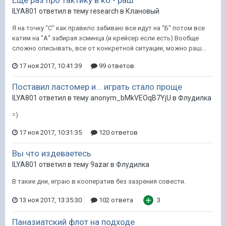
Еще раз про тактику в кб - раш
ILYA801 ответил в тему research в
Клановый
Я на точку "С" как правило забиваю все идут на "Б" потом все
катим на "А" забирая эсминца (и крейсер если есть) Вообще
сложно описывать, все от конкретной ситуации, можно раш...
17 ноя 2017, 10:41:39
99 ответов
Поставил ластомер и... играть стало проще
ILYA801 ответил в тему anonym_bMkVEOqB7YjU в
Флудилка
=)
17 ноя 2017, 10:31:35
120 ответов
Вы что издеваетесь
ILYA801 ответил в тему 9azar в
Флудилка
В такие дни, играю в кооператив без зазрения совести.
13 ноя 2017, 13:35:30
102 ответа
3
Паназиатский флот на подходе