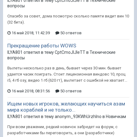
ILYA801 ответил в тему CptCmoJIJIeTT в
Технические
вопросы
Спасибо за совет, дома посмотрю сколько памяти видит вин 10
(32 бита).
16 май 2018, 11:42:39
50 ответов
Прекращение работы WOWS
ILYA801 ответил в тему CptCmoJIJIeTT в
Технические
вопросы
Вылеты несколько раз в день, бывает через 30 мин. бывает
удается часик поиграть. Стоит лицензионная виндовс 10, проц
i5, 4 гб озу, видео 1 гб (620 гт), вылетает с ошибкой не хватает...
16 май 2018, 08:31:56
50 ответов
Ищем новых игроков, желающих научиться азам
мира кораблей и не только...
ILYA801 ответил в тему anonym_93KWhUrzhIno в
Новичкам
При всем уважении, редкий новичок забредет на форум, с
разработчиками бы переговорить, а они (разработчики)