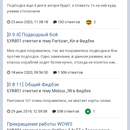
Подлодка еще 4 дня в ангаре будет, а плавать то на ней куда,
режим отключили.
25 июн 2020, 11:38:18
130 ответов
2
[0.9.4] Подводный бой
ILYA801 ответил в тему Partizan_Kin в
Фидбек
Мне лодки понравились, так же понравились подводные бои
против подлодок. Одно замечание, в данном режиме, все
классы кораблей ходят более кучно, отсюда не понятно как...
18 июн 2020, 09:56:50
1 506 ответов
[0.8.11] Общий Фидбэк
ILYA801 ответил в тему Mebius_lW в
Фидбек
Ранговые 1х1 очень понравились, не хватает карты океан.
29 дек 2019, 12:59:38
358 ответов
1
Прекращение работы WOWS