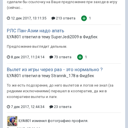
сделали бы ссылочку на Ваше предложение при заходе в игру
(сейчас...
12 дек 2017, 13:11:35
213 ответа
1
РЛС Пан-Азии надо апать
ILYA801 ответил в тему SuperJedi2009 в
Фидбек
Предложение выглядит дельным.
8 дек 2017, 11:24:14
73 ответа
1
Вылет из игры через раз - это нормально ?
ILYA801 ответил в тему Strannik_178 в
Фидбек
То же есть подозрение, до него вылетов и логов не знал (за
редкими исключениями) перешел в кооператив, да же в
кооперативе вылеты и лаги.
7 дек 2017, 12:44:34
23 ответа
ILYA801
изменил фотографию профиля.