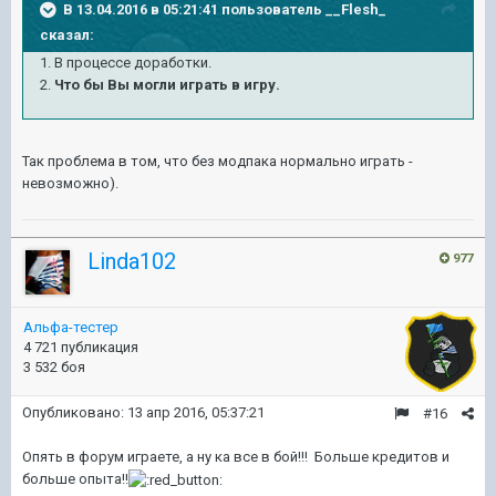
В 13.04.2016 в 05:21:41 пользователь __Flesh_
сказал:
1. В процессе доработки.
2.
Что бы Вы могли играть в игру.
Так проблема в том, что без модпака нормально играть -
невозможно).
Linda102
977
Альфа-тестер
4 721 публикация
3 532 боя
Опубликовано:
13 апр 2016, 05:37:21
#16
Опять в форум играете, а ну ка все в бой!!! Больше кредитов и
больше опыта!!