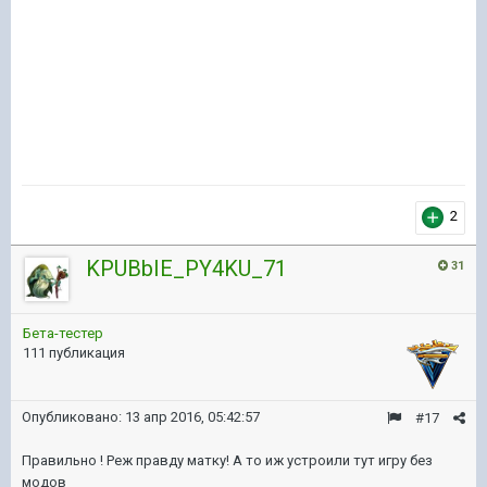
2
KPUBbIE_PY4KU_71
31
Бета-тестер
111 публикация
Опубликовано:
13 апр 2016, 05:42:57
#17
Правильно ! Реж правду матку! А то иж устроили тут игру без
модов