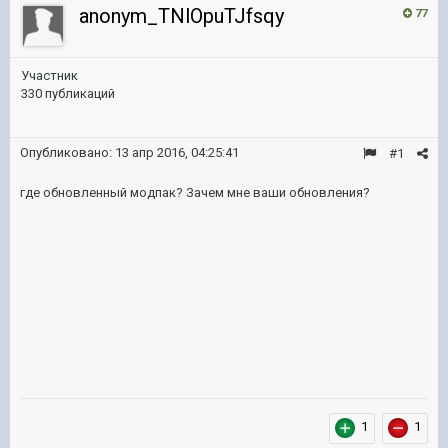
anonym_TNlOpuTJfsqy
77
Участник
330 публикаций
Опубликовано:
13 апр 2016, 04:25:41
#1
где обновленный модпак? Зачем мне ваши обновления?
1
1