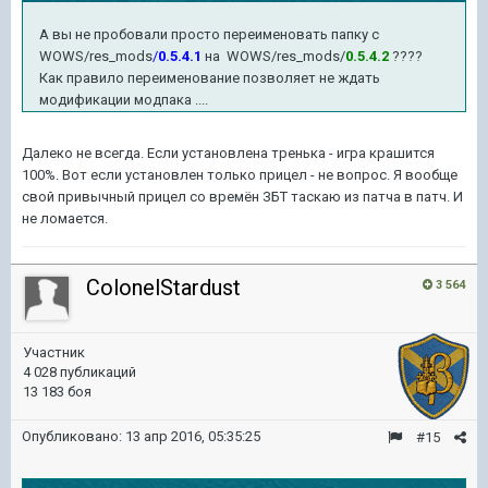
А вы не пробовали просто переименовать папку с
WOWS/res_mods
/
0.5.4.1
на WOWS/res_mods/
0.5.4.2
????
Как правило переименование позволяет не ждать
модификации модпака ....
Далеко не всегда. Если установлена тренька - игра крашится
100%. Вот если установлен только прицел - не вопрос. Я вообще
свой привычный прицел со времён ЗБТ таскаю из патча в патч. И
не ломается.
ColonelStardust
3 564
Участник
4 028 публикаций
13 183 боя
Опубликовано:
13 апр 2016, 05:35:25
#15