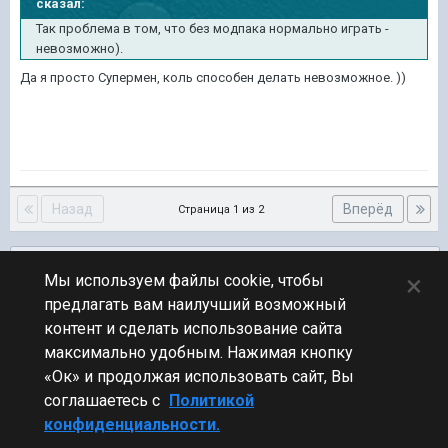
сказал:
Так проблема в том, что без модпака нормально играть -
невозможно).
Да я просто Супермен, коль способен делать невозможное. ))
Назад
Вперёд
Страница 1 из 2
Подписчики
0
×
Мы используем файлы cookie, чтобы
предлагать вам наилучший возможный
ПЕРЕЙТИ К СПИСКУ ТЕМ
контент и сделать использование сайта
Обсуждение Мира Кораблей
максимально удобным. Нажимая кнопку
«Ок» и продолжая использовать сайт, Вы
соглашаетесь с
Политикой
конфиденциальности.
Стиль