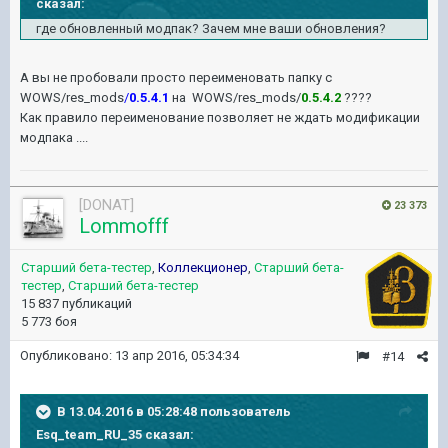
сказал:
где обновленный модпак? Зачем мне ваши обновления?
А вы не пробовали просто переименовать папку с
WOWS/res_mods
/
0.5.4.1
на WOWS/res_mods/
0.5.4.2
????
Как правило переименование позволяет не ждать модификации
модпака ....
[DONAT]
23 373
Lommofff
Старший бета-тестер
,
Коллекционер
,
Старший бета-
тестер
,
Старший бета-тестер
15 837 публикаций
5 773 боя
Опубликовано:
13 апр 2016, 05:34:34
#14
В 13.04.2016 в 05:28:48 пользователь
Esq_team_RU_35 сказал: