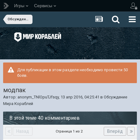
Игры
Сервисы
Обсуждение Мира Кораблей
Для публикации в этом разделе необходимо провести 50
боёв.
модпак
Автор:
anonym_TNlOpuTJfsqy
,
13 апр 2016, 04:25:41
в
Обсуждение
Мира Кораблей
В этой теме 40 комментариев
Назад
Вперёд
Страница 1 из 2