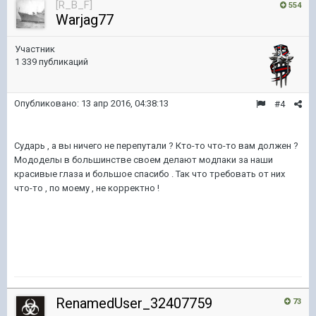
[R_B_F]
554
Warjag77
Участник
1 339 публикаций
Опубликовано:
13 апр 2016, 04:38:13
#4
Сударь , а вы ничего не перепутали ? Кто-то что-то вам должен ?
Мододелы в большинстве своем делают модпаки за наши
красивые глаза и большое спасибо . Так что требовать от них
что-то , по моему , не корректно !
RenamedUser_32407759
73