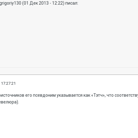
grigoriy130 (01 Дек 2013 - 12:22) писал:
 17:27:21
источников его псевдоним указывается как «Тэтч», что соответс
шевелюра).