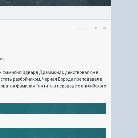
Жалоба
#1
 и фамилия Эдвард Драммонд), действовал он в
к стать разбойником, Черная Борода преподавал в
оватая фамилия Тич (что в переводе с английского