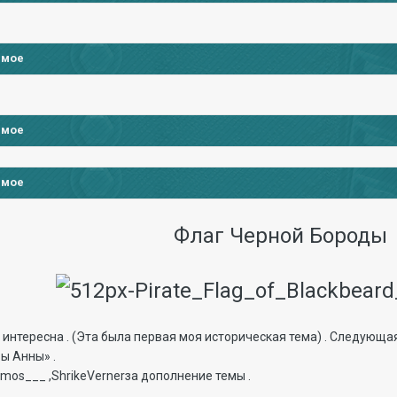
имое
имое
имое
Флаг Черной Бороды
интересна . (Эта была первая моя историческая тема) . Следующа
ы Анны» .
smos___ ,ShrikeVernerза дополнение темы .