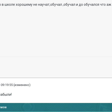
о в школе хорошему не научат,обучал ,обучал и до обучался что аж
 09:19:55
(изменено)
забыли!
имое