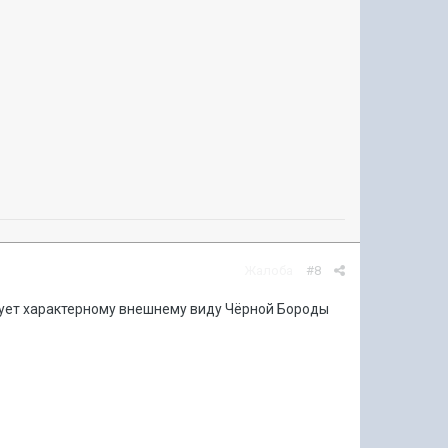
Жалоба
#8
твует характерному внешнему виду Чёрной Бороды