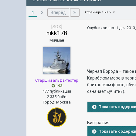
1
Вперёд
2
Страница 1 из 2
[SOX]
Опубликовано:
1 дек 2013,
nikk178
Мичман
Черная Борода – такое
Карибском море в перио
Старший альфа-тестер
британском флоте, обуч
193
477 публикаций
означает «учить»).
2 335 боёв
Город
:
Москва
Показать содерж
Биография .
Показать содерж