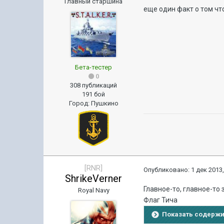
Главный старшина
еще один факт о том чт
Бета-тестер
0
308 публикаций
191 бой
Город
:
Пушкино
[RNR]
Опубликовано:
1 дек 2013,
ShrikeVerner
Главное-то, главное-то 
Royal Navy
Флаг Тича
Показать содерж