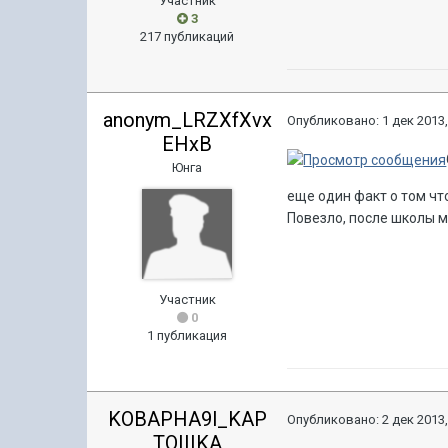
Участник
3
217 публикаций
anonym_LRZXfXvx
Опубликовано:
1 дек 2013,
EHxB
Юнга
еще один факт о том чт
Повезло, после школы м
Участник
0
1 публикация
KOBAPHA9l_KAP
Опубликовано:
2 дек 2013,
TOIIIKA