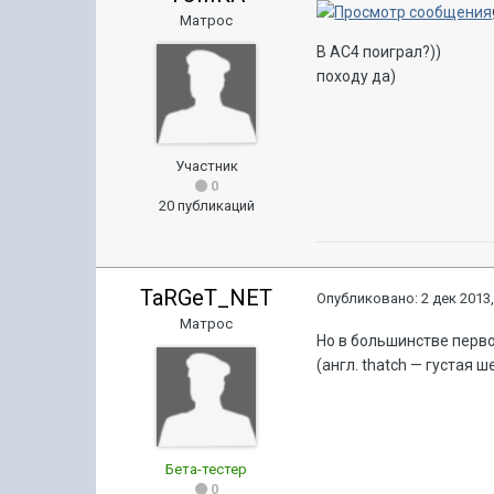
Матрос
В AC4 поиграл?))
походу да)
Участник
0
20 публикаций
TaRGeT_NET
Опубликовано:
2 дек 2013,
Матрос
Но в большинстве перво
(англ. thatch — густая 
Бета-тестер
0