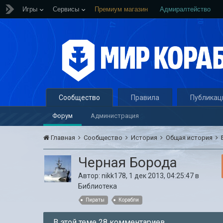
Игры
Сервисы
Премиум магазин
Адмиралтейство
Сообщество
Правила
Публикац
Форум
Администрация
Главная
Сообщество
История
Общая история
Черная Борода
Автор:
nikk178
,
1 дек 2013, 04:25:47
в
Библиотека
Пираты
Корабли
В этой теме 28 комментариев