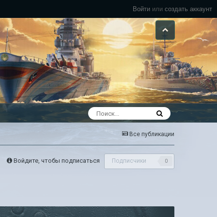
Войти
или
создать аккаунт
Все публикации
Войдите, чтобы подписаться
Подписчики
0