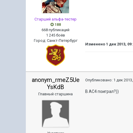
Старший альфа-тестер
188
668 публикаций
1 245 боёв
Город
:
Санкт-Петербург
Изменено
1 дек 2013, 09
anonym_rmeZ5Ue
Опубликовано:
1 дек 2013,
YsKdB
В AC4 поиграл?))
Главный старшина