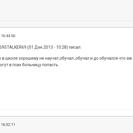
 16:44:50
69STALKER69 (01 Дек 2013 - 10:28) писал:
о в школе хорошему не научат,обучал ,обучал и до обучался что аж
огут в псих больницу попасть.
 16:32:11