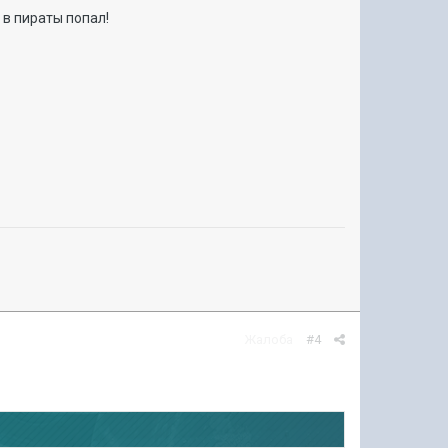
 в пираты попал!
Жалоба
#4