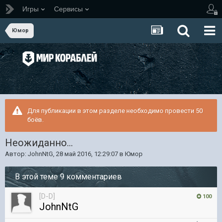
Игры
Сервисы
Юмор
Для публикации в этом разделе необходимо провести 50
боёв.
Неожиданно...
Автор:
JohnNtG
,
28 май 2016, 12:29:07
в
Юмор
В этой теме 9 комментариев
[D-D]
100
JohnNtG