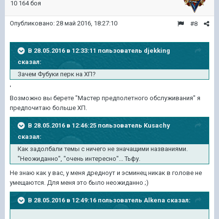
10 164 боя
Опубликовано:
28 май 2016, 18:27:10
#8
В 28.05.2016 в 12:33:11 пользователь djekking
сказал:
Зачем Фубуки перк на ХП?
'
Возможно вы берете "Мастер предполетного обслуживания" я
предпочитаю больше ХП.
В 28.05.2016 в 12:46:25 пользователь Kusachy
сказал:
Как задолбали темы с ничего не значащими названиями.
"Неожиданно", "очень интересно"... Тьфу.
Не знаю как у вас, у меня дредноут и эсминец никак в голове не
умещаются. Для меня это было неожиданно ;)
В 28.05.2016 в 12:49:16 пользователь Alkena сказал: