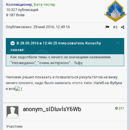
Коллекционер
,
Бета-тестер
10 327 публикаций
8 187 боёв
Опубликовано:
28 май 2016, 12:49:16
#5
В 28.05.2016 в 12:46:25 пользователь Kusachy
сказал:
Как задолбали темы с ничего не значащими названиями.
"Неожиданно", "очень интересно"... Тьфу.
Человек решил показать и похвалиться результатом не вижу
ничего плохого, надо было написать чтото типо: Нагиб на Фубуки
и всё
anonym_sIDluvIsY6Wb
211
Участник