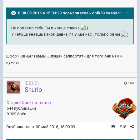
В 30.05.2016 в 15:33:20 пользователь onik63 сказал:
Не повезло тебе. Ты в конце списка
.
У Тельца знаешь какой девиз ? Лучше нас , только овны
.
Шооо? Овны? Пфыы ... пущай саппортят - для того они нам и
нужны
[EZI-S]
168
Shurlo
Старший альфа-тестер
544 публикации
8 909 боёв
Опубликовано:
30 май 2016, 16:00:09
#18