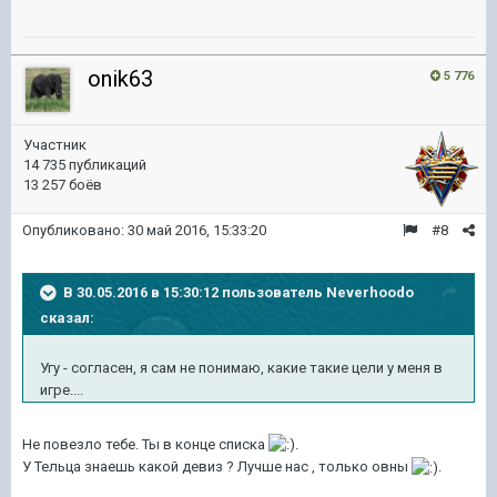
onik63
5 776
Участник
14 735 публикаций
13 257 боёв
Опубликовано:
30 май 2016, 15:33:20
#8
В 30.05.2016 в 15:30:12 пользователь Neverhoodo
сказал:
Угу - согласен, я сам не понимаю, какие такие цели у меня в
игре....
Не повезло тебе. Ты в конце списка
.
У Тельца знаешь какой девиз ? Лучше нас , только овны
.