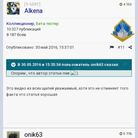
[9-MAY]
4 153
Alkena
Коллекционер
,
Бета-тестер
10 327 публикаций
8 187 боёв
Опубликовано:
30 май 2016, 15:37:01
#11
В 30.05.2016 в 15:35:54 пользователь onik63 сказал:
Спорим , что автор статьи лев
.
Это видно из всех щелей уважаемый, хотя это не отменяет того
факта что статья хорошая
onik63
5 776