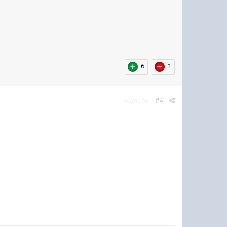
6
1
Жалоба
#4