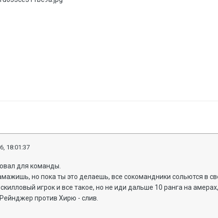
6, 18:01:37
ровал для команды.
дамажишь, но пока ты это делаешь, все сокомандники сольются в св
 скилловый игрок и все такое, но не иди дальше 10 ранга на амерах
Рейнджер против Хирю - слив.