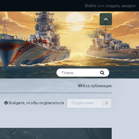
Войти
или
создать аккаунт
Все публикации
Войдите, чтобы подписаться
Подписчики
0