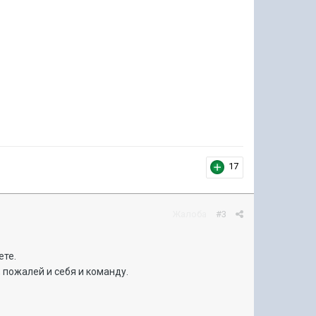
17
Жалоба
#3
ете.
, пожалей и себя и команду.