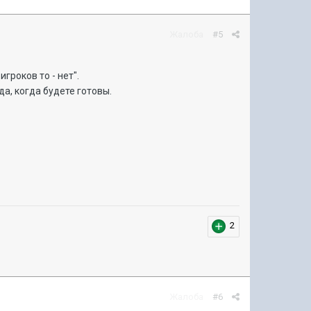
Жалоба
#5
гроков то - нет".
да, когда будете готовы.
2
Жалоба
#6