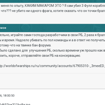
меня по опыту, КАКИМ МАКАРОМ ЭТО ? Я сам убил 3 Фулл корабля (
что??? не убито ни одного фрага, хотите сказать что он точки брал?
имое
ельно, играйте сами господа разработчики в свои РБ, 2 раза я брал
 и время. Надоело убивать по пол команды и а в ответ не получать
 потому-что на твинке бан форума.
е было сделано для улучшения РБ, сколько времени уж прошло как 
оить, короче, отправляйте свои РБ на консервацию.
ttp://worldofwarships.ru/ru/community/accounts/67905310-_3meeED_
6, 18:00:50