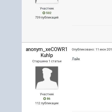
Участник
502
739 публикаций
anonym_xeCOWR1
Опубликовано:
11 июн 201
KuhIp
Лайк
Старшина 1 статьи
Участник
86
112 публикации