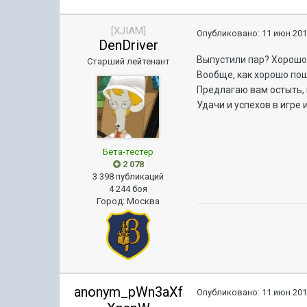
[XJIAM]
Опубликовано:
11 июн 201
DenDriver
Выпустили пар? Хорошо
Старший лейтенант
Вообще, как хорошо пошу
Предлагаю вам остыть, 
Удачи и успехов в игре 
Бета-тестер
2 078
3 398 публикаций
4 244 боя
Город
:
Москва
anonym_pWn3aXf
Опубликовано:
11 июн 201