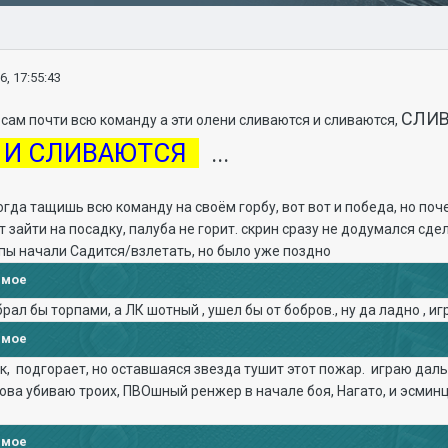
6, 17:55:43
СЛИВ
сам почти всю команду а эти олени сливаются и сливаются,
 И СЛИВАЮТСЯ
...
огда тащишь всю команду на своём горбу, вот вот и победа, но поч
т зайти на посадку, палуба не горит. скрин сразу не додумался сде
ппы начали Садится/взлетать, но было уже поздно
имое
брал бы торпами, а ЛК шотный , ушел бы от бобров., ну да ладно , и
имое
 ок, подгорает, но оставшаяся звезда тушит этот пожар. играю даль
ова убиваю троих, ПВОшный ренжер в начале боя, Нагато, и эсминца
имое