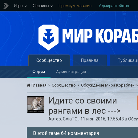
Игры
Сервисы
Премиум магазин
Адмиралтейство
Сообщество
Правила
Публикац
Форум
Администрация
Главная
Сообщество
Обсуждение Мира Кораблей
Идите со своими
рангами в лес --->
Автор:
CViaTOj
,
11 июн 2016, 17:55:43
в
Обс
В этой теме 64 комментария