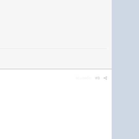
Жалоба
#8