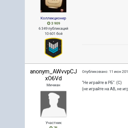
Коллекционер
3 909
6 349 публикаций
10 601 бой
anonym_AWvvpCJ
Опубликовано:
11 июн 201
xO6Vd
"Не играйте в РБ". (С)
Мичман
(не играйте на АВ, не иг
Участник
75