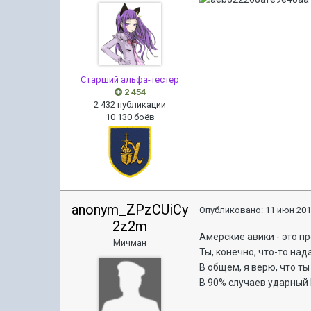
Старший альфа-тестер
2 454
2 432 публикации
10 130 боёв
anonym_ZPzCUiCy
Опубликовано:
11 июн 201
2z2m
Амерские авики - это п
Мичман
Ты, конечно, что-то на
В общем, я верю, что ты
В 90% случаев ударный 