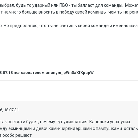
выбрал, будь то ударный или ПВО - ты балласт для команды. Может
т намного больше вносить в победу своей команды, чем ты на ре
о. Но предполагаю, что ты не светишь своей команде и именно из-з
8:07:18
пользователем anonym_pWn3aXfXpapW
6, 18:07:31
ак всегда и будет, нечему тут удивляться. Качельки уерх-униз.
между эсминцами и
девочками-чирлидершами с пампушками
остальн
е особо решают.