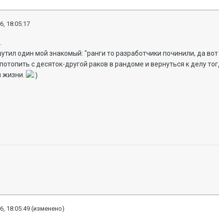
6, 18:05:17
.
тил один мой знакомый: "ранги то разработчики починили, да вот и
потопить с десяток-другой раков в рандоме и вернуться к делу тог
и жизни.
6, 18:05:49
(изменено)