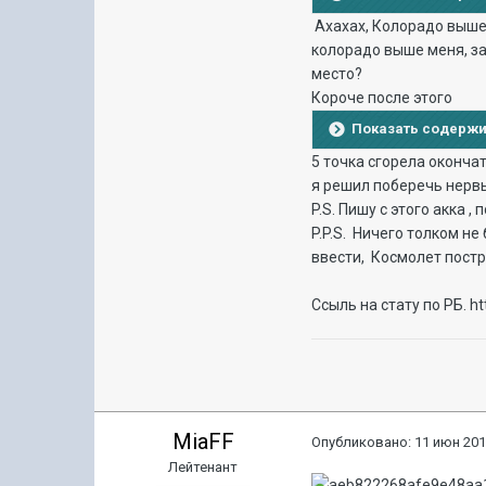
Ахахах, Колорадо выше 
колорадо выше меня, за 
место?
Короче после этого
Показать содерж
5 точка сгорела окончат
я решил поберечь нервы
P.S. Пишу с этого акка ,
P.P.S. Ничего толком н
ввести, Космолет постр
Ссыль на стату по РБ. h
MiaFF
Опубликовано:
11 июн 201
Лейтенант