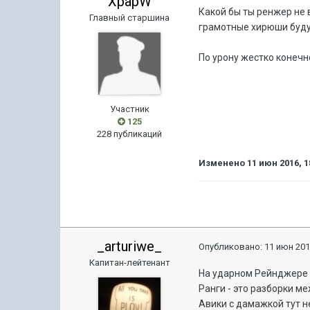
XpapW
Какой бы ты ренжер не 
Главный старшина
грамотные хирюши буду
По урону жестко конечн
Участник
125
228 публикаций
Изменено
11 июн 2016, 1
_arturiwe_
Опубликовано:
11 июн 201
Капитан-лейтенант
На ударном Рейнджере т
Ранги - это разборки 
Авики с дамажкой тут н