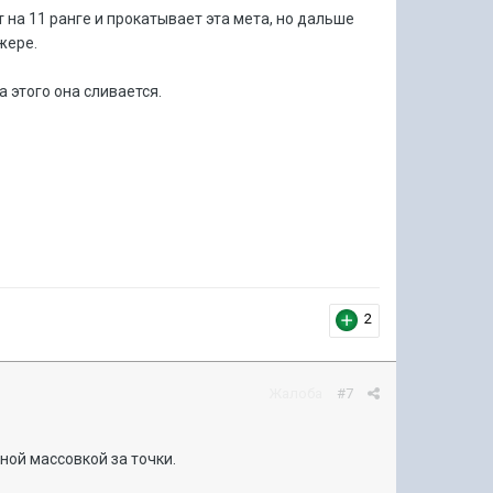
 на 11 ранге и прокатывает эта мета, но дальше
нжере.
а этого она сливается.
2
Жалоба
#7
ой массовкой за точки.