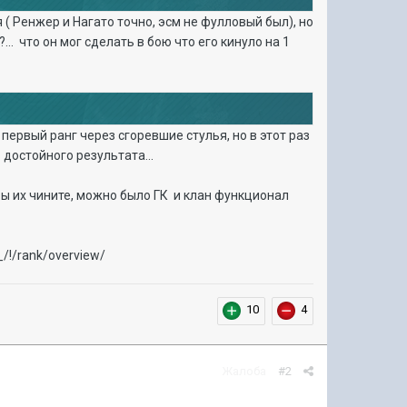
 Ренжер и Нагато точно, эсм не фулловый был), но
... что он мог сделать в бою что его кинуло на 1
 первый ранг через сгоревшие стулья, но в этот раз
 достойного результата...
вы их чините, можно было ГК и клан функционал
/!/rank/overview/
10
4
Жалоба
#2