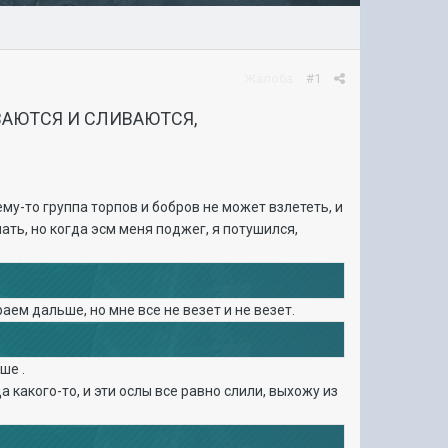
Жалоба
#1
АЮТСЯ И СЛИВАЮТСЯ,
ему-то группа торпов и бобров не может взлететь, и
лать, но когда эсм меня поджег, я потушился,
граем дальше, но мне все не везет и не везет.
ше .
 какого-то, и эти ослы все равно слили, выхожу из