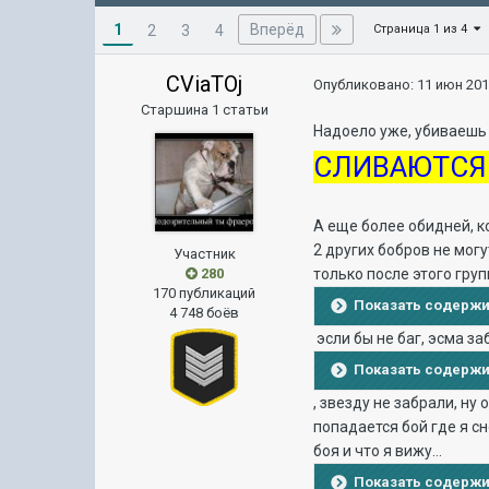
1
Вперёд
2
3
4
Страница 1 из 4
CViaTOj
Опубликовано:
11 июн 201
Старшина 1 статьи
Надоело уже, убиваешь 
СЛИВАЮТСЯ
А еще более обидней, к
2 других бобров не могу
Участник
280
только после этого гру
170 публикаций
Показать содерж
4 748 боёв
эсли бы не баг, эсма за
Показать содерж
, звезду не забрали, ну
попадается бой где я сн
боя и что я вижу...
Показать содерж