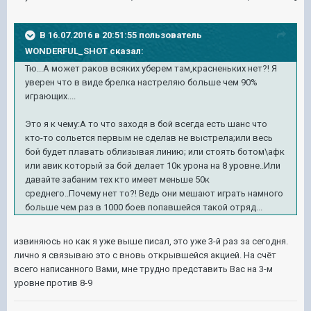
В 16.07.2016 в 20:51:55 пользователь
WONDERFUL_SHOT сказал:
Тю...А может раков всяких уберем там,красненьких нет?! Я
уверен что в виде брелка настреляю больше чем 90%
играющих....
Это я к чему:А то что заходя в бой всегда есть шанс что
кто-то сольется первым не сделав не выстрела;или весь
бой будет плавать облизывая линию; или стоять ботом\афк
или авик который за бой делает 10к урона на 8 уровне..Или
давайте забаним тех кто имеет меньше 50к
среднего..Почему нет то?! Ведь они мешают играть намного
больше чем раз в 1000 боев попавшейся такой отряд...
извиняюсь но как я уже выше писал, это уже 3-й раз за сегодня.
лично я связываю это с вновь открывшейся акцией. На счёт
всего написанного Вами, мне трудно представить Вас на 3-м
уровне против 8-9