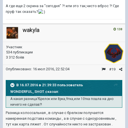
А где еще 2 скрина за "сегодня" ?! или это так,чисто вброс ?! Где
пруф так сказать?
wakyla
138
Участник
534 публикации
3 312 боёв
Опубликовано:
16 июл 2016, 22:52:04
#19
В 16.07.2016 в 21:39:33 пользователь
WONDERFUL_SHOT сказал:
А какая разница?Брелок или 8рка,9тка,или 10тка пошла на дно
ничего не сделав?!
Разница колоссальная , в случае с брелком получается
намеренная подстава команды , а в случае с одноуровневым ,
тут как карта ляжет . От случайности никто не застрахован .