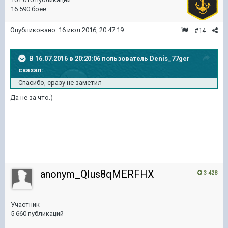
16 590 боёв
Опубликовано:
16 июл 2016, 20:47:19
#14
В 16.07.2016 в 20:20:06 пользователь Denis_77ger
сказал:
Спасибо, сразу не заметил
Да не за что.)
anonym_QIus8qMERFHX
3 428
Участник
5 660 публикаций