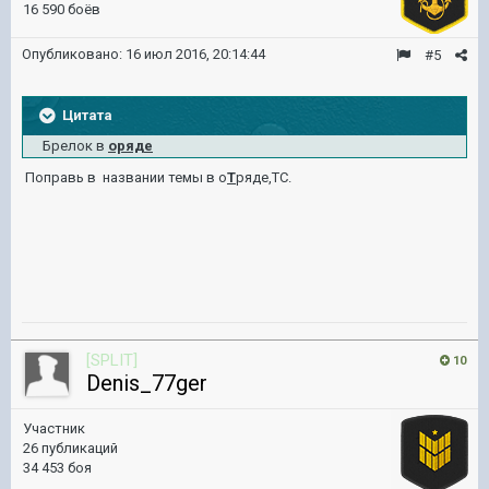
16 590 боёв
Опубликовано:
16 июл 2016, 20:14:44
#5
Цитата
Брелок в
оряде
Поправь в названии темы в о
Т
ряде,ТС.
[SPLIT]
10
Denis_77ger
Участник
26 публикаций
34 453 боя