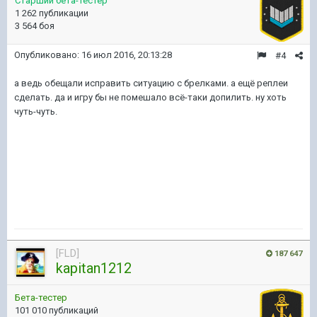
Старший бета-тестер
1 262 публикации
3 564 боя
Опубликовано:
16 июл 2016, 20:13:28
#4
а ведь обещали исправить ситуацию с брелками. а ещё реплеи
сделать. да и игру бы не помешало всё-таки допилить. ну хоть
чуть-чуть.
[FLD]
187 647
kapitan1212
Бета-тестер
101 010 публикаций