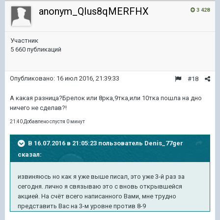
anonym_QIus8qMERFHX
3 428
Участник
5 660 публикаций
Опубликовано:
16 июл 2016, 21:39:33
#18
А какая разница?Брелок или 8рка,9тка,или 10тка пошла на дно
ничего не сделав?!
21:40 Добавлено спустя 0 минут
В 16.07.2016 в 21:05:23 пользователь Denis_77ger
сказал:
извиняюсь но как я уже выше писал, это уже 3-й раз за
сегодня. лично я связываю это с вновь открывшейся
акцией. На счёт всего написанного Вами, мне трудно
представить Вас на 3-м уровне против 8-9