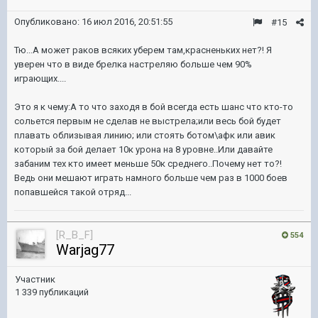
Опубликовано:
16 июл 2016, 20:51:55
#15
Тю...А может раков всяких уберем там,красненьких нет?! Я
уверен что в виде брелка настреляю больше чем 90%
играющих....
Это я к чему:А то что заходя в бой всегда есть шанс что кто-то
сольется первым не сделав не выстрела;или весь бой будет
плавать облизывая линию; или стоять ботом\афк или авик
который за бой делает 10к урона на 8 уровне..Или давайте
забаним тех кто имеет меньше 50к среднего..Почему нет то?!
Ведь они мешают играть намного больше чем раз в 1000 боев
попавшейся такой отряд...
[R_B_F]
554
Warjag77
Участник
1 339 публикаций