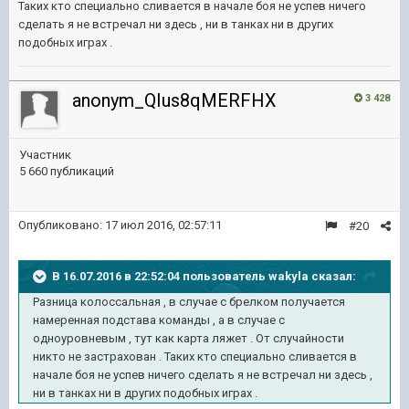
Таких кто специально сливается в начале боя не успев ничего
сделать я не встречал ни здесь , ни в танках ни в других
подобных играх .
anonym_QIus8qMERFHX
3 428
Участник
5 660 публикаций
Опубликовано:
17 июл 2016, 02:57:11
#20
В 16.07.2016 в 22:52:04 пользователь wakyla сказал:
Разница колоссальная , в случае с брелком получается
намеренная подстава команды , а в случае с
одноуровневым , тут как карта ляжет . От случайности
никто не застрахован . Таких кто специально сливается в
начале боя не успев ничего сделать я не встречал ни здесь ,
ни в танках ни в других подобных играх .