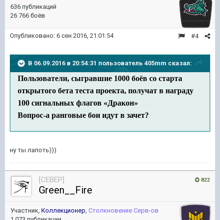
636 публикаций
26 766 боёв
Опубликовано:
6 сен 2016, 21:01:54
#4
В 06.09.2016 в 20:54:31 пользователь 405mm сказал:
Пользователи, сыгравшие 1000 боёв со старта
открытого бета теста проекта, получат в награду
100 сигнальных флагов «Дракон»
Вопрос-а ранговые бои идут в зачет?
ну ты лапоть)))
[CEBEP]
822
Green__Fire
Участник,
Коллекционер
,
Столкновение Серв-ов
1 073 публикации