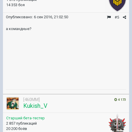
14 353 боя
Опубликовано:
6 сен 2016, 21:02:50
#5
а командные?
[460MM]
4 173
Kukish_V
Старший бета-тестер
2 857 публикаций
20 200 боёв