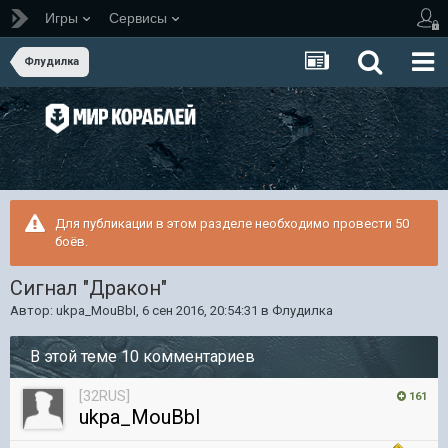
Игры
Сервисы
Флудилка
Для публикации в этом разделе необходимо провести 50
боёв.
Сигнал "Дракон"
Автор:
ukpa_MouBbI
,
6 сен 2016, 20:54:31
в
Флудилка
В этой теме 10 комментариев
[32RUS]
161
ukpa_MouBbI