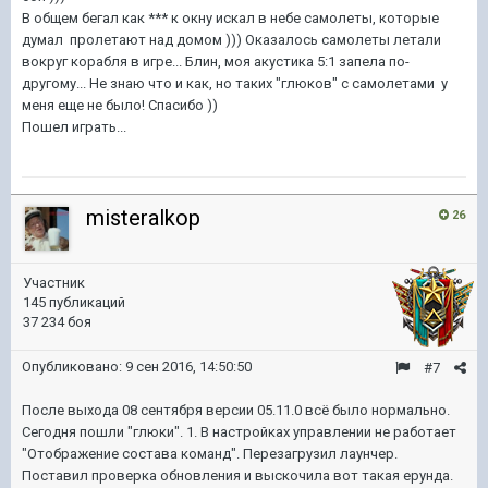
В общем бегал как *** к окну искал в небе самолеты, которые
думал пролетают над домом ))) Оказалось самолеты летали
вокруг корабля в игре... Блин, моя акустика 5:1 запела по-
другому... Не знаю что и как, но таких "глюков" с самолетами у
меня еще не было! Спасибо ))
Пошел играть...
misteralkop
26
Участник
145 публикаций
37 234 боя
Опубликовано:
9 сен 2016, 14:50:50
#7
После выхода 08 сентября версии 05.11.0 всё было нормально.
Сегодня пошли "глюки". 1. В настройках управлении не работает
"Отображение состава команд". Перезагрузил лаунчер.
Поставил проверка обновления и выскочила вот такая ерунда.