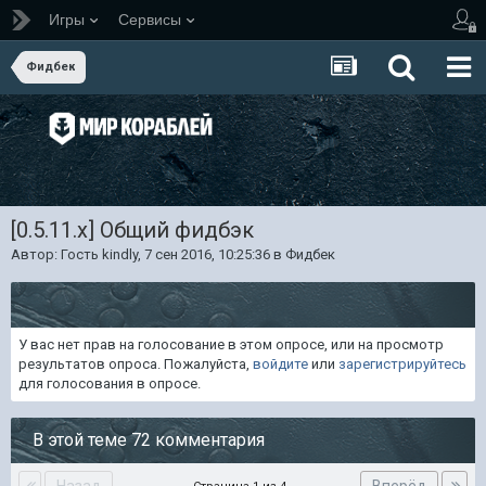
Игры
Сервисы
Фидбек
[0.5.11.х] Общий фидбэк
Автор: Гость kindly,
7 сен 2016, 10:25:36
в
Фидбек
У вас нет прав на голосование в этом опросе, или на просмотр
результатов опроса. Пожалуйста,
войдите
или
зарегистрируйтесь
для голосования в опросе.
В этой теме 72 комментария