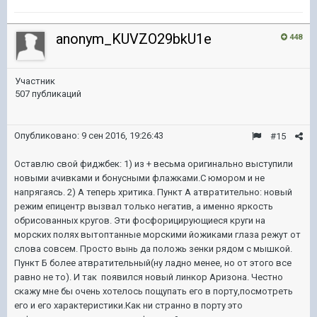
anonym_KUVZO29bkU1e
448
Участник
507 публикаций
Опубликовано:
9 сен 2016, 19:26:43
#15
Оставлю свой фиджбек: 1) из + весьма оригинально выступили
новыми ачивками и бонусными флажками.С юмором и не
напрягаясь. 2) А теперь хритика. Пункт А атвратительно: новый
режим епицентр вызвал только негатив, а именно яркость
обрисованных кругов. Эти фосфорицирующиеся круги на
морских полях вытоптанные морскими йожиками глаза режут от
слова совсем. Просто вынь да положь зенки рядом с мышкой.
Пункт Б более атвратительный(ну ладно менее, но от этого все
равно не то). И так появился новый линкор Аризона. Честно
скажу мне бы очень хотелось пощупать его в порту,посмотреть
его и его характеристики.Как ни странно в порту это