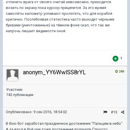
отличить врага от своего считай невозможно, приходится
возить по экрану пока курсор прицепится. За это время
самолёты километр успевают пролететь, что для корабля
критично. Послебоевая статистика часто выходит чёрными
буквами (уничтоженные) на тёмном фоне скал, что так же
напрочь лишает видимости оной.
1
anonym_YY6WwlSS8rYL
288
Участник
743 публикации
Опубликовано:
9 сен 2016, 18:54:02
#13
В бою бот заработал праздничное достижение "Пальцем в небо".
А за вход в бой они тоже достижения получали ("просто