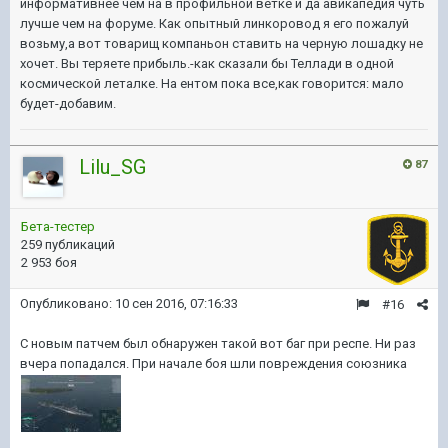
информативнее чем на в профильной ветке и да авикапедия чуть
лучше чем на форуме. Как опытный линкоровод я его пожалуй
возьму,а вот товарищ компаньон ставить на черную лошадку не
хочет. Вы теряете прибыль.-как сказали бы Теллади в одной
космической леталке. На ентом пока все,как говорится: мало
будет-добавим.
Lilu_SG
87
Бета-тестер
259 публикаций
2 953 боя
Опубликовано:
10 сен 2016, 07:16:33
#16
С новым патчем был обнаружен такой вот баг при респе. Ни раз
вчера попадался. При начале боя шли повреждения союзника