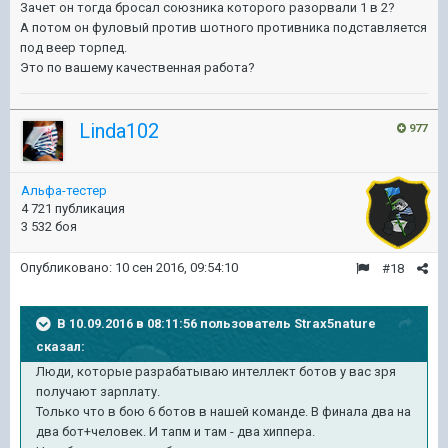
Зачет он тогда бросал союзника которого разорвали 1 в 2?
А потом он фуловый против шотного противника подставляется
под веер торпед.
Это по вашему качественная работа?
Linda102
977
Альфа-тестер
4 721 публикация
3 532 боя
Опубликовано:
10 сен 2016, 09:54:10
#18
В 10.09.2016 в 08:11:56 пользователь Strax5nature
сказал:
Люди, которые разрабатываю интеллект ботов у вас зря
получают зарплату.
Только что в бою 6 ботов в нашей команде. В финала два на
два бот+человек. И тапм и там - два хиппера.