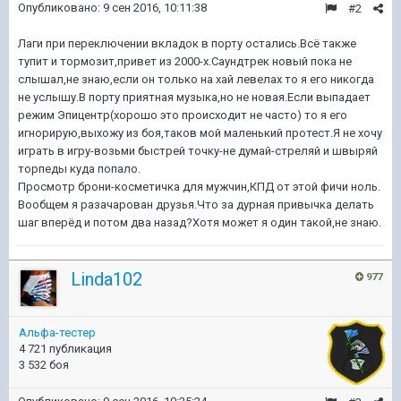
Опубликовано:
9 сен 2016, 10:11:38
#2
Лаги при переключении вкладок в порту остались.Всё также
тупит и тормозит,привет из 2000-х.Саундтрек новый пока не
слышал,не знаю,если он только на хай левелах то я его никогда
не услышу.В порту приятная музыка,но не новая.Если выпадает
режим Эпицентр(хорошо это происходит не часто) то я его
игнорирую,выхожу из боя,таков мой маленький протест.Я не хочу
играть в игру-возьми быстрей точку-не думай-стреляй и швыряй
торпеды куда попало.
Просмотр брони-косметичка для мужчин,КПД от этой фичи ноль.
Вообщем я разачарован друзья.Что за дурная привычка делать
шаг вперёд и потом два назад?Хотя может я один такой,не знаю.
Linda102
977
Альфа-тестер
4 721 публикация
3 532 боя