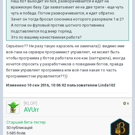
Наш бот выходит из боя, разворачивается и идет на
вражескую базу. Где захватывает ее на две трети - еще чуть
чуть и победа. Потом разворачивается, и идет обратно.
Зачет он тогда бросал союзника которого разорвали 1 в 2?
А потом он фуловый против шотного противника
подставляется под веер торпед.
Это по вашему качественная работа?
Серьёзно?? Ни разу такую карасель не замечала)). видимо ими
всё-таки на сервере программист управляет, не может быть.
чтобы программа у ботов работала кое-как (халтурила), иногда
хочется спросить у разработчиков о поведении ботов, правда
ботами управляет программка или всё-таки какая то часть
программистом управляется??))
Изменено
10 сен 2016, 10:06:02
пользователем Linda102
[KLOP]
6
AVUrr
Старший бета-тестер
50 публикаций
5 685 боёв