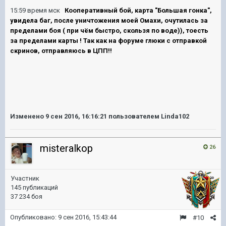
15:59 время мск
Кооперативный бой, карта "Большая гонка",
увидела баг, после уничтожения моей Омахи, очутилась за
пределами боя ( при чём быстро, скользя по воде)), тоесть
за пределами карты ! Так как на форуме глюки с отправкой
скринов, отправляюсь в ЦПП!!
Изменено
9 сен 2016, 16:16:21
пользователем Linda102
misteralkop
26
Участник
145 публикаций
37 234 боя
Опубликовано:
9 сен 2016, 15:43:44
#10