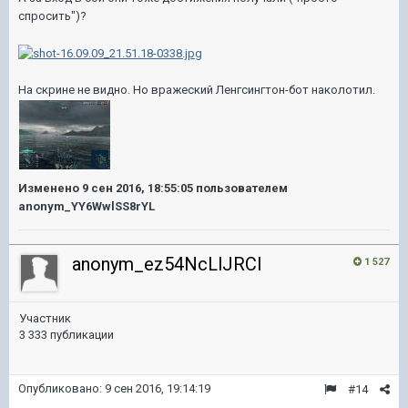
спросить")?
На скрине не видно. Но вражеский Ленгсингтон-бот наколотил.
Изменено
9 сен 2016, 18:55:05
пользователем
anonym_YY6WwlSS8rYL
anonym_ez54NcLlJRCl
1 527
Участник
3 333 публикации
Опубликовано:
9 сен 2016, 19:14:19
#14