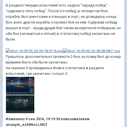
В разделе текущих испытаний есть задача "череда побед" -
"одержать пять побед". После 3-х побед, в четвертом бою
корабль был уничтожен и я вышел в порт, не дожидаясь конца
боя, взял другой корабль и провел бой на нем. Одержав победу
вышел в порт - предыдущий бой также высветился победным, но
оба боя (четвертый и пятый) в статистику побед засчитаны не
были.
Пришлось дополнительно провести 2 боя, на плаву был до конца
времени боя и оба были засчитаны.
На скринах 5 проведенных боев и статистика в разделе
испытаний, где засчитано только 3.
Изменено
9 сен 2016, 19:19:33
пользователем
anonym_ez54NcLlJRCl