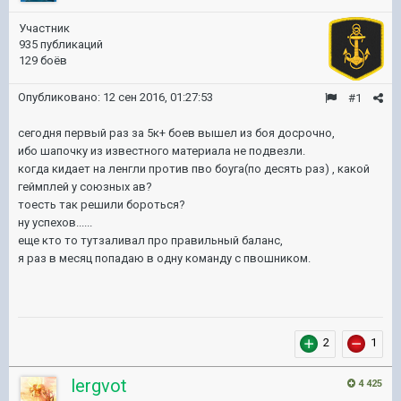
Участник
935 публикаций
129 боёв
Опубликовано:
12 сен 2016, 01:27:53
#1
сегодня первый раз за 5к+ боев вышел из боя досрочно,
ибо шапочку из известного материала не подвезли.
когда кидает на ленгли против пво боуга(по десять раз) , какой
геймплей у союзных ав?
тоесть так решили бороться?
ну успехов......
еще кто то тутзаливал про правильный баланс,
я раз в месяц попадаю в одну команду с пвошником.
2
1
lergvot
4 425