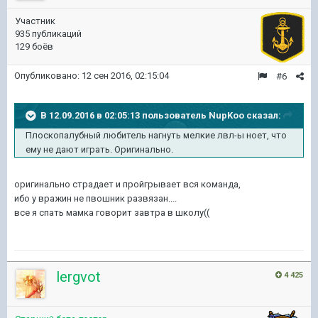
Участник
935 публикаций
129 боёв
Опубликовано:
12 сен 2016, 02:15:04
#6
В 12.09.2016 в 02:05:13 пользователь NupKoo сказал:
Плоскопалубный любитель нагнуть мелкие лвл-ы ноет, что
ему не дают играть. Оригинально.
оригинально страдает и пройгрывает вся команда,
ибо у вражин не пвошник развязан....
все я спать мамка говорит завтра в школу((
lergvot
4 425