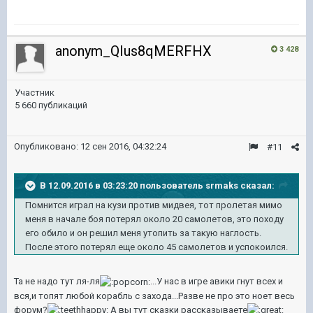
anonym_QIus8qMERFHX
3 428
Участник
5 660 публикаций
Опубликовано:
12 сен 2016, 04:32:24
#11
В 12.09.2016 в 03:23:20 пользователь srmaks сказал:
Помнится играл на кузи против мидвея, тот пролетая мимо
меня в начале боя потерял около 20 самолетов, это походу
его обило и он решил меня утопить за такую наглость.
После этого потерял еще около 45 самолетов и успокоился.
Та не надо тут ля-ля
...У нас в игре авики гнут всех и
вся,и топят любой корабль с захода...Разве не про это ноет весь
форум?
А вы тут сказки рассказываете