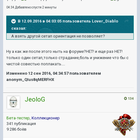
04:34 Добавлено спустя 2 минуты
В 12.09.2016 в 04:03:05 пользователь Lover_Diablo
сказал:
А взять другой сетап ориентация не позволяет?
Ну а как же после этого ныть на форуме?НЕТ! и еще раз НЕТ!
только один сетап,только страдание,боль и унижение что бы с
чистой совестью поплакать....
Изменено
12 сен 2016, 04:34:57
пользователем
anonym_QIus8qMERFHX
JeoloG
134
Бета-тестер
,
Коллекционер
341 публикация
9 286 боёв