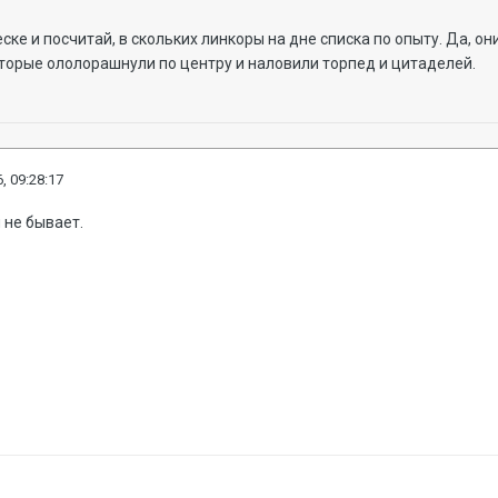
ске и посчитай, в скольких линкоры на дне списка по опыту. Да, о
торые ололорашнули по центру и наловили торпед и цитаделей.
, 09:28:17
 не бывает.