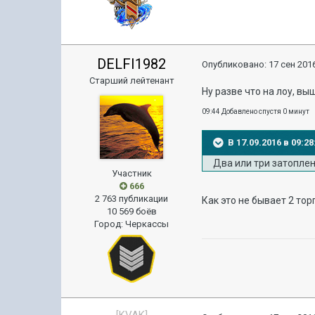
DELFI1982
Опубликовано:
17 сен 2016
Старший лейтенант
Ну разве что на лоу, вы
09:44 Добавлено спустя 0 минут
В 17.09.2016 в 09:2
Два или три затопле
Участник
666
2 763 публикации
Как это не бывает 2 то
10 569 боёв
Город
:
Черкассы
[KVAK]