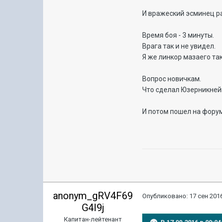
И вражеский эсминец ра
Время боя - 3 минуты.
Врага так и не увидел.
Я же линкор мазаего так
Вопрос новичкам.
Что сделал Юзерникней
И потом пошел на форум 
anonym_gRV4F69
Опубликовано:
17 сен 2016
G4I9j
Капитан-лейтенант