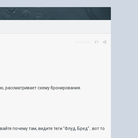
Жалоба
#1
оню, рассматривает схему бронирования.
айте почему там, видите теги "Флуд, Бред"...вот то