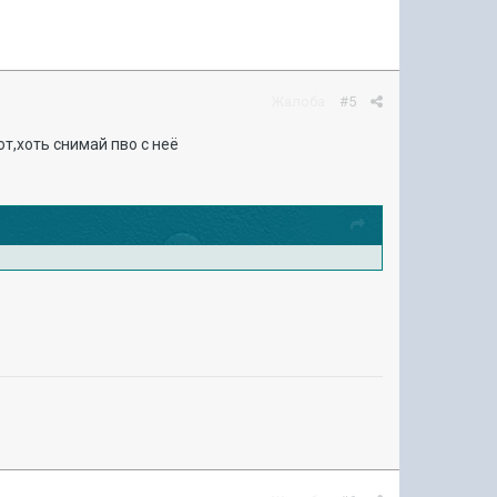
Жалоба
#5
ют,хоть снимай пво с неё