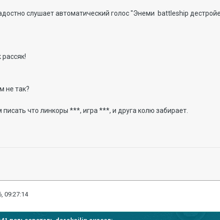
достно слушает автоматический голос "Энеми battleship дестройе
 рассяк!
м не так?
писать что линкоры ***, игра ***, и друга колю забирает.
, 09:27:14