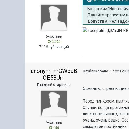
В 17.09.2016 в 09:0
Вот, некий "Нонанейм
Давайте пропустим все
Допустим, чел задон
дальше не ч
Участник
4 404
7 136 публикаций
anonym_mGWbaB
Опубликовано:
17 сен 2016
OE53Um
Главный старшина
Эсминцы, стреляющие из
Перед линкором, пыхтящ
Случаи, когда противни
линкор-рельсоход второ
очень, очень редко. Осо
Участник
самолетов противника.
146