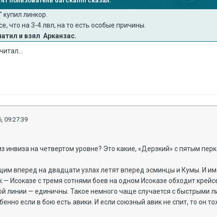
4:41 пользователь darckailin сказал:
" купил линкор.
, что на 3-4 лвл, на то есть особые причины.
атил и взял Арканзас.
итал...
, 09:27:39
 инвиза на четвертом уровне? Это какие, «Дерзкий» с пятым пер
им вперед на двадцати узлах летят вперед эсминцы и Кумы. И им
к — Исоказе с тремя сотнями боев на одном Исоказе обходит крейсе
й линии — единичны. Такое немного чаще случается с быстрыми л
бенно если в бою есть авики. И если союзный авик не спит, то он т