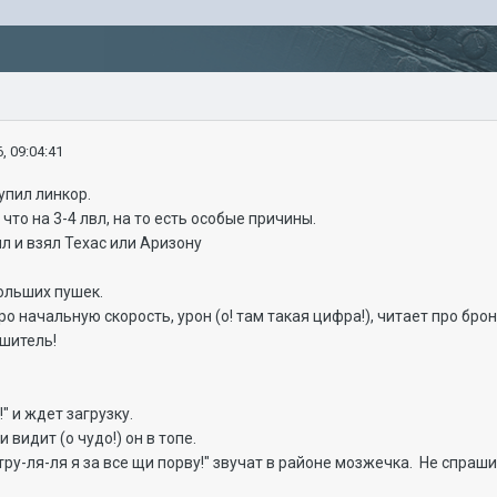
, 09:04:41
упил линкор.
что на 3-4 лвл, на то есть особые причины.
л и взял Техас или Аризону
ольших пушек.
ро начальную скорость, урон (о! там такая цифра!), читает про бр
шитель!
" и ждет загрузку.
 видит (о чудо!) он в топе.
ру-ля-ля я за все щи порву!" звучат в районе мозжечка. Не спрашив