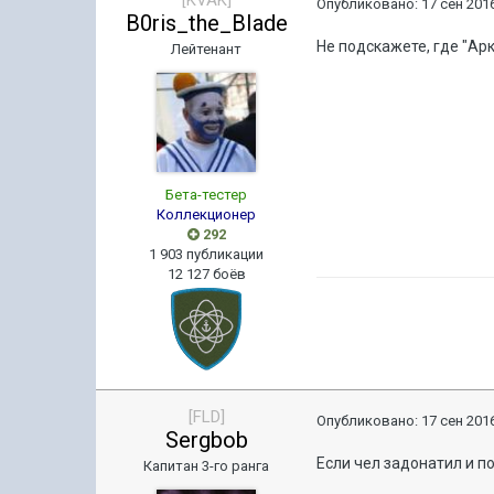
Опубликовано:
17 сен 2016
B0ris_the_BIade
Не подскажете, где "Ар
Лейтенант
Бета-тестер
Коллекционер
292
1 903 публикации
12 127 боёв
[FLD]
Опубликовано:
17 сен 2016
Sergbob
Если чел задонатил и п
Капитан 3-го ранга