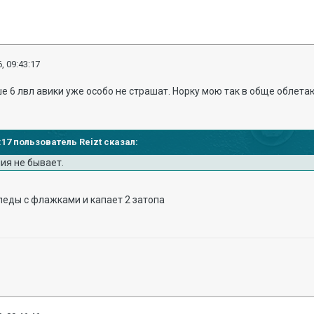
, 09:43:17
ше 6 лвл авики уже особо не страшат. Норку мою так в обще облета
8:17 пользователь Reizt сказал:
ния не бывает.
рпеды с флажками и капает 2 затопа