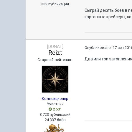
332 публикации
Сыграй десять боев в пе
картонные крейсеры, ко
[DONAT]
Опубликовано:
17 сен 2016
Reizt
Два или три затопления
Старший лейтенант
Коллекционер
Участник
2 531
3 720 публикаций
24 337 боёв