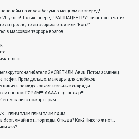
а нонанейм на своем безумно мощном лк вперед!
ж 20 узлов! Только вперед! РАШПАЦЕНТРУ! пишет он в чатик.
то ли тролля, то ли всерьез ответили "Есть!"
тел в массовом терроре врагов.
к.
то.
нимательно.
егакрутогонагибателя ЗАСВЕТИЛИ. Авик. Потом эсминец.
се пофиг. Прем дальше, маневры для слабаков!
з инвиза, по виду - зажигательные снаряды.
то ли напалм. ГОРИМ!!!! АААА еще пожар!!!
 бегом паника пожар горим....
ук.... плим плим плим плим пдим
 борт. омайнгот...торпеды. Откуда? Как? Никого ж нет...
 или что?