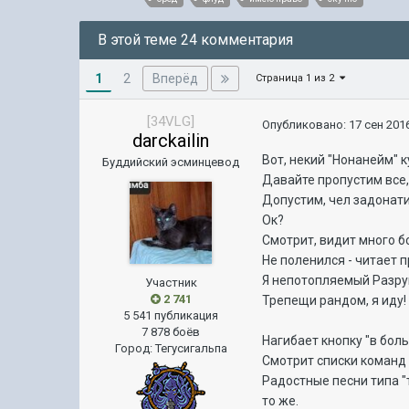
В этой теме 24 комментария
1
Вперёд
2
Страница 1 из 2
[34VLG]
Опубликовано:
17 сен 2016
darckailin
Вот, некий "Нонанейм" к
Буддийский эсминцевод
Давайте пропустим все, 
Допустим, чел задонати
Ок?
Смотрит, видит много б
Не поленился - читает п
Я непотопляемый Разру
Участник
2 741
Трепещи рандом, я иду!
5 541 публикация
7 878 боёв
Нагибает кнопку "в боль!
Город
:
Тегусигальпа
Смотрит списки команд и
Радостные песни типа "т
то же.