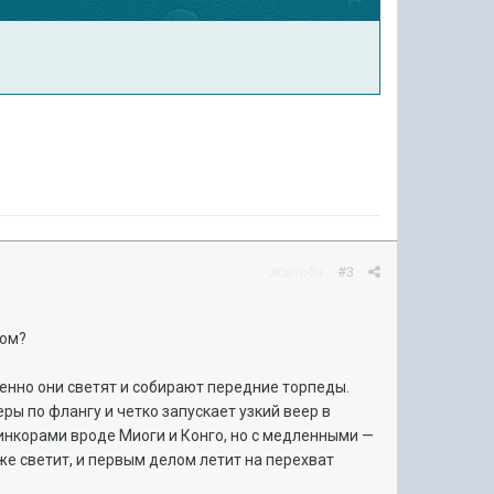
Жалоба
#3
ком?
енно они светят и собирают передние торпеды.
ры по флангу и четко запускает узкий веер в
инкорами вроде Миоги и Конго, но с медленными —
оже светит, и первым делом летит на перехват