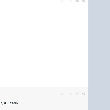
Жалоба
#6
Жалоба
#7
а, я щетаю.