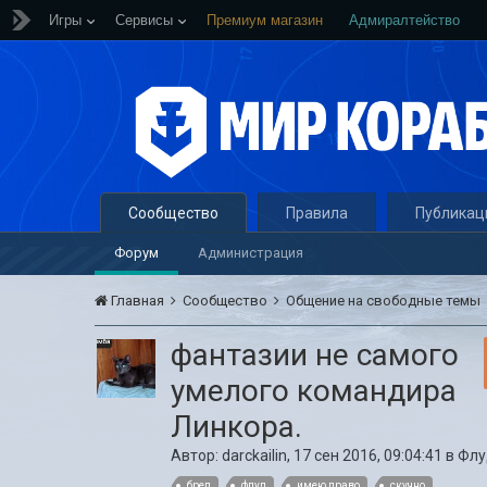
Игры
Сервисы
Премиум магазин
Адмиралтейство
Сообщество
Правила
Публикац
Форум
Администрация
Главная
Сообщество
Общение на свободные темы
фантазии не самого
умелого командира
Линкора.
Автор:
darckailin
,
17 сен 2016, 09:04:41
в
Флу
бред
флуд
имею право
скучно