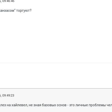
, 09:46:46
канзасом" торгуют?
, 09:49:23
олез на хайлевел, не зная базовых основ - это личные проблемы чел