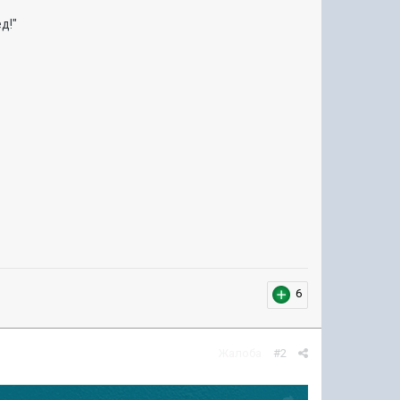
д!"
6
Жалоба
#2