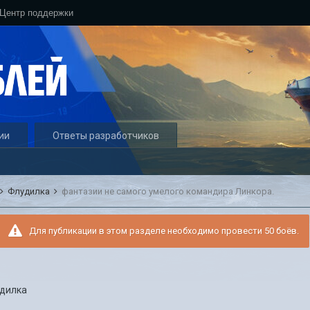
Центр поддержки
ии
Ответы разработчиков
Флудилка
фантазии не самого умелого командира Линкора.
Для публикации в этом разделе необходимо провести 50 боёв.
дилка