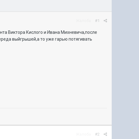
Жалоба
#1
ента Виктора Кислого и Ивана Михневича,после
ереда выйгрышей,а то уже гарью потягивать
Жалоба
#2