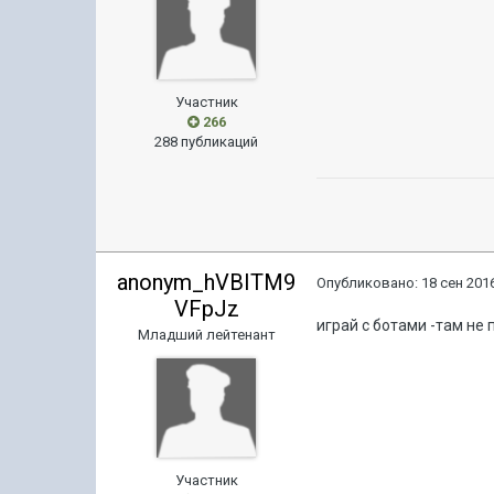
Участник
266
288 публикаций
anonym_hVBITM9
Опубликовано:
18 сен 2016
VFpJz
играй с ботами -там не
Младший лейтенант
Участник