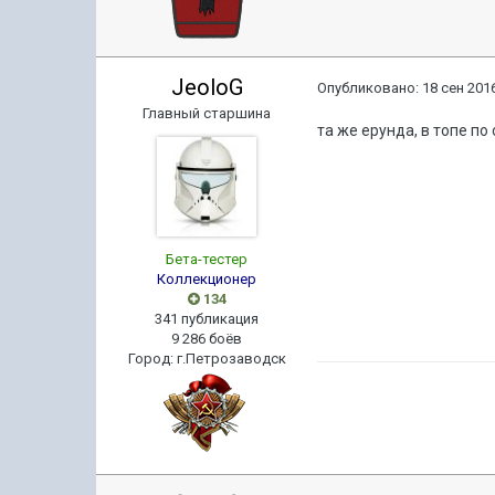
JeoloG
Опубликовано:
18 сен 2016
Главный старшина
та же ерунда, в топе по
Бета-тестер
Коллекционер
134
341 публикация
9 286 боёв
Город
:
г.Петрозаводск