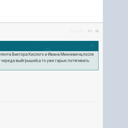
Жалоба
#5
атента Виктора Кислого и Ивана Михневича,после
 череда выйгрышей,а то уже гарью потягивать