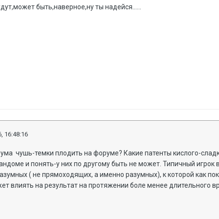
дут,может быть,наверное,ну ты надейся......
, 16:48:16
 ума чушь-темки плодить на форуме? Какие патенты кислого-сладк
андоме и понять-у них по другому быть не может. Типичный игрок в
азумных ( не прямоходящих, а именно разумных), к которой как пок
ет влиять на результат на протяжении боле менее длительного вр