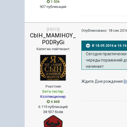
1 036
907 публикаций
[FRI13]
Опубликовано:
18 сен 2016
CbIH_MAMIHOY_
PODRyGi
В 18.09.2016 в 16:1
Капитан-лейтенант
Сегодня практически
череды поражений до
начинает.
Ждите Дня рождения
В
Участник
Бета-тестер
Коллекционер
6 848
6 119 публикаций
38 937 боёв