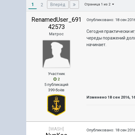
1
Вперёд
2
Страница 1 из 2
RenamedUser_691
Опубликовано:
18 сен 2016
42573
Сегодня практически иг
Матрос
череды поражений долж
начинает.
Участник
2
5 публикаций
399 боёв
Изменено
18 сен 2016, 1
[WASH]
Опубликовано:
18 сен 2016