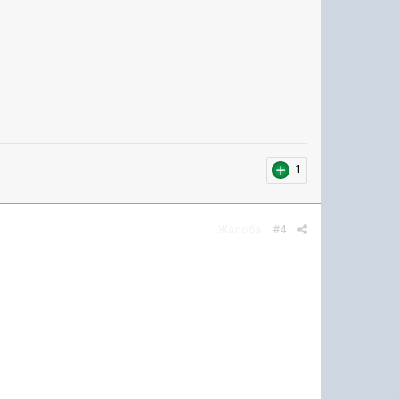
1
Жалоба
#4