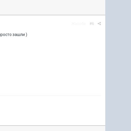
Жалоба
#6
просто зашли )