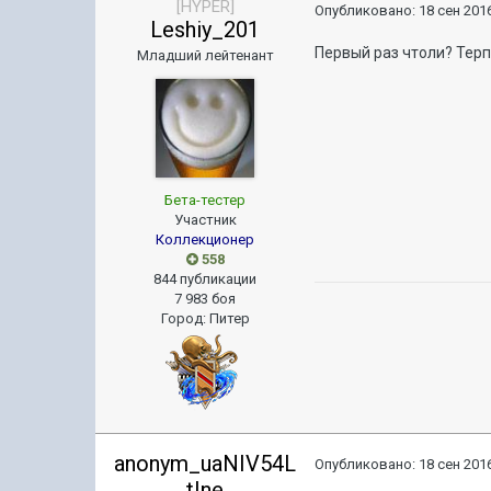
[HYPER]
Опубликовано:
18 сен 2016
Leshiy_201
Первый раз чтоли? Терп
Младший лейтенант
Бета-тестер
Участник
Коллекционер
558
844 публикации
7 983 боя
Город
:
Питер
anonym_uaNIV54L
Опубликовано:
18 сен 2016
tIne