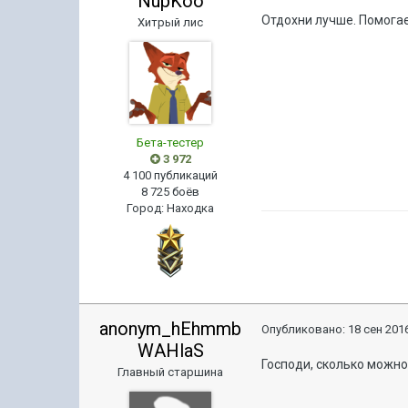
NupKoo
Отдохни лучше. Помога
Хитрый лис
Бета-тестер
3 972
4 100 публикаций
8 725 боёв
Город
:
Находка
anonym_hEhmmb
Опубликовано:
18 сен 2016
WAHlaS
Господи, сколько можно
Главный старшина