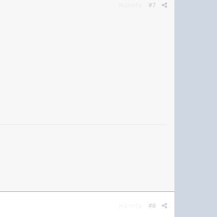
Жалоба
#7
Жалоба
#8