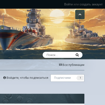
Войти
или
создать аккаунт
Все публикации
Войдите, чтобы подписаться
Подписчики
1